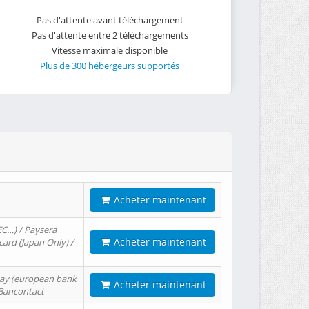
Pas d'attente avant téléchargement
Pas d'attente entre 2 téléchargements
Vitesse maximale disponible
Plus de 300 hébergeurs supportés
Acheter maintenant
EC…) / Paysera
Acheter maintenant
card (Japan Only) /
tPay (european bank
Acheter maintenant
/ Bancontact