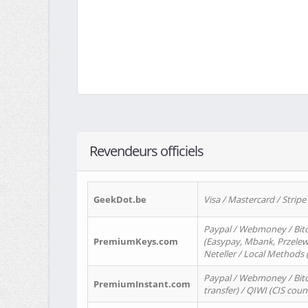
Revendeurs officiels
GeekDot.be
Visa / Mastercard / Stripe
Paypal / Webmoney / Bitc
PremiumKeys.com
(Easypay, Mbank, Przelewy2
Neteller / Local Methods
Paypal / Webmoney / Bitc
PremiumInstant.com
transfer) / QIWI (CIS coun