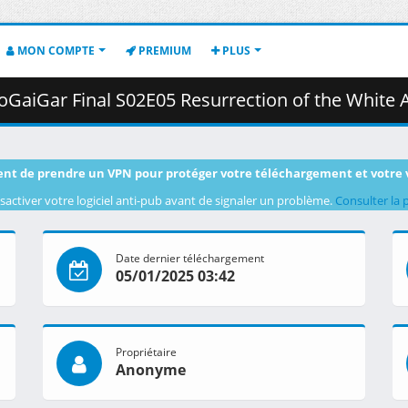
MON COMPTE
PREMIUM
PLUS
r Final S02E05 Resurrection of the White Ark.mkv.004 ( 
nt de prendre un VPN pour protéger votre téléchargement et votre 
sactiver votre logiciel anti-pub avant de signaler un problème.
Consulter la 
Date dernier téléchargement
05/01/2025 03:42
Propriétaire
Anonyme