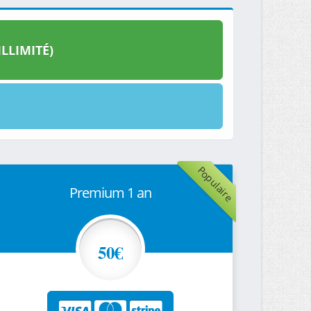
LLIMITÉ)
Populaire
Premium 1 an
50€