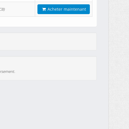
Acheter maintenant
CB)
ursement.