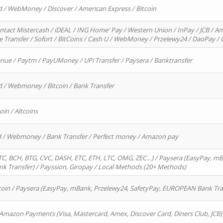
d / WebMoney / Discover / American Express / Bitcoin
ntact Mistercash / iDEAL / ING Home' Pay / Western Union / InPay / JCB / Am
re Transfer / Sofort / BitCoins / Cash U / WebMoney / Przelewy24 / DaoPay 
enue / Paytm / PayUMoney / UPi Transfer / Paysera / Banktransfer
d / Webmoney / Bitcoin / Bank Transfer
oin / Altcoins
rd / Webmoney / Bank Transfer / Perfect money / Amazon pay
, BCH, BTG, CVC, DASH, ETC, ETH, LTC, OMG, ZEC…) / Paysera (EasyPay, mB
 Transfer) / Payssion, Giropay / Local Methods (20+ Methods)
oin / Paysera (EasyPay, mBank, Przelewy24, SafetyPay, EUROPEAN Bank Transf
 Amazon Payments (Visa, Mastercard, Amex, Discover Card, Diners Club, JCB)