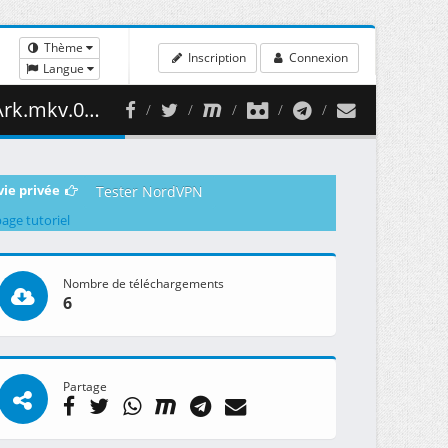
Thème
Inscription
Connexion
Langue
457.79 MB )
vie privée
Tester NordVPN
page tutoriel
Nombre de téléchargements
6
Partage