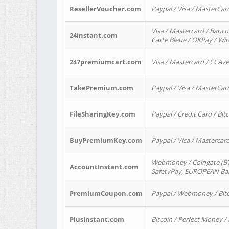
ResellerVoucher.com
Paypal / Visa / MasterCar
Visa / Mastercard / Banco
24instant.com
Carte Bleue / OKPay / Wi
247premiumcart.com
Visa / Mastercard / CCAv
TakePremium.com
Paypal / Visa / MasterCar
FileSharingKey.com
Paypal / Credit Card / Bitc
BuyPremiumKey.com
Paypal / Visa / Masterca
Webmoney / Coingate (BTC
AccountInstant.com
SafetyPay, EUROPEAN Bank
PremiumCoupon.com
Paypal / Webmoney / Bitc
PlusInstant.com
Bitcoin / Perfect Money /