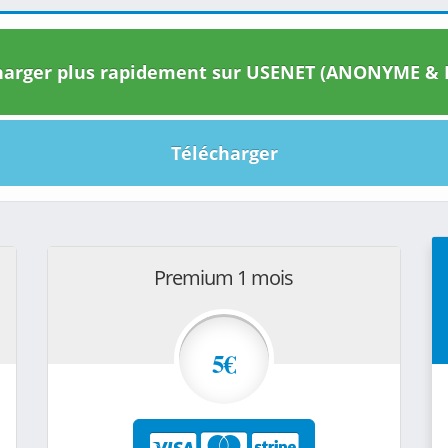
arger plus rapidement sur USENET (ANONYME & I
Télécharger
Premium 1 mois
5€