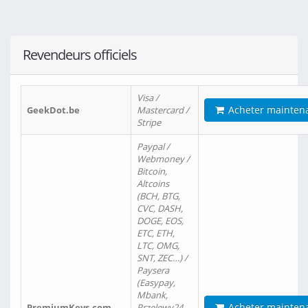
Revendeurs officiels
Visa /
Acheter mainten
GeekDot.be
Mastercard /
Stripe
Paypal /
Webmoney /
Bitcoin,
Altcoins
(BCH, BTG,
CVC, DASH,
DOGE, EOS,
ETC, ETH,
LTC, OMG,
SNT, ZEC…) /
Paysera
(Easypay,
Mbank,
Acheter mainten
PremiumKeys.com
Przelewy24,