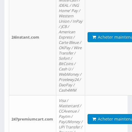
Mistercash /
iDEAL / ING
Home' Pay /
Western
Union / InPay
/ JCB /
American
Acheter mainten
24instant.com
Express /
Carte Bleue /
OKPay / Wire
Transfer /
Sofort /
BitCoins /
Cash U /
WebMoney /
Przelewy24 /
DaoPay /
Cash4WM
Visa /
Mastercard /
CCAvenue /
Paytm /
Acheter mainten
247premiumcart.com
PayUMoney /
UPi Transfer /