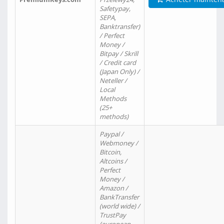
Safetypay,
SEPA,
Banktransfer)
/ Perfect
Money /
Bitpay / Skrill
/ Credit card
(Japan Only) /
Neteller /
Local
Methods
(25+
methods)
Paypal /
Webmoney /
Bitcoin,
Altcoins /
Perfect
Money /
Amazon /
BankTransfer
(world wide) /
TrustPay