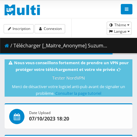
Thème
Inscription
Connexion
Langue
/ Télécharger [_Maitre_Anonyme] Suzume (2022) [Blu-Ray JPN 2160p-HEVC VOSTFR-EN].mkv.008 ( 486.74 MB )
Nous vous conseillons fortement de prendre un VPN pour
protéger votre téléchargement et votre vie privée
Tester NordVPN
Merci de désactiver votre logiciel anti-pub avant de signaler un
problème.
Consulter la page tutoriel
Date Upload
07/10/2023 18:20