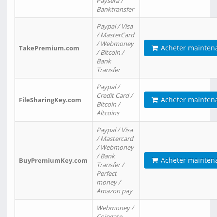
Paysera /
Banktransfer
Paypal / Visa
/ MasterCard
/ Webmoney
Acheter mainten
TakePremium.com
/ Bitcoin /
Bank
Transfer
Paypal /
Credit Card /
Acheter mainten
FileSharingKey.com
Bitcoin /
Altcoins
Paypal / Visa
/ Mastercard
/ Webmoney
/ Bank
Acheter mainten
BuyPremiumKey.com
Transfer /
Perfect
money /
Amazon pay
Webmoney /
Coingate