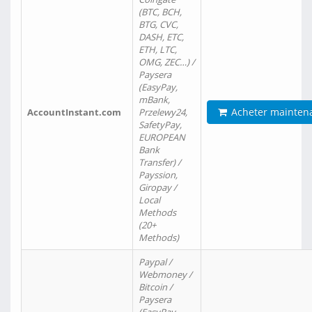
(BTC, BCH,
BTG, CVC,
DASH, ETC,
ETH, LTC,
OMG, ZEC…) /
Paysera
(EasyPay,
mBank,
Acheter mainten
AccountInstant.com
Przelewy24,
SafetyPay,
EUROPEAN
Bank
Transfer) /
Payssion,
Giropay /
Local
Methods
(20+
Methods)
Paypal /
Webmoney /
Bitcoin /
Paysera