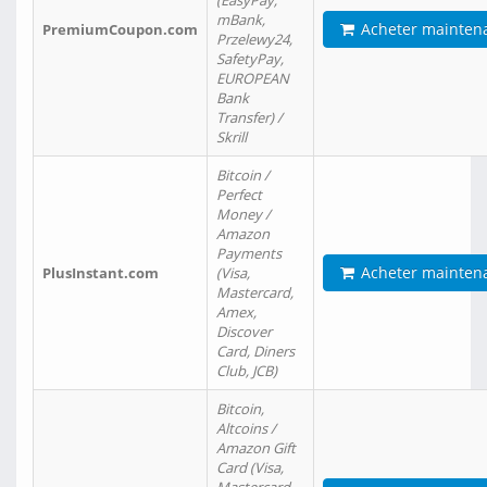
(EasyPay,
mBank,
Acheter mainten
PremiumCoupon.com
Przelewy24,
SafetyPay,
EUROPEAN
Bank
Transfer) /
Skrill
Bitcoin /
Perfect
Money /
Amazon
Payments
Acheter mainten
PlusInstant.com
(Visa,
Mastercard,
Amex,
Discover
Card, Diners
Club, JCB)
Bitcoin,
Altcoins /
Amazon Gift
Card (Visa,