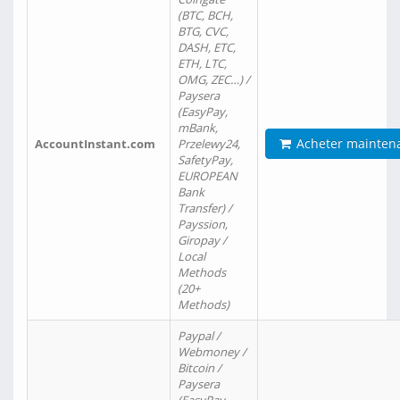
(BTC, BCH,
BTG, CVC,
DASH, ETC,
ETH, LTC,
OMG, ZEC…) /
Paysera
(EasyPay,
mBank,
Acheter mainten
AccountInstant.com
Przelewy24,
SafetyPay,
EUROPEAN
Bank
Transfer) /
Payssion,
Giropay /
Local
Methods
(20+
Methods)
Paypal /
Webmoney /
Bitcoin /
Paysera