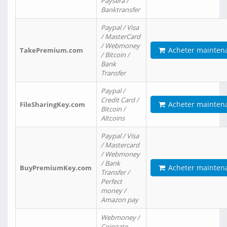
Paysera /
Banktransfer
Paypal / Visa
/ MasterCard
/ Webmoney
Acheter mainten
TakePremium.com
/ Bitcoin /
Bank
Transfer
Paypal /
Credit Card /
Acheter mainten
FileSharingKey.com
Bitcoin /
Altcoins
Paypal / Visa
/ Mastercard
/ Webmoney
/ Bank
Acheter mainten
BuyPremiumKey.com
Transfer /
Perfect
money /
Amazon pay
Webmoney /
Coingate