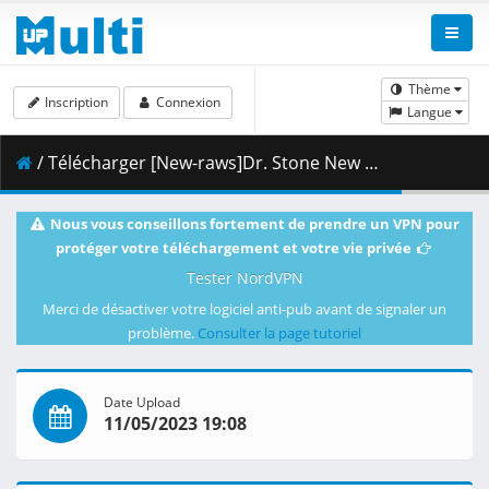
Thème
Inscription
Connexion
Langue
/ Télécharger [New-raws]Dr. Stone New World - 06 [1080p] [ENG].mkv.003 ( 462.23 MB )
Nous vous conseillons fortement de prendre un VPN pour
protéger votre téléchargement et votre vie privée
Tester NordVPN
Merci de désactiver votre logiciel anti-pub avant de signaler un
problème.
Consulter la page tutoriel
Date Upload
11/05/2023 19:08