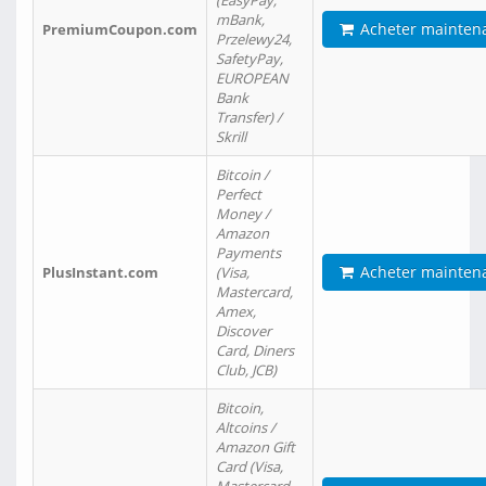
(EasyPay,
mBank,
Acheter mainten
PremiumCoupon.com
Przelewy24,
SafetyPay,
EUROPEAN
Bank
Transfer) /
Skrill
Bitcoin /
Perfect
Money /
Amazon
Payments
Acheter mainten
PlusInstant.com
(Visa,
Mastercard,
Amex,
Discover
Card, Diners
Club, JCB)
Bitcoin,
Altcoins /
Amazon Gift
Card (Visa,