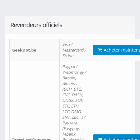
Revendeurs officiels
Visa /
Acheter mainten
GeekDot.be
Mastercard /
Stripe
Paypal /
Webmoney /
Bitcoin,
Altcoins
(BCH, BTG,
CVC, DASH,
DOGE, EOS,
ETC, ETH,
LTC, OMG,
SNT, ZEC…) /
Paysera
(Easypay,
Mbank,
Acheter mainten
PremiumKeys.com
Przelewy24,