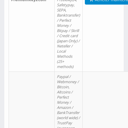
Safetypay,
SEPA,
Banktransfer)
/ Perfect
Money /
Bitpay / Skrill
/ Credit card
(Japan Only) /
Neteller /
Local
Methods
(25+
methods)
Paypal /
Webmoney /
Bitcoin,
Altcoins /
Perfect
Money /
Amazon /
BankTransfer
(world wide) /
TrustPay