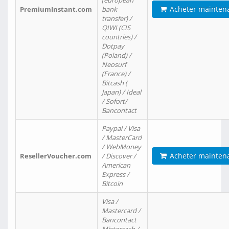
(european
Acheter mainten
PremiumInstant.com
bank
transfer) /
QIWI (CIS
countries) /
Dotpay
(Poland) /
Neosurf
(France) /
Bitcash (
Japan) / Ideal
/ Sofort/
Bancontact
Paypal / Visa
/ MasterCard
/ WebMoney
Acheter mainten
ResellerVoucher.com
/ Discover /
American
Express /
Bitcoin
Visa /
Mastercard /
Bancontact