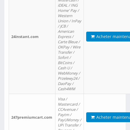
Mistercash /
iDEAL / ING
Home' Pay /
Western
Union / InPay
/ JCB /
American
Acheter mainten
24instant.com
Express /
Carte Bleue /
OKPay / Wire
Transfer /
Sofort /
BitCoins /
Cash U /
WebMoney /
Przelewy24 /
DaoPay /
Cash4WM
Visa /
Mastercard /
CCAvenue /
Paytm /
Acheter mainten
247premiumcart.com
PayUMoney /
UPi Transfer /