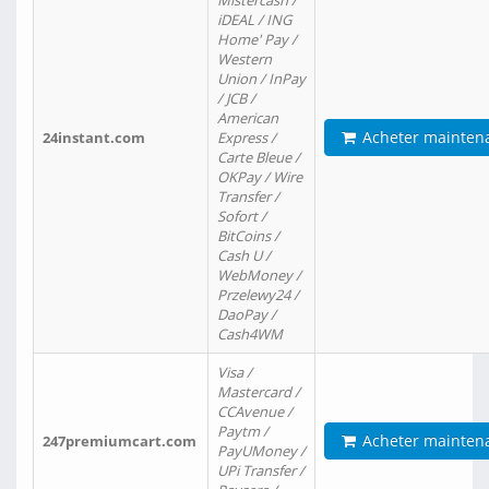
Mistercash /
iDEAL / ING
Home' Pay /
Western
Union / InPay
/ JCB /
American
Acheter mainten
24instant.com
Express /
Carte Bleue /
OKPay / Wire
Transfer /
Sofort /
BitCoins /
Cash U /
WebMoney /
Przelewy24 /
DaoPay /
Cash4WM
Visa /
Mastercard /
CCAvenue /
Paytm /
Acheter mainten
247premiumcart.com
PayUMoney /
UPi Transfer /