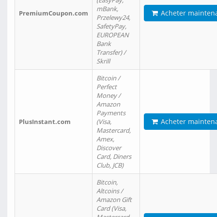
(EasyPay,
mBank,
Acheter mainten
PremiumCoupon.com
Przelewy24,
SafetyPay,
EUROPEAN
Bank
Transfer) /
Skrill
Bitcoin /
Perfect
Money /
Amazon
Payments
Acheter mainten
PlusInstant.com
(Visa,
Mastercard,
Amex,
Discover
Card, Diners
Club, JCB)
Bitcoin,
Altcoins /
Amazon Gift
Card (Visa,