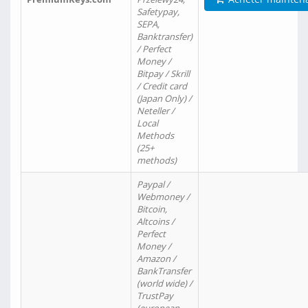
Safetypay,
SEPA,
Banktransfer)
/ Perfect
Money /
Bitpay / Skrill
/ Credit card
(Japan Only) /
Neteller /
Local
Methods
(25+
methods)
Paypal /
Webmoney /
Bitcoin,
Altcoins /
Perfect
Money /
Amazon /
BankTransfer
(world wide) /
TrustPay