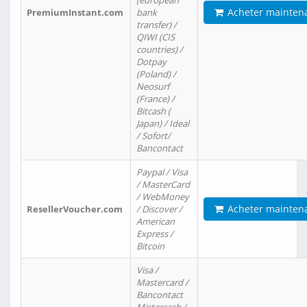
(european
Acheter mainten
PremiumInstant.com
bank
transfer) /
QIWI (CIS
countries) /
Dotpay
(Poland) /
Neosurf
(France) /
Bitcash (
Japan) / Ideal
/ Sofort/
Bancontact
Paypal / Visa
/ MasterCard
/ WebMoney
Acheter mainten
ResellerVoucher.com
/ Discover /
American
Express /
Bitcoin
Visa /
Mastercard /
Bancontact