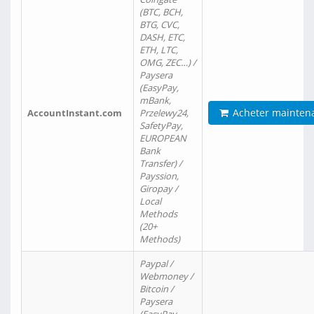
(BTC, BCH,
BTG, CVC,
DASH, ETC,
ETH, LTC,
OMG, ZEC…) /
Paysera
(EasyPay,
mBank,
Acheter mainten
AccountInstant.com
Przelewy24,
SafetyPay,
EUROPEAN
Bank
Transfer) /
Payssion,
Giropay /
Local
Methods
(20+
Methods)
Paypal /
Webmoney /
Bitcoin /
Paysera