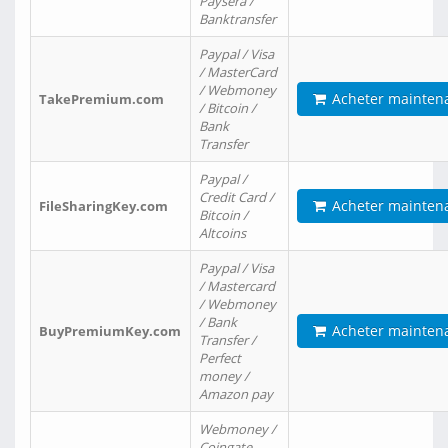
Paysera /
Banktransfer
Paypal / Visa
/ MasterCard
/ Webmoney
Acheter mainten
TakePremium.com
/ Bitcoin /
Bank
Transfer
Paypal /
Credit Card /
Acheter mainten
FileSharingKey.com
Bitcoin /
Altcoins
Paypal / Visa
/ Mastercard
/ Webmoney
/ Bank
Acheter mainten
BuyPremiumKey.com
Transfer /
Perfect
money /
Amazon pay
Webmoney /
Coingate