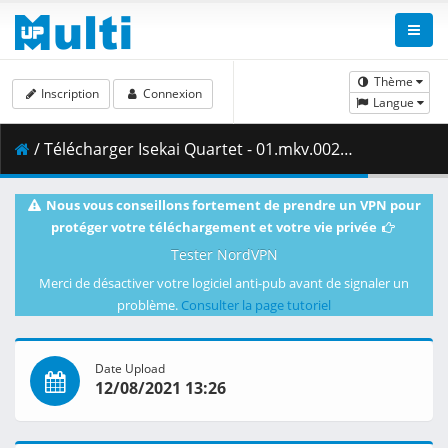
Thème
Inscription
Connexion
Langue
/ Télécharger Isekai Quartet - 01.mkv.002 ( 301.69 MB )
Nous vous conseillons fortement de prendre un VPN pour
protéger votre téléchargement et votre vie privée
Tester NordVPN
Merci de désactiver votre logiciel anti-pub avant de signaler un
problème.
Consulter la page tutoriel
Date Upload
12/08/2021 13:26