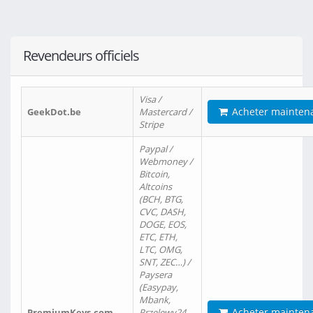
Revendeurs officiels
Visa /
Acheter mainten
GeekDot.be
Mastercard /
Stripe
Paypal /
Webmoney /
Bitcoin,
Altcoins
(BCH, BTG,
CVC, DASH,
DOGE, EOS,
ETC, ETH,
LTC, OMG,
SNT, ZEC…) /
Paysera
(Easypay,
Mbank,
Acheter mainten
PremiumKeys.com
Przelewy24,