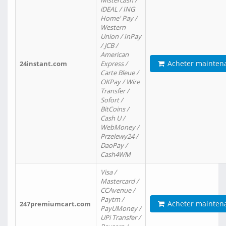
Mistercash /
iDEAL / ING
Home' Pay /
Western
Union / InPay
/ JCB /
American
Acheter mainten
24instant.com
Express /
Carte Bleue /
OKPay / Wire
Transfer /
Sofort /
BitCoins /
Cash U /
WebMoney /
Przelewy24 /
DaoPay /
Cash4WM
Visa /
Mastercard /
CCAvenue /
Paytm /
Acheter mainten
247premiumcart.com
PayUMoney /
UPi Transfer /