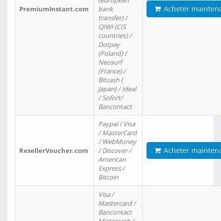
(european
Acheter mainten
PremiumInstant.com
bank
transfer) /
QIWI (CIS
countries) /
Dotpay
(Poland) /
Neosurf
(France) /
Bitcash (
Japan) / Ideal
/ Sofort/
Bancontact
Paypal / Visa
/ MasterCard
/ WebMoney
Acheter mainten
ResellerVoucher.com
/ Discover /
American
Express /
Bitcoin
Visa /
Mastercard /
Bancontact