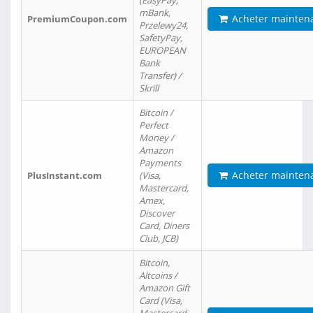
(EasyPay,
mBank,
Acheter mainten
PremiumCoupon.com
Przelewy24,
SafetyPay,
EUROPEAN
Bank
Transfer) /
Skrill
Bitcoin /
Perfect
Money /
Amazon
Payments
Acheter mainten
PlusInstant.com
(Visa,
Mastercard,
Amex,
Discover
Card, Diners
Club, JCB)
Bitcoin,
Altcoins /
Amazon Gift
Card (Visa,