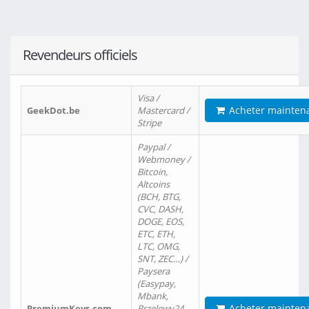
Revendeurs officiels
Visa /
Acheter mainten
GeekDot.be
Mastercard /
Stripe
Paypal /
Webmoney /
Bitcoin,
Altcoins
(BCH, BTG,
CVC, DASH,
DOGE, EOS,
ETC, ETH,
LTC, OMG,
SNT, ZEC…) /
Paysera
(Easypay,
Mbank,
Acheter mainten
PremiumKeys.com
Przelewy24,