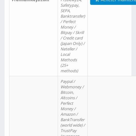
Safetypay,
SEPA,
Banktransfer)
/ Perfect
Money /
Bitpay / Skrill
/ Credit card
(Japan Only) /
Neteller /
Local
Methods
(25+
methods)
Paypal /
Webmoney /
Bitcoin,
Altcoins /
Perfect
Money /
Amazon /
BankTransfer
(world wide) /
TrustPay