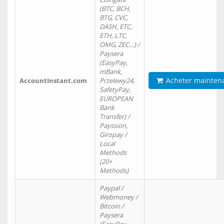
(BTC, BCH,
BTG, CVC,
DASH, ETC,
ETH, LTC,
OMG, ZEC…) /
Paysera
(EasyPay,
mBank,
Acheter mainten
AccountInstant.com
Przelewy24,
SafetyPay,
EUROPEAN
Bank
Transfer) /
Payssion,
Giropay /
Local
Methods
(20+
Methods)
Paypal /
Webmoney /
Bitcoin /
Paysera