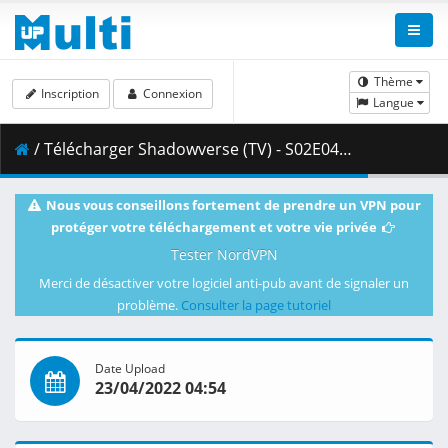
Thème
Inscription
Connexion
Langue
/ Télécharger Shadowverse (TV) - S02E04 - 1080p WEB x264 -NanDesuKa (CR).mkv.002 ( 462.69 MB )
Nous vous conseillons fortement de prendre un VPN pour
protéger votre téléchargement et votre vie privée
Tester NordVPN
Merci de désactiver votre logiciel anti-pub avant de signaler un
problème.
Consulter la page tutoriel
Date Upload
23/04/2022 04:54