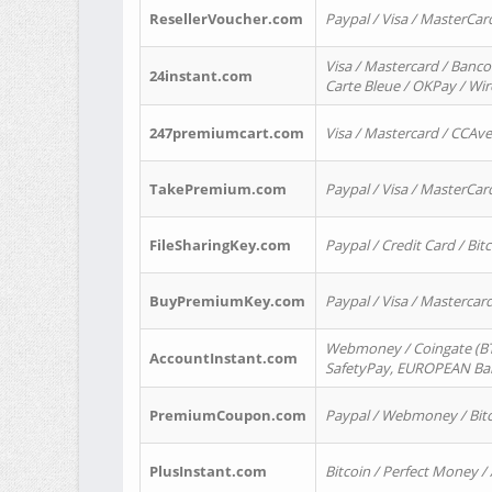
ResellerVoucher.com
Paypal / Visa / MasterCar
Visa / Mastercard / Banco
24instant.com
Carte Bleue / OKPay / Wi
247premiumcart.com
Visa / Mastercard / CCAv
TakePremium.com
Paypal / Visa / MasterCar
FileSharingKey.com
Paypal / Credit Card / Bitc
BuyPremiumKey.com
Paypal / Visa / Masterca
Webmoney / Coingate (BTC
AccountInstant.com
SafetyPay, EUROPEAN Bank
PremiumCoupon.com
Paypal / Webmoney / Bitc
PlusInstant.com
Bitcoin / Perfect Money /