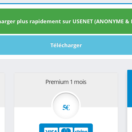
arger plus rapidement sur USENET (ANONYME & I
Télécharger
Premium 1 mois
5€