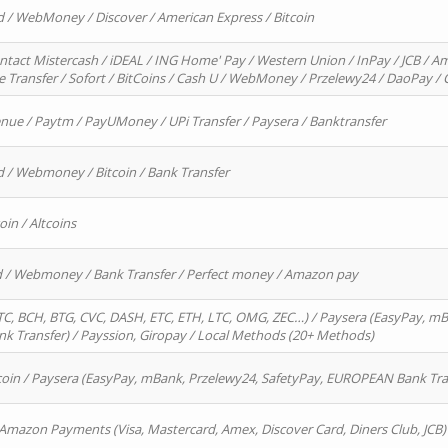
d / WebMoney / Discover / American Express / Bitcoin
ntact Mistercash / iDEAL / ING Home' Pay / Western Union / InPay / JCB / Am
re Transfer / Sofort / BitCoins / Cash U / WebMoney / Przelewy24 / DaoPay 
enue / Paytm / PayUMoney / UPi Transfer / Paysera / Banktransfer
d / Webmoney / Bitcoin / Bank Transfer
oin / Altcoins
rd / Webmoney / Bank Transfer / Perfect money / Amazon pay
, BCH, BTG, CVC, DASH, ETC, ETH, LTC, OMG, ZEC…) / Paysera (EasyPay, mB
 Transfer) / Payssion, Giropay / Local Methods (20+ Methods)
oin / Paysera (EasyPay, mBank, Przelewy24, SafetyPay, EUROPEAN Bank Transf
 Amazon Payments (Visa, Mastercard, Amex, Discover Card, Diners Club, JCB)