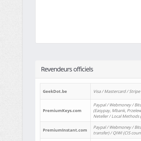
Revendeurs officiels
GeekDot.be
Visa / Mastercard / Stripe
Paypal / Webmoney / Bitc
PremiumKeys.com
(Easypay, Mbank, Przelewy2
Neteller / Local Methods
Paypal / Webmoney / Bitc
PremiumInstant.com
transfer) / QIWI (CIS coun