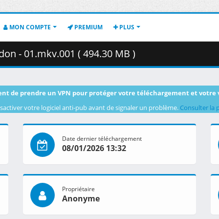
MON COMPTE
PREMIUM
PLUS
on - 01.mkv.001 ( 494.30 MB )
nt de prendre un VPN pour protéger votre téléchargement et votre 
sactiver votre logiciel anti-pub avant de signaler un problème.
Consulter la 
Date dernier téléchargement
08/01/2026 13:32
Propriétaire
Anonyme