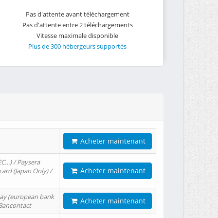
Pas d'attente avant téléchargement
Pas d'attente entre 2 téléchargements
Vitesse maximale disponible
Plus de 300 hébergeurs supportés
Acheter maintenant
EC…) / Paysera
Acheter maintenant
card (Japan Only) /
tPay (european bank
Acheter maintenant
/ Bancontact