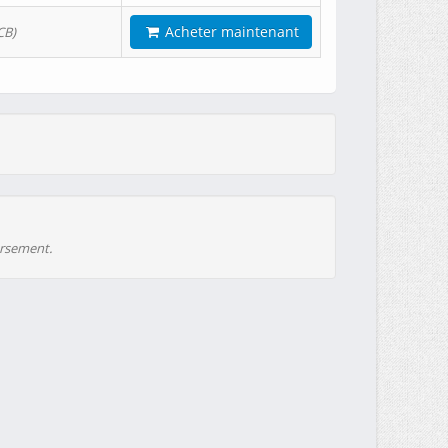
Acheter maintenant
CB)
ursement.