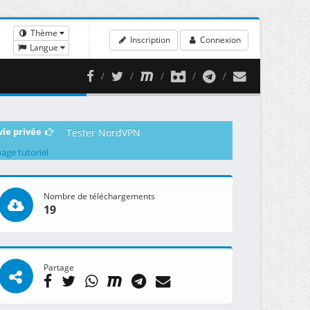
Thème
Inscription
Connexion
Langue
vie privée
Tester NordVPN
page tutoriel
Nombre de téléchargements
19
Partage