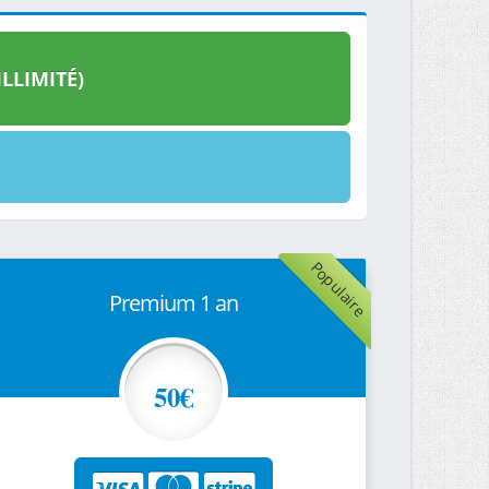
LLIMITÉ)
Populaire
Premium 1 an
50€