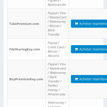
Paysera /
Banktransfer
Paypal / Visa
/ MasterCard
/ Webmoney
Acheter mainten
TakePremium.com
/ Bitcoin /
Bank
Transfer
Paypal /
Credit Card /
Acheter mainten
FileSharingKey.com
Bitcoin /
Altcoins
Paypal / Visa
/ Mastercard
/ Webmoney
/ Bank
Acheter mainten
BuyPremiumKey.com
Transfer /
Perfect
money /
Amazon pay
Webmoney /
Coingate