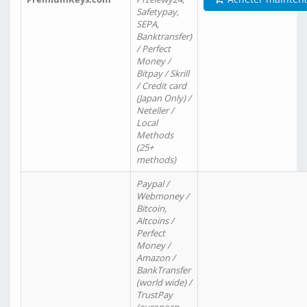
Safetypay,
SEPA,
Banktransfer)
/ Perfect
Money /
Bitpay / Skrill
/ Credit card
(Japan Only) /
Neteller /
Local
Methods
(25+
methods)
Paypal /
Webmoney /
Bitcoin,
Altcoins /
Perfect
Money /
Amazon /
BankTransfer
(world wide) /
TrustPay