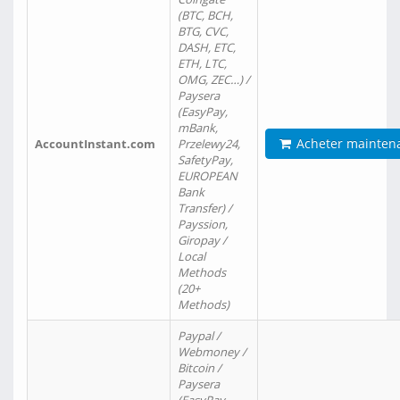
(BTC, BCH,
BTG, CVC,
DASH, ETC,
ETH, LTC,
OMG, ZEC…) /
Paysera
(EasyPay,
mBank,
Acheter mainten
AccountInstant.com
Przelewy24,
SafetyPay,
EUROPEAN
Bank
Transfer) /
Payssion,
Giropay /
Local
Methods
(20+
Methods)
Paypal /
Webmoney /
Bitcoin /
Paysera