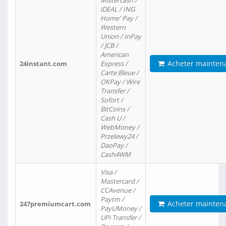
Mistercash /
iDEAL / ING
Home' Pay /
Western
Union / InPay
/ JCB /
American
Acheter mainten
24instant.com
Express /
Carte Bleue /
OKPay / Wire
Transfer /
Sofort /
BitCoins /
Cash U /
WebMoney /
Przelewy24 /
DaoPay /
Cash4WM
Visa /
Mastercard /
CCAvenue /
Paytm /
Acheter mainten
247premiumcart.com
PayUMoney /
UPi Transfer /