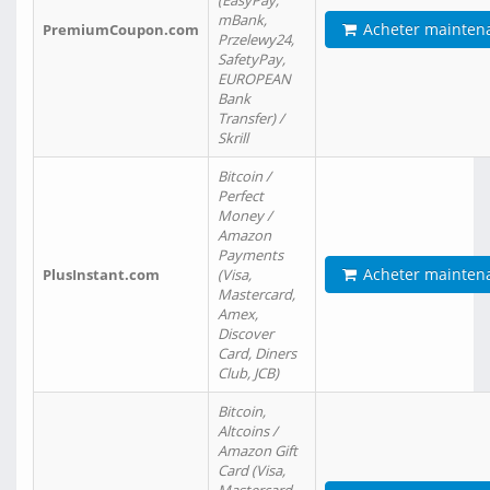
(EasyPay,
mBank,
Acheter mainten
PremiumCoupon.com
Przelewy24,
SafetyPay,
EUROPEAN
Bank
Transfer) /
Skrill
Bitcoin /
Perfect
Money /
Amazon
Payments
Acheter mainten
PlusInstant.com
(Visa,
Mastercard,
Amex,
Discover
Card, Diners
Club, JCB)
Bitcoin,
Altcoins /
Amazon Gift
Card (Visa,