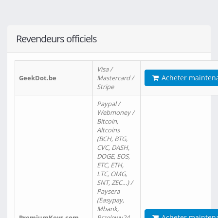
Revendeurs officiels
Visa /
Acheter mainten
GeekDot.be
Mastercard /
Stripe
Paypal /
Webmoney /
Bitcoin,
Altcoins
(BCH, BTG,
CVC, DASH,
DOGE, EOS,
ETC, ETH,
LTC, OMG,
SNT, ZEC…) /
Paysera
(Easypay,
Mbank,
Acheter mainten
PremiumKeys.com
Przelewy24,