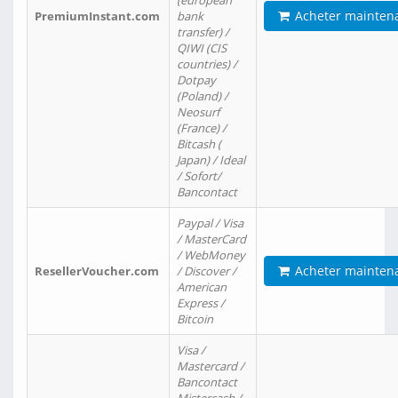
(european
Acheter mainten
PremiumInstant.com
bank
transfer) /
QIWI (CIS
countries) /
Dotpay
(Poland) /
Neosurf
(France) /
Bitcash (
Japan) / Ideal
/ Sofort/
Bancontact
Paypal / Visa
/ MasterCard
/ WebMoney
Acheter mainten
ResellerVoucher.com
/ Discover /
American
Express /
Bitcoin
Visa /
Mastercard /
Bancontact