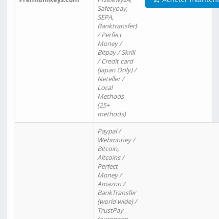
Safetypay,
SEPA,
Banktransfer)
/ Perfect
Money /
Bitpay / Skrill
/ Credit card
(Japan Only) /
Neteller /
Local
Methods
(25+
methods)
Paypal /
Webmoney /
Bitcoin,
Altcoins /
Perfect
Money /
Amazon /
BankTransfer
(world wide) /
TrustPay