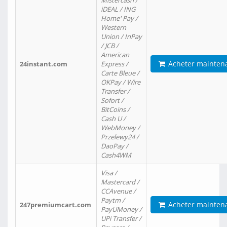
Mistercash /
iDEAL / ING
Home' Pay /
Western
Union / InPay
/ JCB /
American
Acheter mainten
24instant.com
Express /
Carte Bleue /
OKPay / Wire
Transfer /
Sofort /
BitCoins /
Cash U /
WebMoney /
Przelewy24 /
DaoPay /
Cash4WM
Visa /
Mastercard /
CCAvenue /
Paytm /
Acheter mainten
247premiumcart.com
PayUMoney /
UPi Transfer /