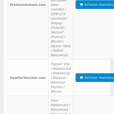
(european
Acheter mainten
PremiumInstant.com
bank
transfer) /
QIWI (CIS
countries) /
Dotpay
(Poland) /
Neosurf
(France) /
Bitcash (
Japan) / Ideal
/ Sofort/
Bancontact
Paypal / Visa
/ MasterCard
/ WebMoney
Acheter mainten
ResellerVoucher.com
/ Discover /
American
Express /
Bitcoin
Visa /
Mastercard /
Bancontact