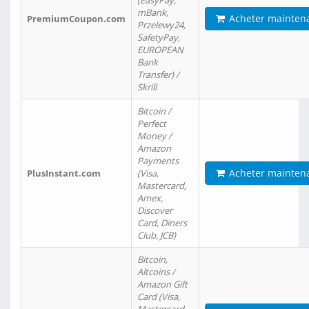
(EasyPay,
mBank,
Acheter mainten
PremiumCoupon.com
Przelewy24,
SafetyPay,
EUROPEAN
Bank
Transfer) /
Skrill
Bitcoin /
Perfect
Money /
Amazon
Payments
Acheter mainten
PlusInstant.com
(Visa,
Mastercard,
Amex,
Discover
Card, Diners
Club, JCB)
Bitcoin,
Altcoins /
Amazon Gift
Card (Visa,