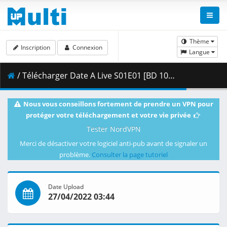
Thème
Inscription
Connexion
Langue
/ Télécharger Date A Live S01E01 [BD 1080p HEVC 10bit FLAC] [Dual-Audio].mkv.001 ( 460.27 MB )
Nous vous conseillons fortement de prendre un VPN pour
protéger votre téléchargement et votre vie privée
Tester NordVPN
Merci de désactiver votre logiciel anti-pub avant de signaler un
problème.
Consulter la page tutoriel
Date Upload
27/04/2022 03:44