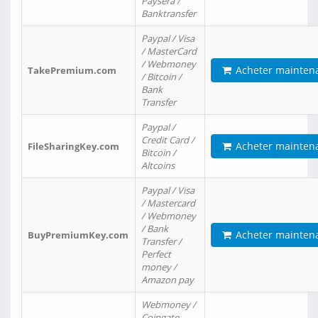
Paysera /
Banktransfer
Paypal / Visa
/ MasterCard
/ Webmoney
Acheter mainten
TakePremium.com
/ Bitcoin /
Bank
Transfer
Paypal /
Credit Card /
Acheter mainten
FileSharingKey.com
Bitcoin /
Altcoins
Paypal / Visa
/ Mastercard
/ Webmoney
/ Bank
Acheter mainten
BuyPremiumKey.com
Transfer /
Perfect
money /
Amazon pay
Webmoney /
Coingate