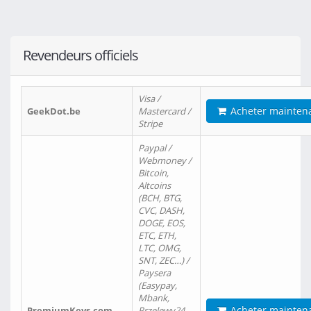
Revendeurs officiels
Visa /
Acheter mainten
GeekDot.be
Mastercard /
Stripe
Paypal /
Webmoney /
Bitcoin,
Altcoins
(BCH, BTG,
CVC, DASH,
DOGE, EOS,
ETC, ETH,
LTC, OMG,
SNT, ZEC…) /
Paysera
(Easypay,
Mbank,
Acheter mainten
PremiumKeys.com
Przelewy24,