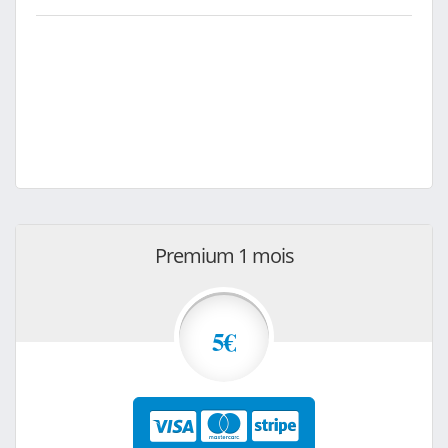
Premium 1 mois
5€