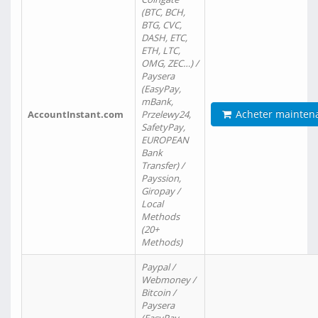
(BTC, BCH,
BTG, CVC,
DASH, ETC,
ETH, LTC,
OMG, ZEC…) /
Paysera
(EasyPay,
mBank,
Acheter mainten
AccountInstant.com
Przelewy24,
SafetyPay,
EUROPEAN
Bank
Transfer) /
Payssion,
Giropay /
Local
Methods
(20+
Methods)
Paypal /
Webmoney /
Bitcoin /
Paysera