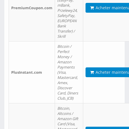
(EasyPay,
mBank,
Acheter mainten
PremiumCoupon.com
Przelewy24,
SafetyPay,
EUROPEAN
Bank
Transfer) /
Skrill
Bitcoin /
Perfect
Money /
Amazon
Payments
Acheter mainten
PlusInstant.com
(Visa,
Mastercard,
Amex,
Discover
Card, Diners
Club, JCB)
Bitcoin,
Altcoins /
Amazon Gift
Card (Visa,