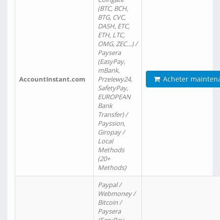
(BTC, BCH,
BTG, CVC,
DASH, ETC,
ETH, LTC,
OMG, ZEC…) /
Paysera
(EasyPay,
mBank,
Acheter mainten
AccountInstant.com
Przelewy24,
SafetyPay,
EUROPEAN
Bank
Transfer) /
Payssion,
Giropay /
Local
Methods
(20+
Methods)
Paypal /
Webmoney /
Bitcoin /
Paysera