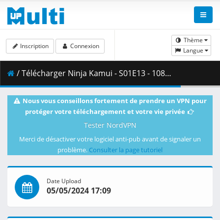
Thème
Inscription
Connexion
Langue
/ Télécharger Ninja Kamui - S01E13 - 1080p WEB H.264 -NanDesuKa (HMAX).mkv.002 ( 457.72 MB )
Nous vous conseillons fortement de prendre un VPN pour
protéger votre téléchargement et votre vie privée
Tester NordVPN
Merci de désactiver votre logiciel anti-pub avant de signaler un
problème.
Consulter la page tutoriel
Date Upload
05/05/2024 17:09