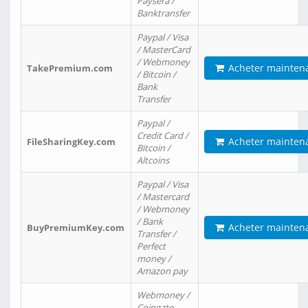
Paysera /
Banktransfer
Paypal / Visa
/ MasterCard
/ Webmoney
Acheter mainten
TakePremium.com
/ Bitcoin /
Bank
Transfer
Paypal /
Credit Card /
Acheter mainten
FileSharingKey.com
Bitcoin /
Altcoins
Paypal / Visa
/ Mastercard
/ Webmoney
/ Bank
Acheter mainten
BuyPremiumKey.com
Transfer /
Perfect
money /
Amazon pay
Webmoney /
Coingate