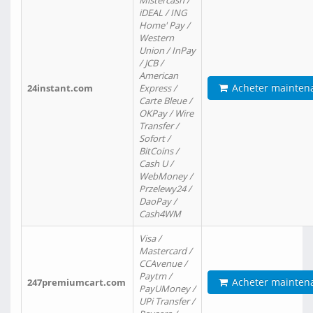
Mistercash /
iDEAL / ING
Home' Pay /
Western
Union / InPay
/ JCB /
American
Acheter mainten
24instant.com
Express /
Carte Bleue /
OKPay / Wire
Transfer /
Sofort /
BitCoins /
Cash U /
WebMoney /
Przelewy24 /
DaoPay /
Cash4WM
Visa /
Mastercard /
CCAvenue /
Paytm /
Acheter mainten
247premiumcart.com
PayUMoney /
UPi Transfer /