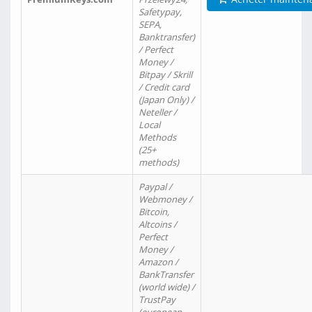
Safetypay,
SEPA,
Banktransfer)
/ Perfect
Money /
Bitpay / Skrill
/ Credit card
(Japan Only) /
Neteller /
Local
Methods
(25+
methods)
Paypal /
Webmoney /
Bitcoin,
Altcoins /
Perfect
Money /
Amazon /
BankTransfer
(world wide) /
TrustPay