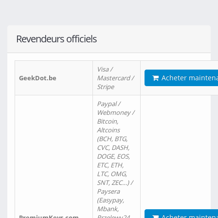
Revendeurs officiels
Visa /
Acheter mainten
GeekDot.be
Mastercard /
Stripe
Paypal /
Webmoney /
Bitcoin,
Altcoins
(BCH, BTG,
CVC, DASH,
DOGE, EOS,
ETC, ETH,
LTC, OMG,
SNT, ZEC…) /
Paysera
(Easypay,
Mbank,
Acheter mainten
PremiumKeys.com
Przelewy24,