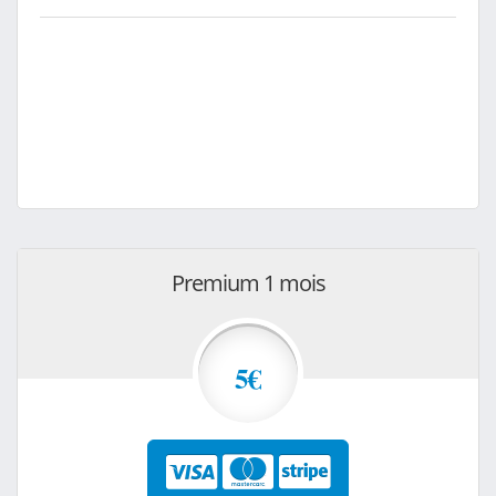
Premium 1 mois
5€