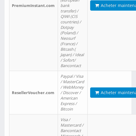
(european
Acheter mainten
PremiumInstant.com
bank
transfer) /
QIWI (CIS
countries) /
Dotpay
(Poland) /
Neosurf
(France) /
Bitcash (
Japan) / Ideal
/ Sofort/
Bancontact
Paypal / Visa
/ MasterCard
/ WebMoney
Acheter mainten
ResellerVoucher.com
/ Discover /
American
Express /
Bitcoin
Visa /
Mastercard /
Bancontact