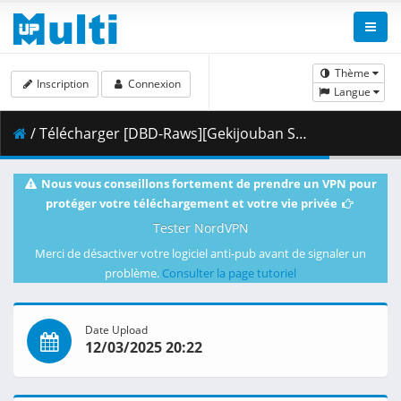
Thème
Inscription
Connexion
Langue
/ Télécharger [DBD-Raws][Gekijouban Sword Art Online Ordinal Scale][1080P][BDRip][HEVC-10bit][FLAC_DTS].mkv.004 ( 482.47 MB )
Nous vous conseillons fortement de prendre un VPN pour
protéger votre téléchargement et votre vie privée
Tester NordVPN
Merci de désactiver votre logiciel anti-pub avant de signaler un
problème.
Consulter la page tutoriel
Date Upload
12/03/2025 20:22