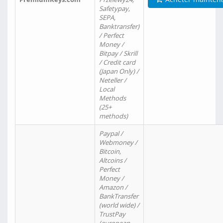
Safetypay,
SEPA,
Banktransfer)
/ Perfect
Money /
Bitpay / Skrill
/ Credit card
(Japan Only) /
Neteller /
Local
Methods
(25+
methods)
Paypal /
Webmoney /
Bitcoin,
Altcoins /
Perfect
Money /
Amazon /
BankTransfer
(world wide) /
TrustPay