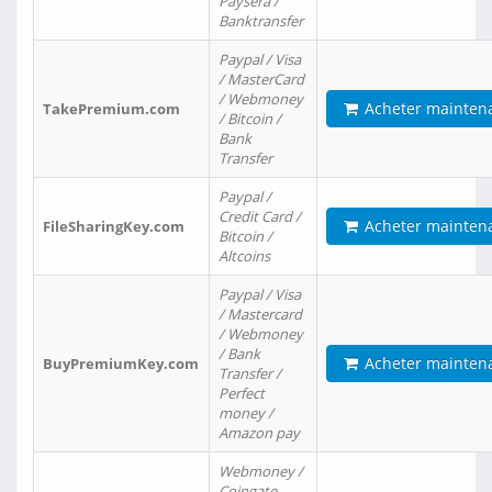
Paysera /
Banktransfer
Paypal / Visa
/ MasterCard
/ Webmoney
Acheter mainten
TakePremium.com
/ Bitcoin /
Bank
Transfer
Paypal /
Credit Card /
Acheter mainten
FileSharingKey.com
Bitcoin /
Altcoins
Paypal / Visa
/ Mastercard
/ Webmoney
/ Bank
Acheter mainten
BuyPremiumKey.com
Transfer /
Perfect
money /
Amazon pay
Webmoney /
Coingate