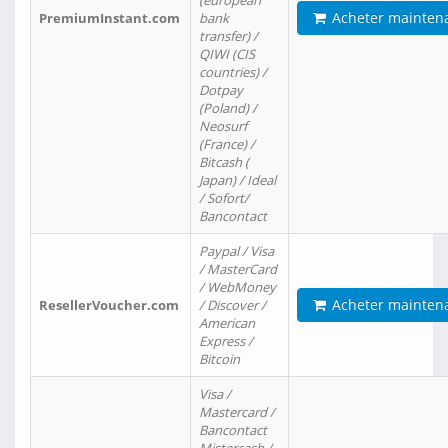
(european
Acheter mainten
PremiumInstant.com
bank
transfer) /
QIWI (CIS
countries) /
Dotpay
(Poland) /
Neosurf
(France) /
Bitcash (
Japan) / Ideal
/ Sofort/
Bancontact
Paypal / Visa
/ MasterCard
/ WebMoney
Acheter mainten
ResellerVoucher.com
/ Discover /
American
Express /
Bitcoin
Visa /
Mastercard /
Bancontact