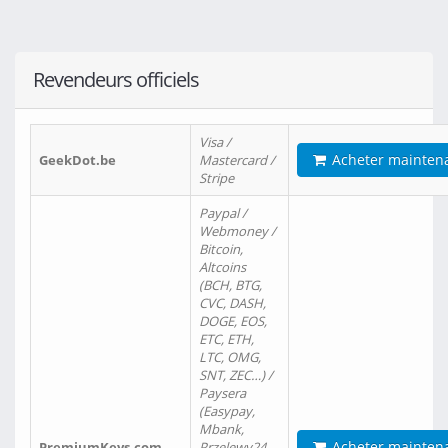
Revendeurs officiels
Visa /
Acheter mainten
GeekDot.be
Mastercard /
Stripe
Paypal /
Webmoney /
Bitcoin,
Altcoins
(BCH, BTG,
CVC, DASH,
DOGE, EOS,
ETC, ETH,
LTC, OMG,
SNT, ZEC…) /
Paysera
(Easypay,
Mbank,
Acheter mainten
PremiumKeys.com
Przelewy24,