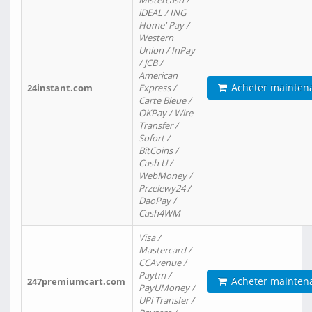
Mistercash /
iDEAL / ING
Home' Pay /
Western
Union / InPay
/ JCB /
American
Acheter mainten
24instant.com
Express /
Carte Bleue /
OKPay / Wire
Transfer /
Sofort /
BitCoins /
Cash U /
WebMoney /
Przelewy24 /
DaoPay /
Cash4WM
Visa /
Mastercard /
CCAvenue /
Paytm /
Acheter mainten
247premiumcart.com
PayUMoney /
UPi Transfer /