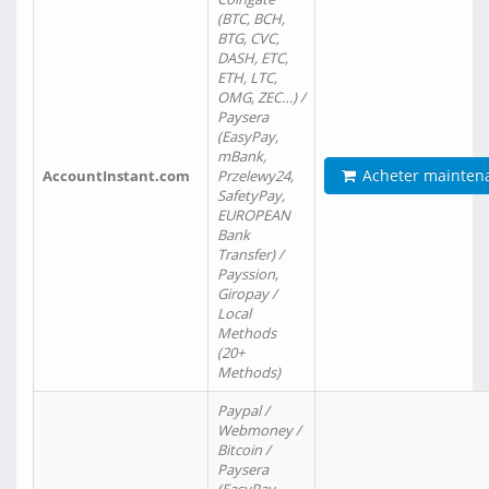
(BTC, BCH,
BTG, CVC,
DASH, ETC,
ETH, LTC,
OMG, ZEC…) /
Paysera
(EasyPay,
mBank,
Acheter mainten
AccountInstant.com
Przelewy24,
SafetyPay,
EUROPEAN
Bank
Transfer) /
Payssion,
Giropay /
Local
Methods
(20+
Methods)
Paypal /
Webmoney /
Bitcoin /
Paysera