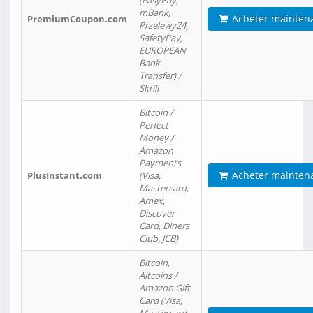
(EasyPay,
mBank,
Acheter mainten
PremiumCoupon.com
Przelewy24,
SafetyPay,
EUROPEAN
Bank
Transfer) /
Skrill
Bitcoin /
Perfect
Money /
Amazon
Payments
Acheter mainten
PlusInstant.com
(Visa,
Mastercard,
Amex,
Discover
Card, Diners
Club, JCB)
Bitcoin,
Altcoins /
Amazon Gift
Card (Visa,