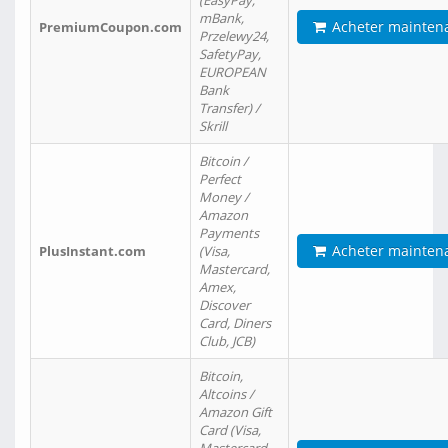
(EasyPay,
mBank,
Acheter mainten
PremiumCoupon.com
Przelewy24,
SafetyPay,
EUROPEAN
Bank
Transfer) /
Skrill
Bitcoin /
Perfect
Money /
Amazon
Payments
Acheter mainten
PlusInstant.com
(Visa,
Mastercard,
Amex,
Discover
Card, Diners
Club, JCB)
Bitcoin,
Altcoins /
Amazon Gift
Card (Visa,