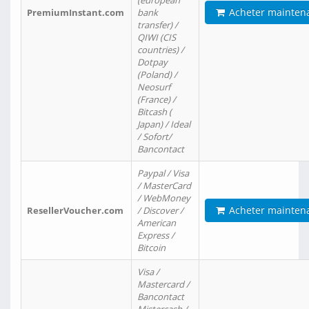
(european
Acheter mainten
PremiumInstant.com
bank
transfer) /
QIWI (CIS
countries) /
Dotpay
(Poland) /
Neosurf
(France) /
Bitcash (
Japan) / Ideal
/ Sofort/
Bancontact
Paypal / Visa
/ MasterCard
/ WebMoney
Acheter mainten
ResellerVoucher.com
/ Discover /
American
Express /
Bitcoin
Visa /
Mastercard /
Bancontact