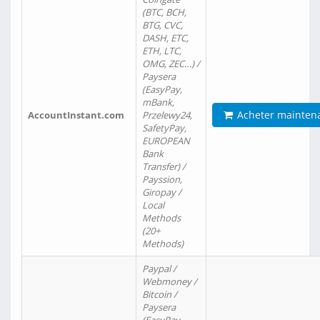
(BTC, BCH,
BTG, CVC,
DASH, ETC,
ETH, LTC,
OMG, ZEC…) /
Paysera
(EasyPay,
mBank,
Acheter mainten
AccountInstant.com
Przelewy24,
SafetyPay,
EUROPEAN
Bank
Transfer) /
Payssion,
Giropay /
Local
Methods
(20+
Methods)
Paypal /
Webmoney /
Bitcoin /
Paysera