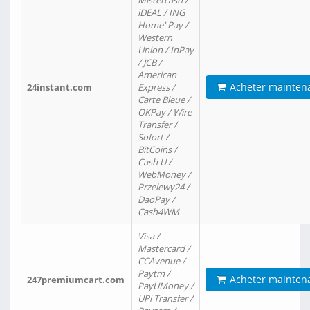
Mistercash /
iDEAL / ING
Home' Pay /
Western
Union / InPay
/ JCB /
American
Acheter mainten
24instant.com
Express /
Carte Bleue /
OKPay / Wire
Transfer /
Sofort /
BitCoins /
Cash U /
WebMoney /
Przelewy24 /
DaoPay /
Cash4WM
Visa /
Mastercard /
CCAvenue /
Paytm /
Acheter mainten
247premiumcart.com
PayUMoney /
UPi Transfer /