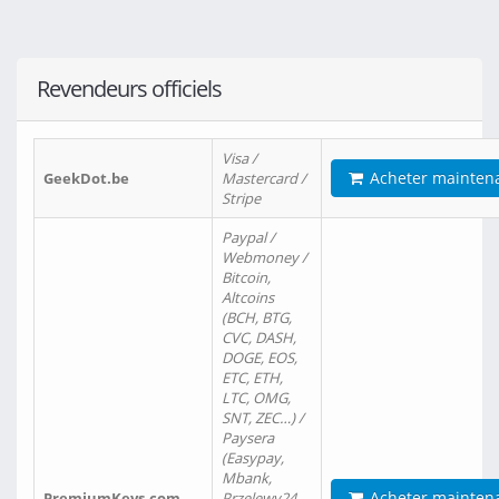
Revendeurs officiels
Visa /
Acheter mainten
GeekDot.be
Mastercard /
Stripe
Paypal /
Webmoney /
Bitcoin,
Altcoins
(BCH, BTG,
CVC, DASH,
DOGE, EOS,
ETC, ETH,
LTC, OMG,
SNT, ZEC…) /
Paysera
(Easypay,
Mbank,
Acheter mainten
PremiumKeys.com
Przelewy24,