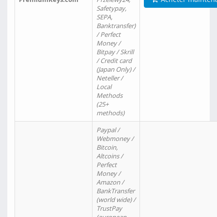
Safetypay,
SEPA,
Banktransfer)
/ Perfect
Money /
Bitpay / Skrill
/ Credit card
(Japan Only) /
Neteller /
Local
Methods
(25+
methods)
Paypal /
Webmoney /
Bitcoin,
Altcoins /
Perfect
Money /
Amazon /
BankTransfer
(world wide) /
TrustPay