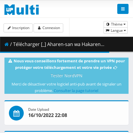
Thème
Inscription
Connexion
Langue
/ Télécharger [_] Aharen-san wa Hakarenai - S01E06 (BD 1080p HEVC FLAC-AAC Dual-Audio).mkv.002 ( 330.97 MB )
Nous vous conseillons fortement de prendre un VPN pour
protéger votre téléchargement et votre vie privée
Tester NordVPN
Merci de désactiver votre logiciel anti-pub avant de signaler un
problème.
Consulter la page tutoriel
Date Upload
16/10/2022 22:08