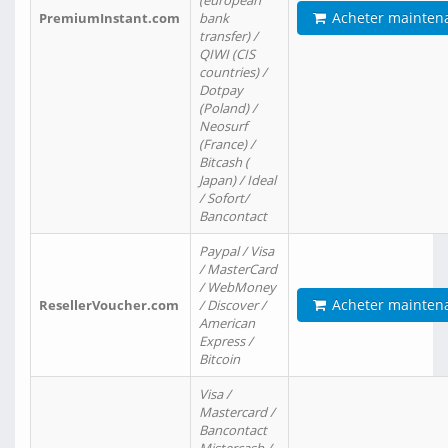
(european
Acheter mainten
PremiumInstant.com
bank
transfer) /
QIWI (CIS
countries) /
Dotpay
(Poland) /
Neosurf
(France) /
Bitcash (
Japan) / Ideal
/ Sofort/
Bancontact
Paypal / Visa
/ MasterCard
/ WebMoney
Acheter mainten
ResellerVoucher.com
/ Discover /
American
Express /
Bitcoin
Visa /
Mastercard /
Bancontact