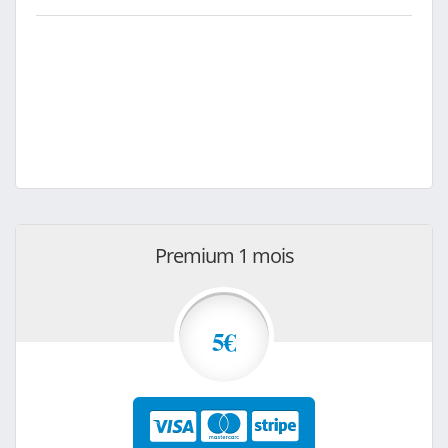
Premium 1 mois
5€