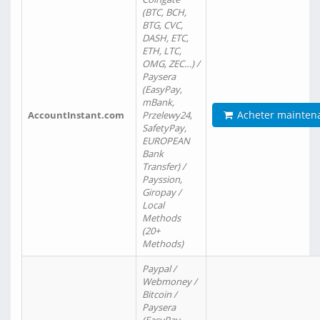
(BTC, BCH,
BTG, CVC,
DASH, ETC,
ETH, LTC,
OMG, ZEC…) /
Paysera
(EasyPay,
mBank,
Acheter mainten
AccountInstant.com
Przelewy24,
SafetyPay,
EUROPEAN
Bank
Transfer) /
Payssion,
Giropay /
Local
Methods
(20+
Methods)
Paypal /
Webmoney /
Bitcoin /
Paysera