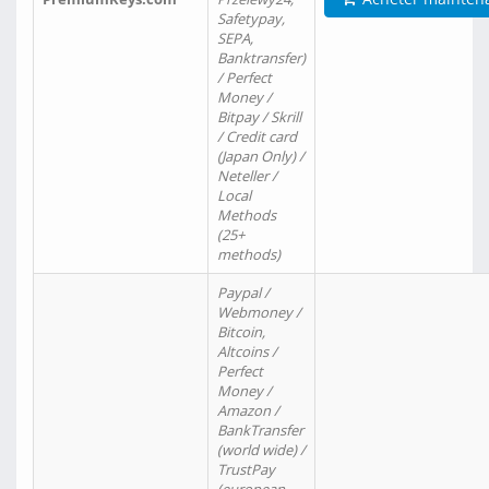
Safetypay,
SEPA,
Banktransfer)
/ Perfect
Money /
Bitpay / Skrill
/ Credit card
(Japan Only) /
Neteller /
Local
Methods
(25+
methods)
Paypal /
Webmoney /
Bitcoin,
Altcoins /
Perfect
Money /
Amazon /
BankTransfer
(world wide) /
TrustPay