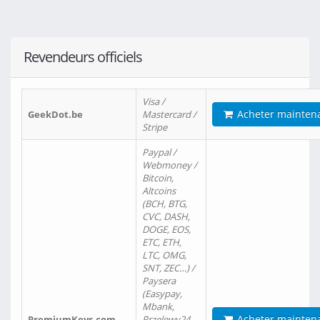
Revendeurs officiels
Visa /
Acheter mainten
GeekDot.be
Mastercard /
Stripe
Paypal /
Webmoney /
Bitcoin,
Altcoins
(BCH, BTG,
CVC, DASH,
DOGE, EOS,
ETC, ETH,
LTC, OMG,
SNT, ZEC…) /
Paysera
(Easypay,
Mbank,
Acheter mainten
PremiumKeys.com
Przelewy24,