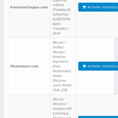
(EasyPay,
mBank,
Acheter mainten
PremiumCoupon.com
Przelewy24,
SafetyPay,
EUROPEAN
Bank
Transfer) /
Skrill
Bitcoin /
Perfect
Money /
Amazon
Payments
Acheter mainten
PlusInstant.com
(Visa,
Mastercard,
Amex,
Discover
Card, Diners
Club, JCB)
Bitcoin,
Altcoins /
Amazon Gift
Card (Visa,