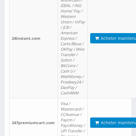
Mistercash /
iDEAL / ING
Home' Pay /
Western
Union / InPay
/ JCB /
American
Acheter mainten
24instant.com
Express /
Carte Bleue /
OKPay / Wire
Transfer /
Sofort /
BitCoins /
Cash U /
WebMoney /
Przelewy24 /
DaoPay /
Cash4WM
Visa /
Mastercard /
CCAvenue /
Paytm /
Acheter mainten
247premiumcart.com
PayUMoney /
UPi Transfer /