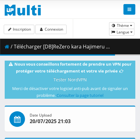
Thème
Inscription
Connexion
Langue
/ Télécharger [DB]ReZero kara Hajimeru Isekai Seikatsu 3rd Season_-_01_(Dual Audio_10bit_BD1080p_x265).mkv.003 ( 378.16 MB )
Nous vous conseillons fortement de prendre un VPN pour
protéger votre téléchargement et votre vie privée
Tester NordVPN
Merci de désactiver votre logiciel anti-pub avant de signaler un
problème.
Consulter la page tutoriel
Date Upload
20/07/2025 21:03