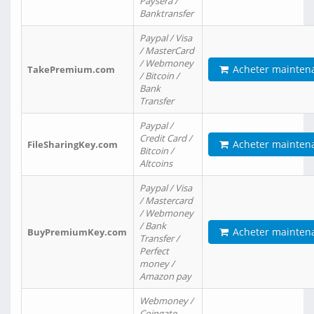
Paysera /
Banktransfer
Paypal / Visa
/ MasterCard
/ Webmoney
Acheter mainten
TakePremium.com
/ Bitcoin /
Bank
Transfer
Paypal /
Credit Card /
Acheter mainten
FileSharingKey.com
Bitcoin /
Altcoins
Paypal / Visa
/ Mastercard
/ Webmoney
/ Bank
Acheter mainten
BuyPremiumKey.com
Transfer /
Perfect
money /
Amazon pay
Webmoney /
Coingate