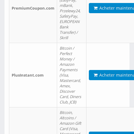
(EasyPay,
mBank,
Acheter mainten
PremiumCoupon.com
Przelewy24,
SafetyPay,
EUROPEAN
Bank
Transfer) /
Skrill
Bitcoin /
Perfect
Money /
Amazon
Payments
Acheter mainten
PlusInstant.com
(Visa,
Mastercard,
Amex,
Discover
Card, Diners
Club, JCB)
Bitcoin,
Altcoins /
Amazon Gift
Card (Visa,