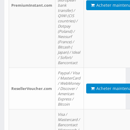
(european
Acheter mainten
PremiumInstant.com
bank
transfer) /
QIWI (CIS
countries) /
Dotpay
(Poland) /
Neosurf
(France) /
Bitcash (
Japan) / Ideal
/ Sofort/
Bancontact
Paypal / Visa
/ MasterCard
/ WebMoney
Acheter mainten
ResellerVoucher.com
/ Discover /
American
Express /
Bitcoin
Visa /
Mastercard /
Bancontact