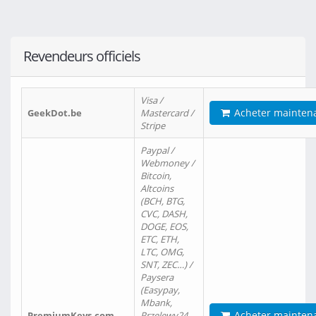
Revendeurs officiels
Visa /
Acheter mainten
GeekDot.be
Mastercard /
Stripe
Paypal /
Webmoney /
Bitcoin,
Altcoins
(BCH, BTG,
CVC, DASH,
DOGE, EOS,
ETC, ETH,
LTC, OMG,
SNT, ZEC…) /
Paysera
(Easypay,
Mbank,
Acheter mainten
PremiumKeys.com
Przelewy24,