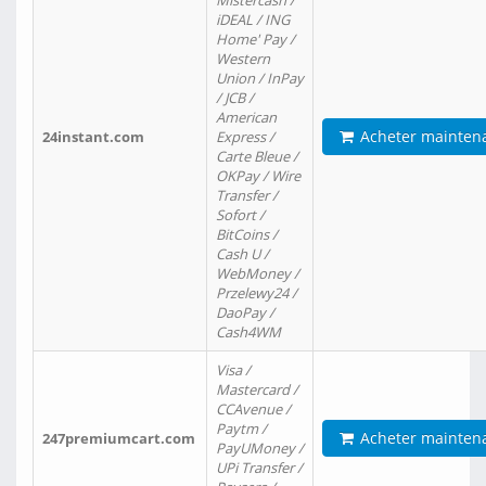
Mistercash /
iDEAL / ING
Home' Pay /
Western
Union / InPay
/ JCB /
American
Acheter mainten
24instant.com
Express /
Carte Bleue /
OKPay / Wire
Transfer /
Sofort /
BitCoins /
Cash U /
WebMoney /
Przelewy24 /
DaoPay /
Cash4WM
Visa /
Mastercard /
CCAvenue /
Paytm /
Acheter mainten
247premiumcart.com
PayUMoney /
UPi Transfer /