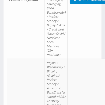
Safetypay,
SEPA,
Banktransfer)
/ Perfect
Money /
Bitpay / Skrill
/ Credit card
(Japan Only) /
Neteller /
Local
Methods
(25+
methods)
Paypal /
Webmoney /
Bitcoin,
Altcoins /
Perfect
Money /
Amazon /
BankTransfer
(world wide) /
TrustPay