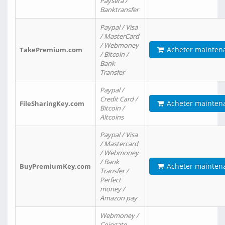
Paysera /
Banktransfer
Paypal / Visa
/ MasterCard
/ Webmoney
Acheter mainten
TakePremium.com
/ Bitcoin /
Bank
Transfer
Paypal /
Credit Card /
Acheter mainten
FileSharingKey.com
Bitcoin /
Altcoins
Paypal / Visa
/ Mastercard
/ Webmoney
/ Bank
Acheter mainten
BuyPremiumKey.com
Transfer /
Perfect
money /
Amazon pay
Webmoney /
Coingate