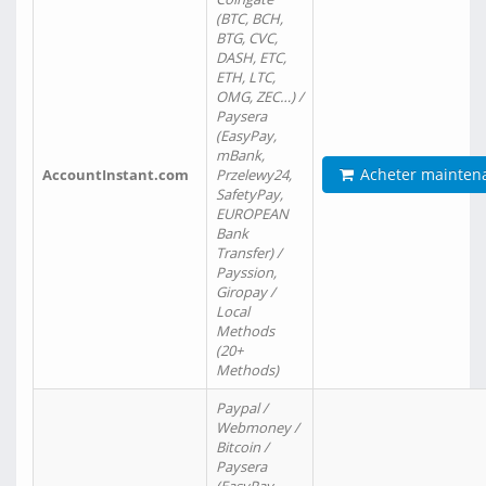
(BTC, BCH,
BTG, CVC,
DASH, ETC,
ETH, LTC,
OMG, ZEC…) /
Paysera
(EasyPay,
mBank,
Acheter mainten
AccountInstant.com
Przelewy24,
SafetyPay,
EUROPEAN
Bank
Transfer) /
Payssion,
Giropay /
Local
Methods
(20+
Methods)
Paypal /
Webmoney /
Bitcoin /
Paysera