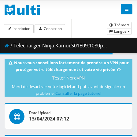
Thème
Inscription
Connexion
Langue
/ Télécharger Ninja.Kamui.S01E09.1080p.AMZN.WEB-DL.DDP2.0.H.264-VARYG.mkv.001 ( 296.26 MB )
Nous vous conseillons fortement de prendre un VPN pour
protéger votre téléchargement et votre vie privée
Tester NordVPN
Merci de désactiver votre logiciel anti-pub avant de signaler un
problème.
Consulter la page tutoriel
Date Upload
13/04/2024 07:12