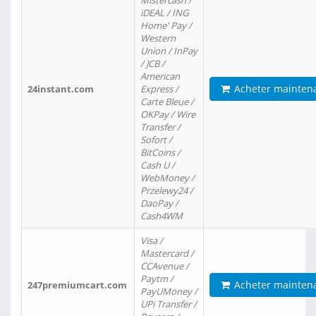
Mistercash /
iDEAL / ING
Home' Pay /
Western
Union / InPay
/ JCB /
American
Acheter mainten
24instant.com
Express /
Carte Bleue /
OKPay / Wire
Transfer /
Sofort /
BitCoins /
Cash U /
WebMoney /
Przelewy24 /
DaoPay /
Cash4WM
Visa /
Mastercard /
CCAvenue /
Paytm /
Acheter mainten
247premiumcart.com
PayUMoney /
UPi Transfer /