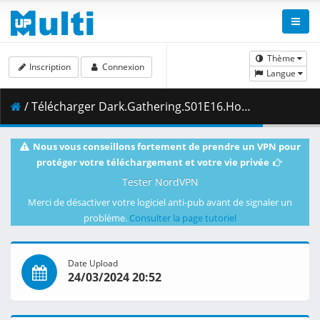
Thème
Inscription
Connexion
Langue
/ Télécharger Dark.Gathering.S01E16.House.Hunting.1080p.HIDI.WEB-DL.AAC2.0.H.264-VARYG.mkv.002 ( 475.31 MB )
Nous vous conseillons fortement de prendre un VPN pour
protéger votre téléchargement et votre vie privée
Tester NordVPN
Merci de désactiver votre logiciel anti-pub avant de signaler un
problème.
Consulter la page tutoriel
Date Upload
24/03/2024 20:52