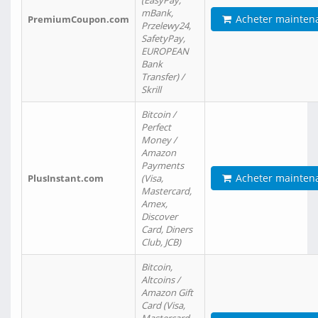
(EasyPay,
mBank,
Acheter mainten
PremiumCoupon.com
Przelewy24,
SafetyPay,
EUROPEAN
Bank
Transfer) /
Skrill
Bitcoin /
Perfect
Money /
Amazon
Payments
Acheter mainten
PlusInstant.com
(Visa,
Mastercard,
Amex,
Discover
Card, Diners
Club, JCB)
Bitcoin,
Altcoins /
Amazon Gift
Card (Visa,