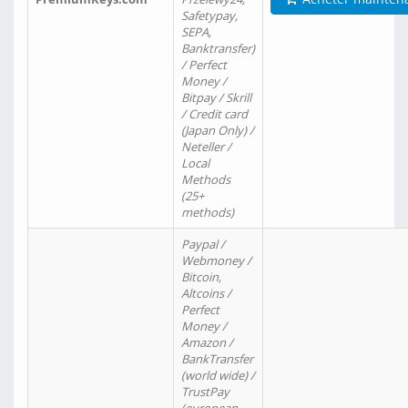
Safetypay,
SEPA,
Banktransfer)
/ Perfect
Money /
Bitpay / Skrill
/ Credit card
(Japan Only) /
Neteller /
Local
Methods
(25+
methods)
Paypal /
Webmoney /
Bitcoin,
Altcoins /
Perfect
Money /
Amazon /
BankTransfer
(world wide) /
TrustPay