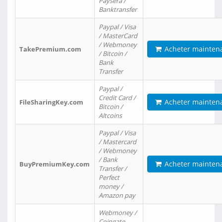
Paysera /
Banktransfer
Paypal / Visa
/ MasterCard
/ Webmoney
Acheter mainten
TakePremium.com
/ Bitcoin /
Bank
Transfer
Paypal /
Credit Card /
Acheter mainten
FileSharingKey.com
Bitcoin /
Altcoins
Paypal / Visa
/ Mastercard
/ Webmoney
/ Bank
Acheter mainten
BuyPremiumKey.com
Transfer /
Perfect
money /
Amazon pay
Webmoney /
Coingate