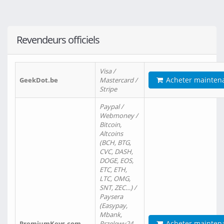
Revendeurs officiels
Visa /
Acheter mainten
GeekDot.be
Mastercard /
Stripe
Paypal /
Webmoney /
Bitcoin,
Altcoins
(BCH, BTG,
CVC, DASH,
DOGE, EOS,
ETC, ETH,
LTC, OMG,
SNT, ZEC…) /
Paysera
(Easypay,
Mbank,
Acheter mainten
PremiumKeys.com
Przelewy24,