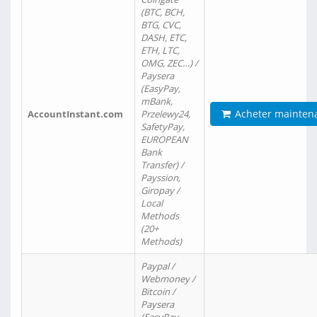
(BTC, BCH,
BTG, CVC,
DASH, ETC,
ETH, LTC,
OMG, ZEC…) /
Paysera
(EasyPay,
mBank,
Acheter mainten
AccountInstant.com
Przelewy24,
SafetyPay,
EUROPEAN
Bank
Transfer) /
Payssion,
Giropay /
Local
Methods
(20+
Methods)
Paypal /
Webmoney /
Bitcoin /
Paysera