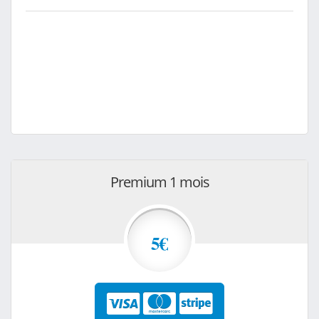
Premium 1 mois
5€