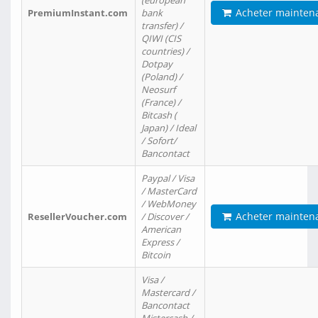
(european
Acheter mainten
PremiumInstant.com
bank
transfer) /
QIWI (CIS
countries) /
Dotpay
(Poland) /
Neosurf
(France) /
Bitcash (
Japan) / Ideal
/ Sofort/
Bancontact
Paypal / Visa
/ MasterCard
/ WebMoney
Acheter mainten
ResellerVoucher.com
/ Discover /
American
Express /
Bitcoin
Visa /
Mastercard /
Bancontact