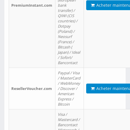
(european
Acheter mainten
PremiumInstant.com
bank
transfer) /
QIWI (CIS
countries) /
Dotpay
(Poland) /
Neosurf
(France) /
Bitcash (
Japan) / Ideal
/ Sofort/
Bancontact
Paypal / Visa
/ MasterCard
/ WebMoney
Acheter mainten
ResellerVoucher.com
/ Discover /
American
Express /
Bitcoin
Visa /
Mastercard /
Bancontact