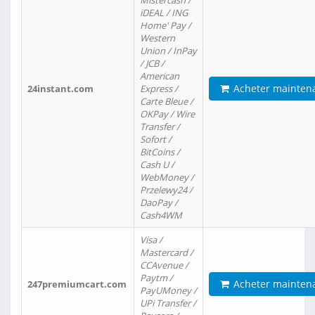
Mistercash /
iDEAL / ING
Home' Pay /
Western
Union / InPay
/ JCB /
American
Acheter mainten
24instant.com
Express /
Carte Bleue /
OKPay / Wire
Transfer /
Sofort /
BitCoins /
Cash U /
WebMoney /
Przelewy24 /
DaoPay /
Cash4WM
Visa /
Mastercard /
CCAvenue /
Paytm /
Acheter mainten
247premiumcart.com
PayUMoney /
UPi Transfer /