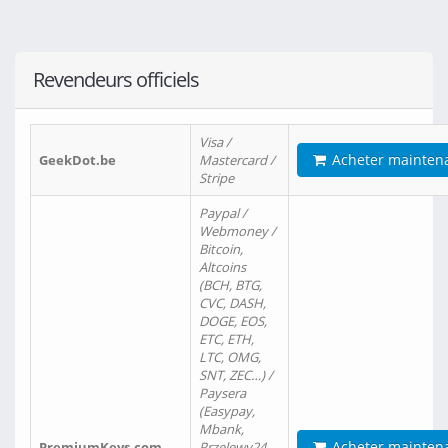
Revendeurs officiels
Visa /
Acheter mainten
GeekDot.be
Mastercard /
Stripe
Paypal /
Webmoney /
Bitcoin,
Altcoins
(BCH, BTG,
CVC, DASH,
DOGE, EOS,
ETC, ETH,
LTC, OMG,
SNT, ZEC…) /
Paysera
(Easypay,
Mbank,
Acheter mainten
PremiumKeys.com
Przelewy24,