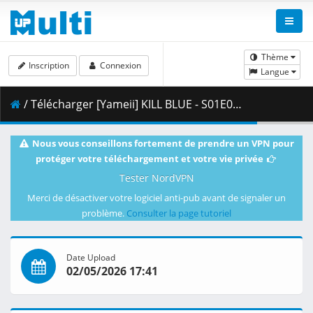
Thème
Inscription
Connexion
Langue
/ Télécharger [Yameii] KILL BLUE - S01E03 [English Dub] [CR WEB-DL 1080p H264 AAC] [C56C5C58].mkv.003 ( 459.73 MB )
Nous vous conseillons fortement de prendre un VPN pour
protéger votre téléchargement et votre vie privée
Tester NordVPN
Merci de désactiver votre logiciel anti-pub avant de signaler un
problème.
Consulter la page tutoriel
Date Upload
02/05/2026 17:41