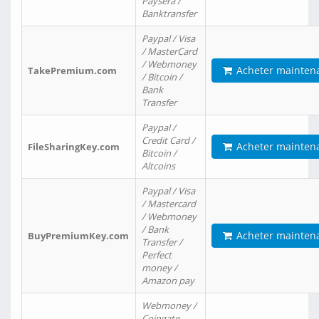
Paysera /
Banktransfer
Paypal / Visa
/ MasterCard
/ Webmoney
Acheter mainten
TakePremium.com
/ Bitcoin /
Bank
Transfer
Paypal /
Credit Card /
Acheter mainten
FileSharingKey.com
Bitcoin /
Altcoins
Paypal / Visa
/ Mastercard
/ Webmoney
/ Bank
Acheter mainten
BuyPremiumKey.com
Transfer /
Perfect
money /
Amazon pay
Webmoney /
Coingate