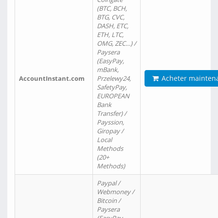
(BTC, BCH,
BTG, CVC,
DASH, ETC,
ETH, LTC,
OMG, ZEC…) /
Paysera
(EasyPay,
mBank,
Acheter mainten
AccountInstant.com
Przelewy24,
SafetyPay,
EUROPEAN
Bank
Transfer) /
Payssion,
Giropay /
Local
Methods
(20+
Methods)
Paypal /
Webmoney /
Bitcoin /
Paysera