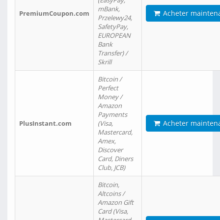
(EasyPay,
mBank,
Acheter mainten
PremiumCoupon.com
Przelewy24,
SafetyPay,
EUROPEAN
Bank
Transfer) /
Skrill
Bitcoin /
Perfect
Money /
Amazon
Payments
Acheter mainten
PlusInstant.com
(Visa,
Mastercard,
Amex,
Discover
Card, Diners
Club, JCB)
Bitcoin,
Altcoins /
Amazon Gift
Card (Visa,