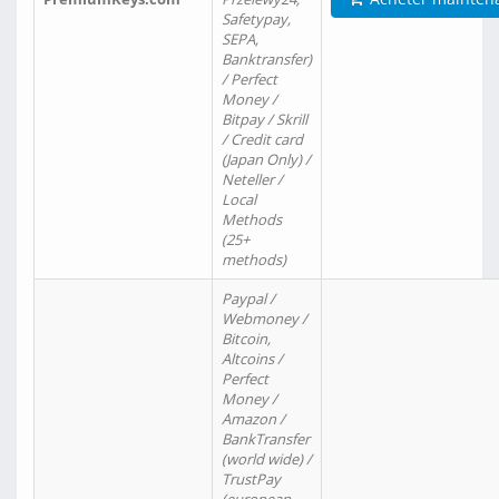
Safetypay,
SEPA,
Banktransfer)
/ Perfect
Money /
Bitpay / Skrill
/ Credit card
(Japan Only) /
Neteller /
Local
Methods
(25+
methods)
Paypal /
Webmoney /
Bitcoin,
Altcoins /
Perfect
Money /
Amazon /
BankTransfer
(world wide) /
TrustPay