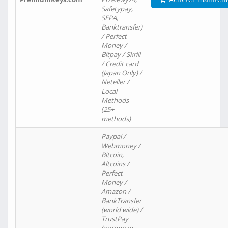
Safetypay,
SEPA,
Banktransfer)
/ Perfect
Money /
Bitpay / Skrill
/ Credit card
(Japan Only) /
Neteller /
Local
Methods
(25+
methods)
Paypal /
Webmoney /
Bitcoin,
Altcoins /
Perfect
Money /
Amazon /
BankTransfer
(world wide) /
TrustPay