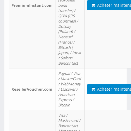
(european
Acheter mainten
PremiumInstant.com
bank
transfer) /
QIWI (CIS
countries) /
Dotpay
(Poland) /
Neosurf
(France) /
Bitcash (
Japan) / Ideal
/ Sofort/
Bancontact
Paypal / Visa
/ MasterCard
/ WebMoney
Acheter mainten
ResellerVoucher.com
/ Discover /
American
Express /
Bitcoin
Visa /
Mastercard /
Bancontact