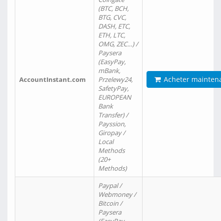
(BTC, BCH,
BTG, CVC,
DASH, ETC,
ETH, LTC,
OMG, ZEC…) /
Paysera
(EasyPay,
mBank,
Acheter mainten
AccountInstant.com
Przelewy24,
SafetyPay,
EUROPEAN
Bank
Transfer) /
Payssion,
Giropay /
Local
Methods
(20+
Methods)
Paypal /
Webmoney /
Bitcoin /
Paysera