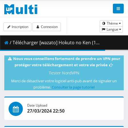
Thème
Inscription
Connexion
Langue
/ Télécharger [wazato] Hokuto no Ken (1984) - 027 [REMASTERED] [DVD] [54FD2878].mkv.002 ( 470.76 MB )
Nous vous conseillons fortement de prendre un VPN pour
protéger votre téléchargement et votre vie privée
Tester NordVPN
Merci de désactiver votre logiciel anti-pub avant de signaler un
problème.
Consulter la page tutoriel
Date Upload
27/03/2024 22:50