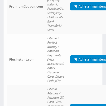
(EasyPay,
mBank,
Acheter mainten
PremiumCoupon.com
Przelewy24,
SafetyPay,
EUROPEAN
Bank
Transfer) /
Skrill
Bitcoin /
Perfect
Money /
Amazon
Payments
Acheter mainten
PlusInstant.com
(Visa,
Mastercard,
Amex,
Discover
Card, Diners
Club, JCB)
Bitcoin,
Altcoins /
Amazon Gift
Card (Visa,