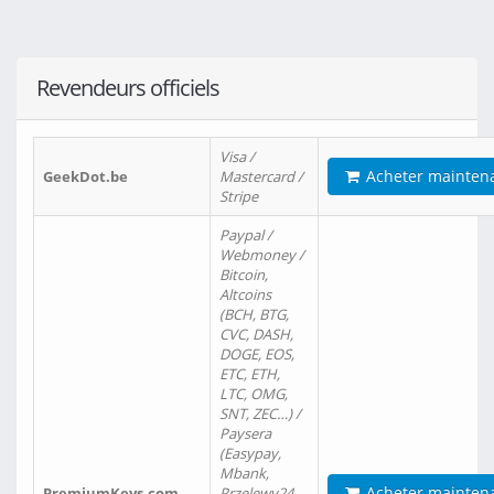
Revendeurs officiels
Visa /
Acheter mainten
GeekDot.be
Mastercard /
Stripe
Paypal /
Webmoney /
Bitcoin,
Altcoins
(BCH, BTG,
CVC, DASH,
DOGE, EOS,
ETC, ETH,
LTC, OMG,
SNT, ZEC…) /
Paysera
(Easypay,
Mbank,
Acheter mainten
PremiumKeys.com
Przelewy24,