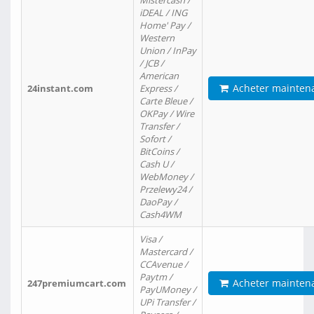
Mistercash /
iDEAL / ING
Home' Pay /
Western
Union / InPay
/ JCB /
American
Acheter mainten
24instant.com
Express /
Carte Bleue /
OKPay / Wire
Transfer /
Sofort /
BitCoins /
Cash U /
WebMoney /
Przelewy24 /
DaoPay /
Cash4WM
Visa /
Mastercard /
CCAvenue /
Paytm /
Acheter mainten
247premiumcart.com
PayUMoney /
UPi Transfer /