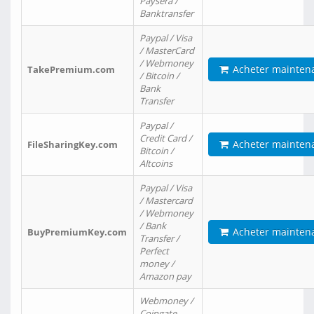
Paysera /
Banktransfer
Paypal / Visa
/ MasterCard
/ Webmoney
Acheter mainten
TakePremium.com
/ Bitcoin /
Bank
Transfer
Paypal /
Credit Card /
Acheter mainten
FileSharingKey.com
Bitcoin /
Altcoins
Paypal / Visa
/ Mastercard
/ Webmoney
/ Bank
Acheter mainten
BuyPremiumKey.com
Transfer /
Perfect
money /
Amazon pay
Webmoney /
Coingate