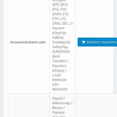
(BTC, BCH,
BTG, CVC,
DASH, ETC,
ETH, LTC,
OMG, ZEC…) /
Paysera
(EasyPay,
mBank,
Acheter mainten
AccountInstant.com
Przelewy24,
SafetyPay,
EUROPEAN
Bank
Transfer) /
Payssion,
Giropay /
Local
Methods
(20+
Methods)
Paypal /
Webmoney /
Bitcoin /
Paysera