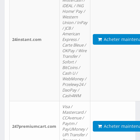
Mistercash /
iDEAL / ING
Home' Pay /
Western
Union / InPay
/ JCB /
American
Acheter mainten
24instant.com
Express /
Carte Bleue /
OKPay / Wire
Transfer /
Sofort /
BitCoins /
Cash U /
WebMoney /
Przelewy24 /
DaoPay /
Cash4WM
Visa /
Mastercard /
CCAvenue /
Paytm /
Acheter mainten
247premiumcart.com
PayUMoney /
UPi Transfer /