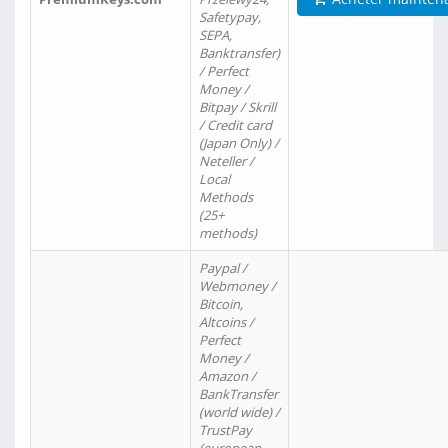
Safetypay,
SEPA,
Banktransfer)
/ Perfect
Money /
Bitpay / Skrill
/ Credit card
(Japan Only) /
Neteller /
Local
Methods
(25+
methods)
Paypal /
Webmoney /
Bitcoin,
Altcoins /
Perfect
Money /
Amazon /
BankTransfer
(world wide) /
TrustPay