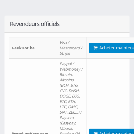
Revendeurs officiels
Visa /
Acheter mainten
GeekDot.be
Mastercard /
Stripe
Paypal /
Webmoney /
Bitcoin,
Altcoins
(BCH, BTG,
CVC, DASH,
DOGE, EOS,
ETC, ETH,
LTC, OMG,
SNT, ZEC…) /
Paysera
(Easypay,
Mbank,
Acheter mainten
PremiumKeys.com
Przelewy24,