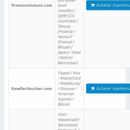
(european
Acheter mainten
PremiumInstant.com
bank
transfer) /
QIWI (CIS
countries) /
Dotpay
(Poland) /
Neosurf
(France) /
Bitcash (
Japan) / Ideal
/ Sofort/
Bancontact
Paypal / Visa
/ MasterCard
/ WebMoney
Acheter mainten
ResellerVoucher.com
/ Discover /
American
Express /
Bitcoin
Visa /
Mastercard /
Bancontact