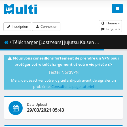
Thème
Inscription
Connexion
Langue
/ Télécharger [LostYears] Jujutsu Kaisen - 07 (WEB 1080p x264 10-bit AAC) [4A6BBDE7].mkv.002 ( 455.49 MB )
Nous vous conseillons fortement de prendre un VPN pour
protéger votre téléchargement et votre vie privée
Tester NordVPN
Merci de désactiver votre logiciel anti-pub avant de signaler un
problème.
Consulter la page tutoriel
Date Upload
29/03/2021 05:43