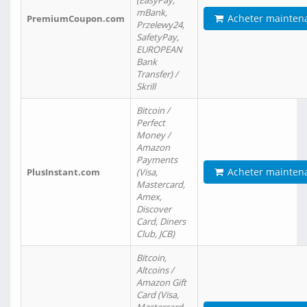
(EasyPay,
mBank,
Acheter mainten
PremiumCoupon.com
Przelewy24,
SafetyPay,
EUROPEAN
Bank
Transfer) /
Skrill
Bitcoin /
Perfect
Money /
Amazon
Payments
Acheter mainten
PlusInstant.com
(Visa,
Mastercard,
Amex,
Discover
Card, Diners
Club, JCB)
Bitcoin,
Altcoins /
Amazon Gift
Card (Visa,