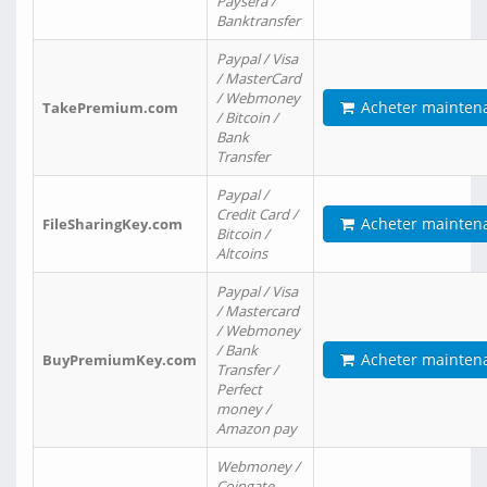
Paysera /
Banktransfer
Paypal / Visa
/ MasterCard
/ Webmoney
Acheter mainten
TakePremium.com
/ Bitcoin /
Bank
Transfer
Paypal /
Credit Card /
Acheter mainten
FileSharingKey.com
Bitcoin /
Altcoins
Paypal / Visa
/ Mastercard
/ Webmoney
/ Bank
Acheter mainten
BuyPremiumKey.com
Transfer /
Perfect
money /
Amazon pay
Webmoney /
Coingate