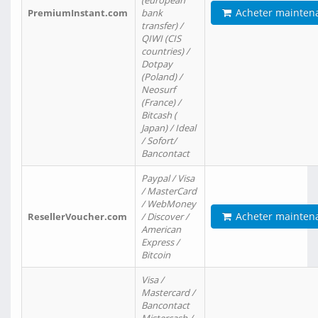
(european
Acheter mainten
PremiumInstant.com
bank
transfer) /
QIWI (CIS
countries) /
Dotpay
(Poland) /
Neosurf
(France) /
Bitcash (
Japan) / Ideal
/ Sofort/
Bancontact
Paypal / Visa
/ MasterCard
/ WebMoney
Acheter mainten
ResellerVoucher.com
/ Discover /
American
Express /
Bitcoin
Visa /
Mastercard /
Bancontact