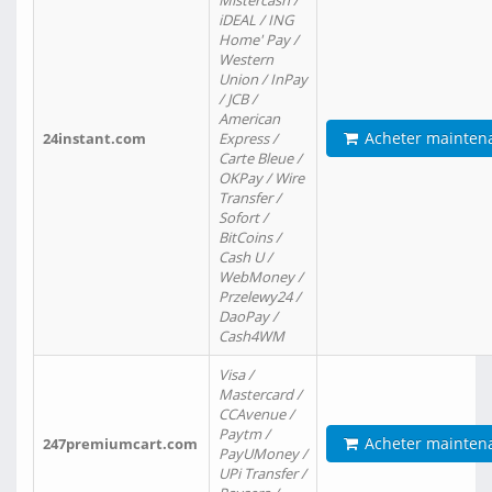
Mistercash /
iDEAL / ING
Home' Pay /
Western
Union / InPay
/ JCB /
American
Acheter mainten
24instant.com
Express /
Carte Bleue /
OKPay / Wire
Transfer /
Sofort /
BitCoins /
Cash U /
WebMoney /
Przelewy24 /
DaoPay /
Cash4WM
Visa /
Mastercard /
CCAvenue /
Paytm /
Acheter mainten
247premiumcart.com
PayUMoney /
UPi Transfer /