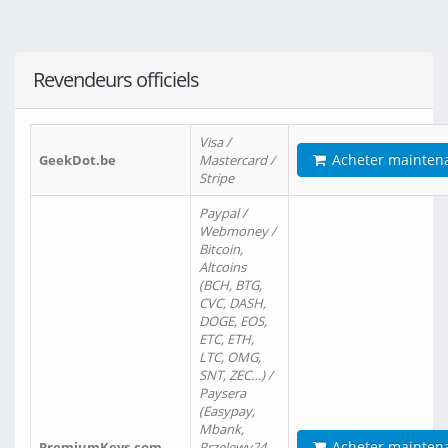
Revendeurs officiels
Visa /
Acheter mainten
GeekDot.be
Mastercard /
Stripe
Paypal /
Webmoney /
Bitcoin,
Altcoins
(BCH, BTG,
CVC, DASH,
DOGE, EOS,
ETC, ETH,
LTC, OMG,
SNT, ZEC…) /
Paysera
(Easypay,
Mbank,
Acheter mainten
PremiumKeys.com
Przelewy24,