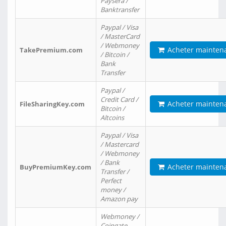
Paysera /
Banktransfer
Paypal / Visa
/ MasterCard
/ Webmoney
Acheter mainten
TakePremium.com
/ Bitcoin /
Bank
Transfer
Paypal /
Credit Card /
Acheter mainten
FileSharingKey.com
Bitcoin /
Altcoins
Paypal / Visa
/ Mastercard
/ Webmoney
/ Bank
Acheter mainten
BuyPremiumKey.com
Transfer /
Perfect
money /
Amazon pay
Webmoney /
Coingate