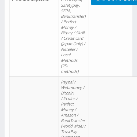
Safetypay,
SEPA,
Banktransfer)
/ Perfect
Money /
Bitpay / Skrill
/ Credit card
(Japan Only) /
Neteller /
Local
Methods
(25+
methods)
Paypal /
Webmoney /
Bitcoin,
Altcoins /
Perfect
Money /
Amazon /
BankTransfer
(world wide) /
TrustPay