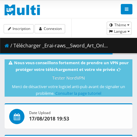
Thème
Inscription
Connexion
Langue
/ Télécharger _Erai-raws__Sword_Art_Online_-_Extra_Edition__720p__Multiple_Subtitle_.mkv.002 ( 897.06 MB )
Nous vous conseillons fortement de prendre un VPN pour
protéger votre téléchargement et votre vie privée
Tester NordVPN
Merci de désactiver votre logiciel anti-pub avant de signaler un
problème.
Consulter la page tutoriel
Date Upload
17/08/2018 19:53