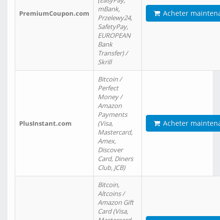
(EasyPay,
mBank,
Acheter mainten
PremiumCoupon.com
Przelewy24,
SafetyPay,
EUROPEAN
Bank
Transfer) /
Skrill
Bitcoin /
Perfect
Money /
Amazon
Payments
Acheter mainten
PlusInstant.com
(Visa,
Mastercard,
Amex,
Discover
Card, Diners
Club, JCB)
Bitcoin,
Altcoins /
Amazon Gift
Card (Visa,