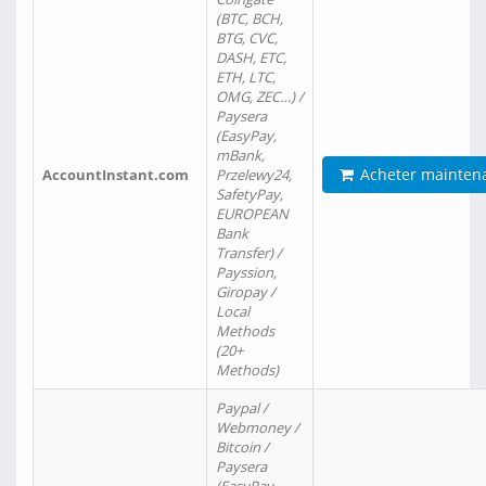
(BTC, BCH,
BTG, CVC,
DASH, ETC,
ETH, LTC,
OMG, ZEC…) /
Paysera
(EasyPay,
mBank,
Acheter mainten
AccountInstant.com
Przelewy24,
SafetyPay,
EUROPEAN
Bank
Transfer) /
Payssion,
Giropay /
Local
Methods
(20+
Methods)
Paypal /
Webmoney /
Bitcoin /
Paysera