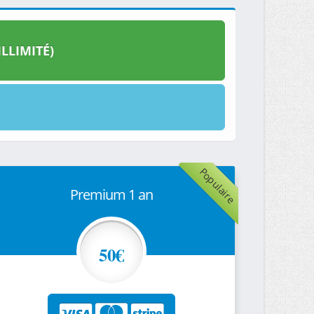
LLIMITÉ)
Populaire
Premium 1 an
50€