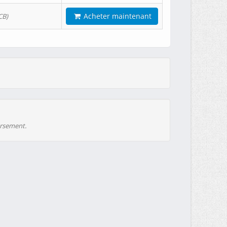
Acheter maintenant
CB)
ursement.