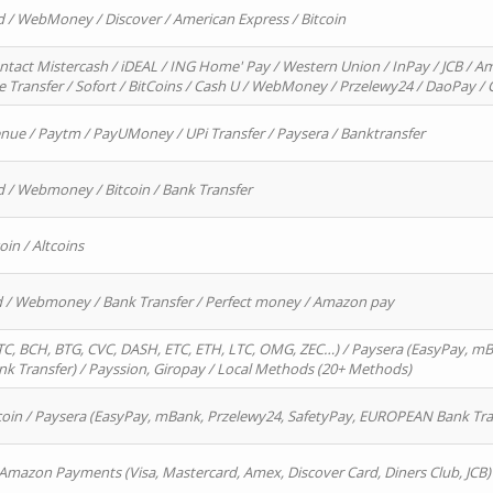
d / WebMoney / Discover / American Express / Bitcoin
ntact Mistercash / iDEAL / ING Home' Pay / Western Union / InPay / JCB / Am
re Transfer / Sofort / BitCoins / Cash U / WebMoney / Przelewy24 / DaoPay 
enue / Paytm / PayUMoney / UPi Transfer / Paysera / Banktransfer
d / Webmoney / Bitcoin / Bank Transfer
oin / Altcoins
rd / Webmoney / Bank Transfer / Perfect money / Amazon pay
, BCH, BTG, CVC, DASH, ETC, ETH, LTC, OMG, ZEC…) / Paysera (EasyPay, mB
 Transfer) / Payssion, Giropay / Local Methods (20+ Methods)
oin / Paysera (EasyPay, mBank, Przelewy24, SafetyPay, EUROPEAN Bank Transf
 Amazon Payments (Visa, Mastercard, Amex, Discover Card, Diners Club, JCB)