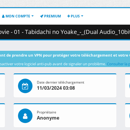
MON COMPTE
PREMIUM
PLUS
abidachi no Yoake_-_(Dual Audio_10bit_BD1080p_x265).mkv.004 (
nt de prendre un VPN pour protéger votre téléchargement et votre 
sactiver votre logiciel anti-pub avant de signaler un problème.
Consulter la 
Date dernier téléchargement
11/03/2024 03:08
Propriétaire
Anonyme