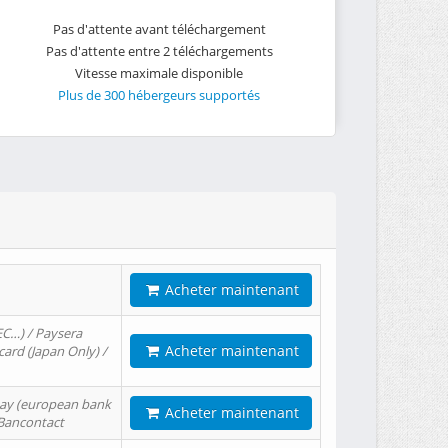
Pas d'attente avant téléchargement
Pas d'attente entre 2 téléchargements
Vitesse maximale disponible
Plus de 300 hébergeurs supportés
Acheter maintenant
EC…) / Paysera
Acheter maintenant
card (Japan Only) /
tPay (european bank
Acheter maintenant
/ Bancontact