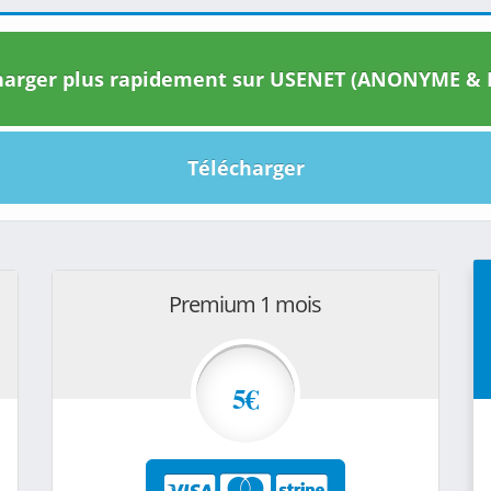
arger plus rapidement sur USENET (ANONYME & I
Télécharger
Premium 1 mois
5€