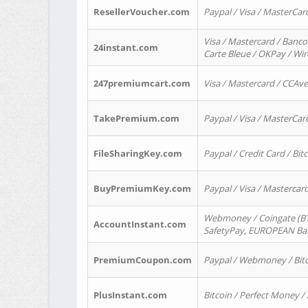
ResellerVoucher.com
Paypal / Visa / MasterCar
Visa / Mastercard / Banco
24instant.com
Carte Bleue / OKPay / Wi
247premiumcart.com
Visa / Mastercard / CCAv
TakePremium.com
Paypal / Visa / MasterCar
FileSharingKey.com
Paypal / Credit Card / Bitc
BuyPremiumKey.com
Paypal / Visa / Masterca
Webmoney / Coingate (BTC
AccountInstant.com
SafetyPay, EUROPEAN Bank
PremiumCoupon.com
Paypal / Webmoney / Bitc
PlusInstant.com
Bitcoin / Perfect Money /