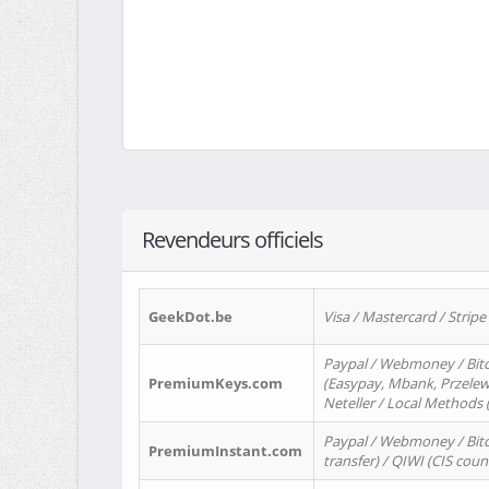
Revendeurs officiels
GeekDot.be
Visa / Mastercard / Stripe
Paypal / Webmoney / Bitc
PremiumKeys.com
(Easypay, Mbank, Przelewy2
Neteller / Local Methods
Paypal / Webmoney / Bitc
PremiumInstant.com
transfer) / QIWI (CIS coun