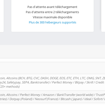
Pas d'attente avant téléchargement
Pas d'attente entre 2 téléchargements
Vitesse maximale disponible
Plus de 300 hébergeurs supportés
oin, Altcoins (BCH, BTG, CVC, DASH, DOGE, EOS, ETC, ETH, LTC, OMG, SNT, Z
4, Safetypay, SEPA, Banktransfer) / Perfect Money / Bitpay / Skrill / Credit 
 (25+ methods)
oin, Altcoins / Perfect Money / Amazon / BankTransfer (world wide) / Trus
tries) / Dotpay (Poland) / Neosurf (France) / Bitcash ( Japan) / Ideal / Sofort