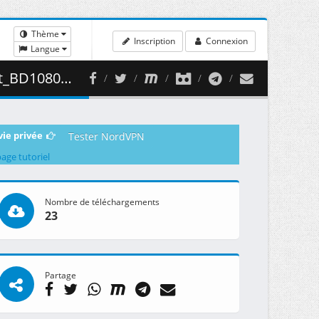
Thème
Inscription
Connexion
Langue
 464.24 MB )
vie privée
Tester NordVPN
page tutoriel
Nombre de téléchargements
23
Partage