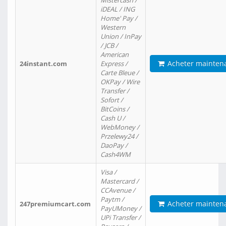
Mistercash /
iDEAL / ING
Home' Pay /
Western
Union / InPay
/ JCB /
American
Acheter mainten
24instant.com
Express /
Carte Bleue /
OKPay / Wire
Transfer /
Sofort /
BitCoins /
Cash U /
WebMoney /
Przelewy24 /
DaoPay /
Cash4WM
Visa /
Mastercard /
CCAvenue /
Paytm /
Acheter mainten
247premiumcart.com
PayUMoney /
UPi Transfer /