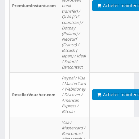
(european
Acheter mainten
PremiumInstant.com
bank
transfer) /
QIWI (CIS
countries) /
Dotpay
(Poland) /
Neosurf
(France) /
Bitcash (
Japan) / Ideal
/ Sofort/
Bancontact
Paypal / Visa
/ MasterCard
/ WebMoney
Acheter mainten
ResellerVoucher.com
/ Discover /
American
Express /
Bitcoin
Visa /
Mastercard /
Bancontact