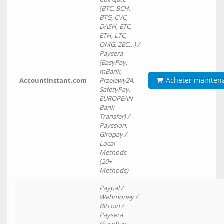
(BTC, BCH,
BTG, CVC,
DASH, ETC,
ETH, LTC,
OMG, ZEC…) /
Paysera
(EasyPay,
mBank,
Acheter mainten
AccountInstant.com
Przelewy24,
SafetyPay,
EUROPEAN
Bank
Transfer) /
Payssion,
Giropay /
Local
Methods
(20+
Methods)
Paypal /
Webmoney /
Bitcoin /
Paysera