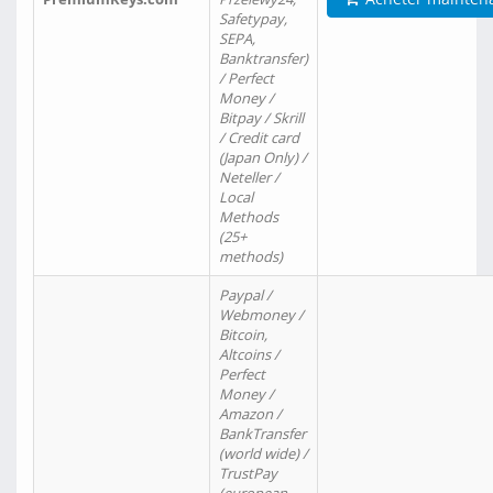
Safetypay,
SEPA,
Banktransfer)
/ Perfect
Money /
Bitpay / Skrill
/ Credit card
(Japan Only) /
Neteller /
Local
Methods
(25+
methods)
Paypal /
Webmoney /
Bitcoin,
Altcoins /
Perfect
Money /
Amazon /
BankTransfer
(world wide) /
TrustPay