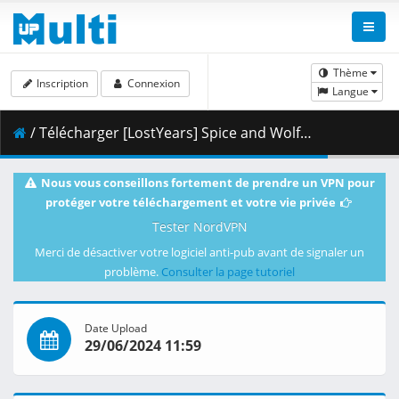
Thème
Inscription
Connexion
Langue
/ Télécharger [LostYears] Spice and Wolf - Merchant Meets the Wise Wolf - S01E08 (WEB 1080p x265 10-bit AAC E-AC-3) [5453C842].mkv.002 ( 411.16 MB )
Nous vous conseillons fortement de prendre un VPN pour
protéger votre téléchargement et votre vie privée
Tester NordVPN
Merci de désactiver votre logiciel anti-pub avant de signaler un
problème.
Consulter la page tutoriel
Date Upload
29/06/2024 11:59