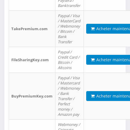
Paysera /
Banktransfer
Paypal / Visa
/ MasterCard
/ Webmoney
Acheter mainten
TakePremium.com
/ Bitcoin /
Bank
Transfer
Paypal /
Credit Card /
Acheter mainten
FileSharingKey.com
Bitcoin /
Altcoins
Paypal / Visa
/ Mastercard
/ Webmoney
/ Bank
Acheter mainten
BuyPremiumKey.com
Transfer /
Perfect
money /
Amazon pay
Webmoney /
Coingate