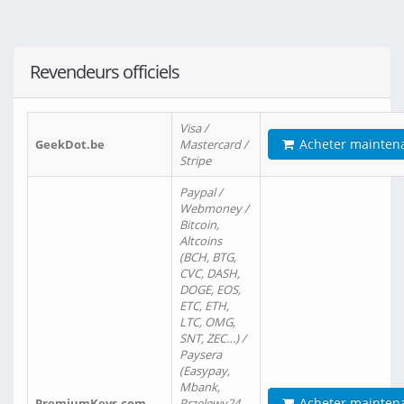
Revendeurs officiels
Visa /
Acheter mainten
GeekDot.be
Mastercard /
Stripe
Paypal /
Webmoney /
Bitcoin,
Altcoins
(BCH, BTG,
CVC, DASH,
DOGE, EOS,
ETC, ETH,
LTC, OMG,
SNT, ZEC…) /
Paysera
(Easypay,
Mbank,
Acheter mainten
PremiumKeys.com
Przelewy24,