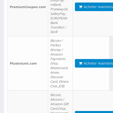
(EasyPay,
mBank,
Acheter mainten
PremiumCoupon.com
Przelewy24,
SafetyPay,
EUROPEAN
Bank
Transfer) /
Skrill
Bitcoin /
Perfect
Money /
Amazon
Payments
Acheter mainten
PlusInstant.com
(Visa,
Mastercard,
Amex,
Discover
Card, Diners
Club, JCB)
Bitcoin,
Altcoins /
Amazon Gift
Card (Visa,