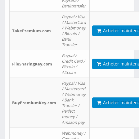
Paysera /
Banktransfer
Paypal / Visa
/ MasterCard
/ Webmoney
Acheter mainten
TakePremium.com
/ Bitcoin /
Bank
Transfer
Paypal /
Credit Card /
Acheter mainten
FileSharingKey.com
Bitcoin /
Altcoins
Paypal / Visa
/ Mastercard
/ Webmoney
/ Bank
Acheter mainten
BuyPremiumKey.com
Transfer /
Perfect
money /
Amazon pay
Webmoney /
Coingate