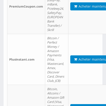
(EasyPay,
mBank,
Acheter mainten
PremiumCoupon.com
Przelewy24,
SafetyPay,
EUROPEAN
Bank
Transfer) /
Skrill
Bitcoin /
Perfect
Money /
Amazon
Payments
Acheter mainten
PlusInstant.com
(Visa,
Mastercard,
Amex,
Discover
Card, Diners
Club, JCB)
Bitcoin,
Altcoins /
Amazon Gift
Card (Visa,