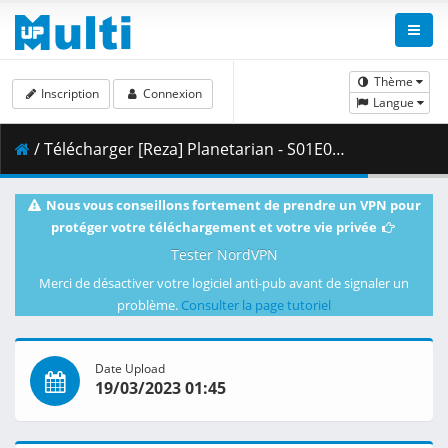
Thème
Inscription
Connexion
Langue
/ Télécharger [Reza] Planetarian - S01E01.mkv.005 ( 420.87 MB )
Nous vous conseillons fortement de prendre un VPN pour
protéger votre téléchargement et votre vie privée
Tester NordVPN
Merci de désactiver votre logiciel anti-pub avant de signaler un
problème.
Consulter la page tutoriel
Date Upload
19/03/2023 01:45