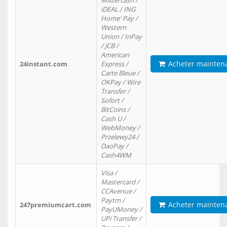
Mistercash /
iDEAL / ING
Home' Pay /
Western
Union / InPay
/ JCB /
American
Acheter mainten
24instant.com
Express /
Carte Bleue /
OKPay / Wire
Transfer /
Sofort /
BitCoins /
Cash U /
WebMoney /
Przelewy24 /
DaoPay /
Cash4WM
Visa /
Mastercard /
CCAvenue /
Paytm /
Acheter mainten
247premiumcart.com
PayUMoney /
UPi Transfer /