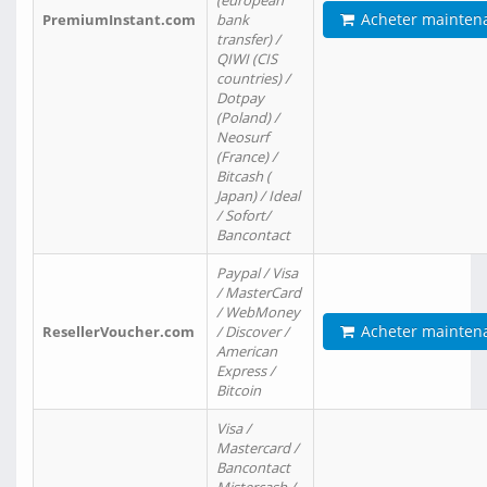
(european
Acheter mainten
PremiumInstant.com
bank
transfer) /
QIWI (CIS
countries) /
Dotpay
(Poland) /
Neosurf
(France) /
Bitcash (
Japan) / Ideal
/ Sofort/
Bancontact
Paypal / Visa
/ MasterCard
/ WebMoney
Acheter mainten
ResellerVoucher.com
/ Discover /
American
Express /
Bitcoin
Visa /
Mastercard /
Bancontact