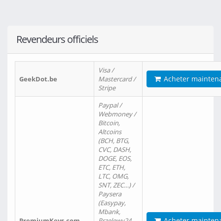
Revendeurs officiels
Visa /
Acheter mainten
GeekDot.be
Mastercard /
Stripe
Paypal /
Webmoney /
Bitcoin,
Altcoins
(BCH, BTG,
CVC, DASH,
DOGE, EOS,
ETC, ETH,
LTC, OMG,
SNT, ZEC…) /
Paysera
(Easypay,
Mbank,
Acheter mainten
PremiumKeys.com
Przelewy24,