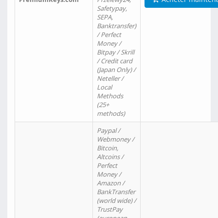
Safetypay,
SEPA,
Banktransfer)
/ Perfect
Money /
Bitpay / Skrill
/ Credit card
(Japan Only) /
Neteller /
Local
Methods
(25+
methods)
Paypal /
Webmoney /
Bitcoin,
Altcoins /
Perfect
Money /
Amazon /
BankTransfer
(world wide) /
TrustPay