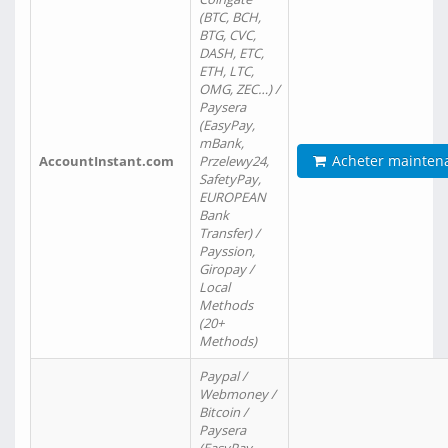
(BTC, BCH,
BTG, CVC,
DASH, ETC,
ETH, LTC,
OMG, ZEC…) /
Paysera
(EasyPay,
mBank,
Acheter mainten
AccountInstant.com
Przelewy24,
SafetyPay,
EUROPEAN
Bank
Transfer) /
Payssion,
Giropay /
Local
Methods
(20+
Methods)
Paypal /
Webmoney /
Bitcoin /
Paysera