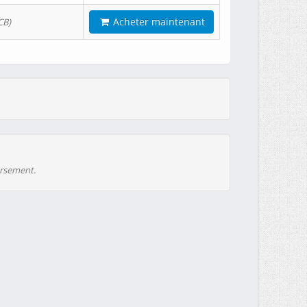
Acheter maintenant
CB)
ursement.