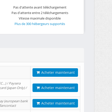
Pas d'attente avant téléchargement
Pas d'attente entre 2 téléchargements
Vitesse maximale disponible
Plus de 300 hébergeurs supportés
Acheter maintenant
EC…) / Paysera
Acheter maintenant
card (Japan Only) /
tPay (european bank
Acheter maintenant
/ Bancontact