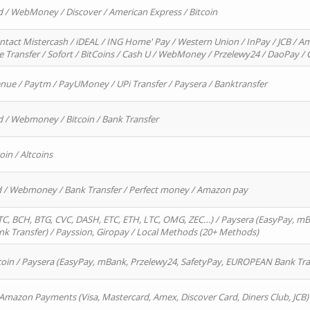
d / WebMoney / Discover / American Express / Bitcoin
ntact Mistercash / iDEAL / ING Home' Pay / Western Union / InPay / JCB / Am
re Transfer / Sofort / BitCoins / Cash U / WebMoney / Przelewy24 / DaoPay 
enue / Paytm / PayUMoney / UPi Transfer / Paysera / Banktransfer
d / Webmoney / Bitcoin / Bank Transfer
oin / Altcoins
rd / Webmoney / Bank Transfer / Perfect money / Amazon pay
, BCH, BTG, CVC, DASH, ETC, ETH, LTC, OMG, ZEC…) / Paysera (EasyPay, mB
 Transfer) / Payssion, Giropay / Local Methods (20+ Methods)
oin / Paysera (EasyPay, mBank, Przelewy24, SafetyPay, EUROPEAN Bank Transf
 Amazon Payments (Visa, Mastercard, Amex, Discover Card, Diners Club, JCB)