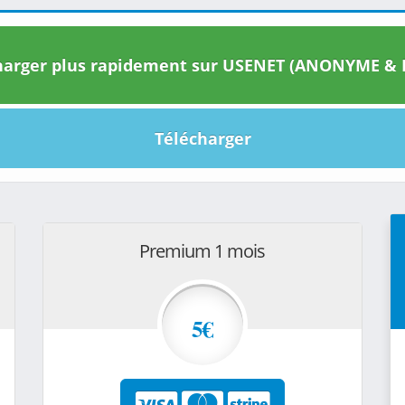
arger plus rapidement sur USENET (ANONYME & I
Télécharger
Premium 1 mois
5€