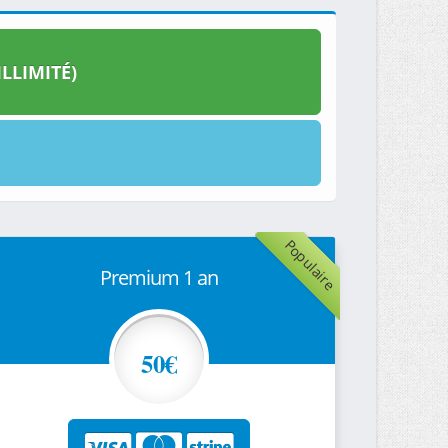
LLIMITÉ)
Populaire
Premium 1 an
50€