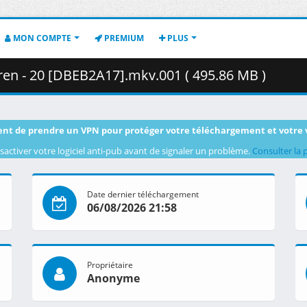
MON COMPTE
PREMIUM
PLUS
eren - 20 [DBEB2A17].mkv.001 ( 495.86 MB )
nt de prendre un VPN pour protéger votre téléchargement et votre 
sactiver votre logiciel anti-pub avant de signaler un problème.
Consulter la 
Date dernier téléchargement
06/08/2026 21:58
Propriétaire
Anonyme