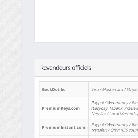
Revendeurs officiels
GeekDot.be
Visa / Mastercard / Stripe
Paypal / Webmoney / Bitc
PremiumKeys.com
(Easypay, Mbank, Przelewy2
Neteller / Local Methods
Paypal / Webmoney / Bitc
PremiumInstant.com
transfer) / QIWI (CIS coun