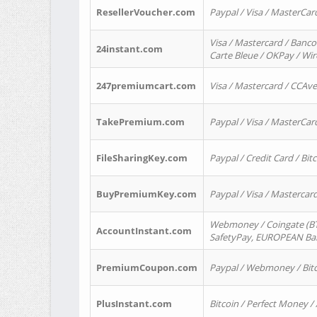
ResellerVoucher.com
Paypal / Visa / MasterCar
Visa / Mastercard / Banco
24instant.com
Carte Bleue / OKPay / Wi
247premiumcart.com
Visa / Mastercard / CCAv
TakePremium.com
Paypal / Visa / MasterCar
FileSharingKey.com
Paypal / Credit Card / Bitc
BuyPremiumKey.com
Paypal / Visa / Masterca
Webmoney / Coingate (BTC
AccountInstant.com
SafetyPay, EUROPEAN Bank
PremiumCoupon.com
Paypal / Webmoney / Bitc
PlusInstant.com
Bitcoin / Perfect Money /