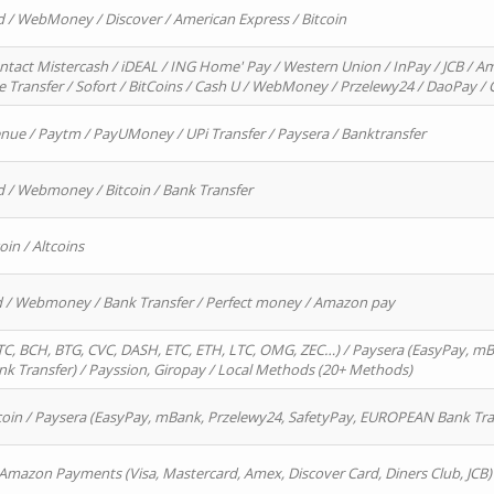
d / WebMoney / Discover / American Express / Bitcoin
ntact Mistercash / iDEAL / ING Home' Pay / Western Union / InPay / JCB / Am
re Transfer / Sofort / BitCoins / Cash U / WebMoney / Przelewy24 / DaoPay 
enue / Paytm / PayUMoney / UPi Transfer / Paysera / Banktransfer
d / Webmoney / Bitcoin / Bank Transfer
oin / Altcoins
rd / Webmoney / Bank Transfer / Perfect money / Amazon pay
, BCH, BTG, CVC, DASH, ETC, ETH, LTC, OMG, ZEC…) / Paysera (EasyPay, mB
 Transfer) / Payssion, Giropay / Local Methods (20+ Methods)
oin / Paysera (EasyPay, mBank, Przelewy24, SafetyPay, EUROPEAN Bank Transf
 Amazon Payments (Visa, Mastercard, Amex, Discover Card, Diners Club, JCB)