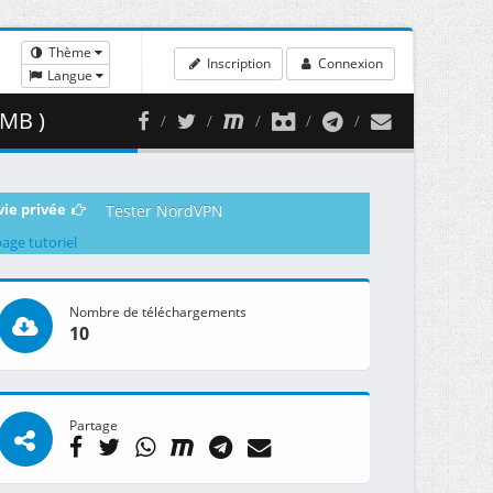
Thème
Inscription
Connexion
Langue
 MB )
vie privée
Tester NordVPN
page tutoriel
Nombre de téléchargements
10
Partage