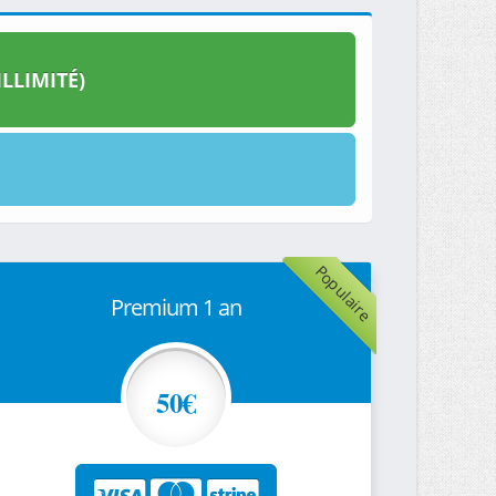
LLIMITÉ)
Populaire
Premium 1 an
50€