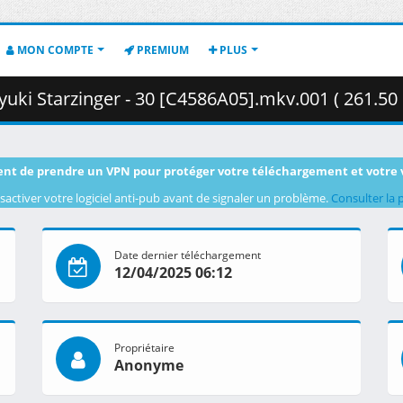
MON COMPTE
PREMIUM
PLUS
yuki Starzinger - 30 [C4586A05].mkv.001 ( 261.50
nt de prendre un VPN pour protéger votre téléchargement et votre 
sactiver votre logiciel anti-pub avant de signaler un problème.
Consulter la 
Date dernier téléchargement
12/04/2025 06:12
Propriétaire
Anonyme