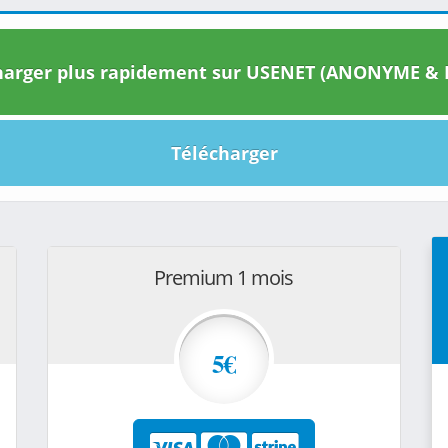
arger plus rapidement sur USENET (ANONYME & I
Télécharger
Premium 1 mois
5€