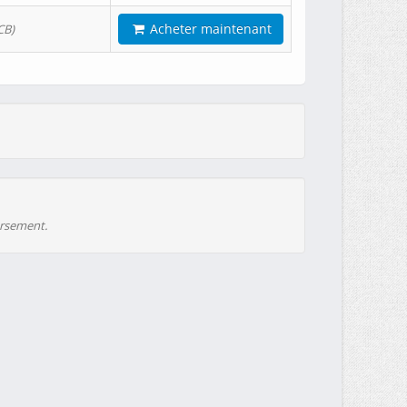
Acheter maintenant
CB)
ursement.