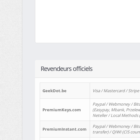
Revendeurs officiels
GeekDot.be
Visa / Mastercard / Stripe
Paypal / Webmoney / Bitc
PremiumKeys.com
(Easypay, Mbank, Przelewy2
Neteller / Local Methods
Paypal / Webmoney / Bitc
PremiumInstant.com
transfer) / QIWI (CIS coun