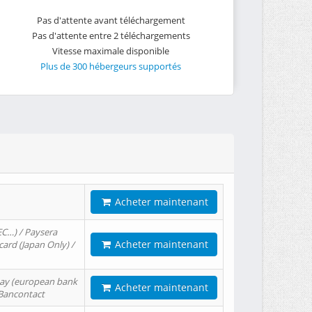
Pas d'attente avant téléchargement
Pas d'attente entre 2 téléchargements
Vitesse maximale disponible
Plus de 300 hébergeurs supportés
Acheter maintenant
EC…) / Paysera
Acheter maintenant
card (Japan Only) /
tPay (european bank
Acheter maintenant
/ Bancontact