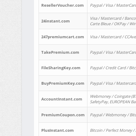
ResellerVoucher.com
Paypal / Visa / MasterCar
Visa / Mastercard / Banco
24instant.com
Carte Bleue / OKPay / Wi
247premiumcart.com
Visa / Mastercard / CCAv
TakePremium.com
Paypal / Visa / MasterCar
FileSharingKey.com
Paypal / Credit Card / Bitc
BuyPremiumKey.com
Paypal / Visa / Masterca
Webmoney / Coingate (BTC
AccountInstant.com
SafetyPay, EUROPEAN Bank
PremiumCoupon.com
Paypal / Webmoney / Bitc
PlusInstant.com
Bitcoin / Perfect Money /