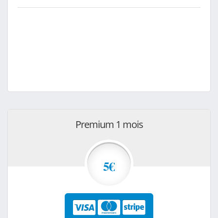
Premium 1 mois
5€