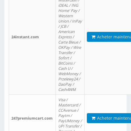
Mistercash /
iDEAL / ING
Home' Pay /
Western
Union / InPay
/ JCB /
American
Acheter mainten
24instant.com
Express /
Carte Bleue /
OKPay / Wire
Transfer /
Sofort /
BitCoins /
Cash U /
WebMoney /
Przelewy24 /
DaoPay /
Cash4WM
Visa /
Mastercard /
CCAvenue /
Paytm /
Acheter mainten
247premiumcart.com
PayUMoney /
UPi Transfer /