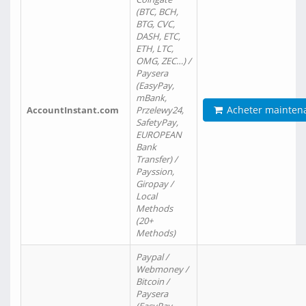
(BTC, BCH,
BTG, CVC,
DASH, ETC,
ETH, LTC,
OMG, ZEC…) /
Paysera
(EasyPay,
mBank,
Acheter mainten
AccountInstant.com
Przelewy24,
SafetyPay,
EUROPEAN
Bank
Transfer) /
Payssion,
Giropay /
Local
Methods
(20+
Methods)
Paypal /
Webmoney /
Bitcoin /
Paysera