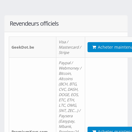
Revendeurs officiels
Visa /
Acheter mainten
GeekDot.be
Mastercard /
Stripe
Paypal /
Webmoney /
Bitcoin,
Altcoins
(BCH, BTG,
CVC, DASH,
DOGE, EOS,
ETC, ETH,
LTC, OMG,
SNT, ZEC…) /
Paysera
(Easypay,
Mbank,
Acheter mainten
PremiumKeys.com
Przelewy24,