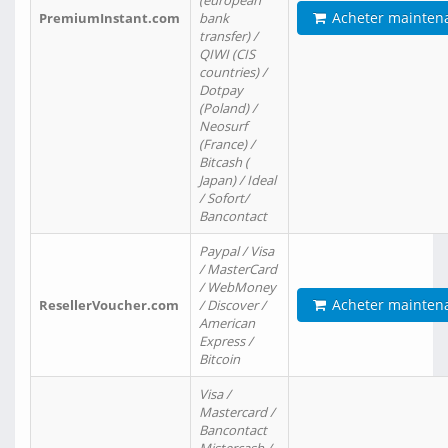
(european
Acheter mainten
PremiumInstant.com
bank
transfer) /
QIWI (CIS
countries) /
Dotpay
(Poland) /
Neosurf
(France) /
Bitcash (
Japan) / Ideal
/ Sofort/
Bancontact
Paypal / Visa
/ MasterCard
/ WebMoney
Acheter mainten
ResellerVoucher.com
/ Discover /
American
Express /
Bitcoin
Visa /
Mastercard /
Bancontact