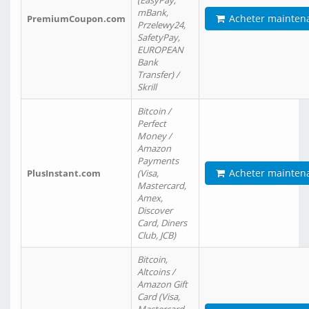
(EasyPay,
mBank,
Acheter mainten
PremiumCoupon.com
Przelewy24,
SafetyPay,
EUROPEAN
Bank
Transfer) /
Skrill
Bitcoin /
Perfect
Money /
Amazon
Payments
Acheter mainten
PlusInstant.com
(Visa,
Mastercard,
Amex,
Discover
Card, Diners
Club, JCB)
Bitcoin,
Altcoins /
Amazon Gift
Card (Visa,