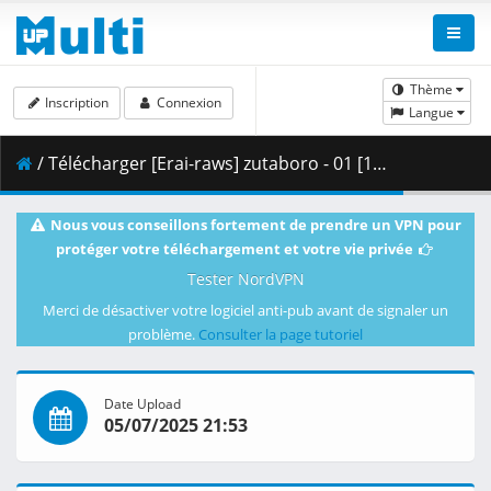
Thème
Inscription
Connexion
Langue
/ Télécharger [Erai-raws] zutaboro - 01 [1080p CR WEB-DL AVC EAC3][MultiSub][B4544289].mkv.003 ( 480.35 MB )
Nous vous conseillons fortement de prendre un VPN pour
protéger votre téléchargement et votre vie privée
Tester NordVPN
Merci de désactiver votre logiciel anti-pub avant de signaler un
problème.
Consulter la page tutoriel
Date Upload
05/07/2025 21:53