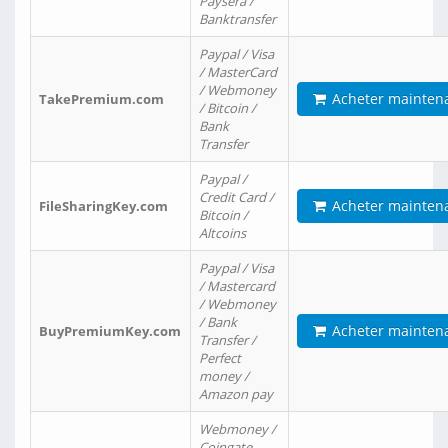
Paysera /
Banktransfer
Paypal / Visa
/ MasterCard
/ Webmoney
Acheter mainten
TakePremium.com
/ Bitcoin /
Bank
Transfer
Paypal /
Credit Card /
Acheter mainten
FileSharingKey.com
Bitcoin /
Altcoins
Paypal / Visa
/ Mastercard
/ Webmoney
/ Bank
Acheter mainten
BuyPremiumKey.com
Transfer /
Perfect
money /
Amazon pay
Webmoney /
Coingate