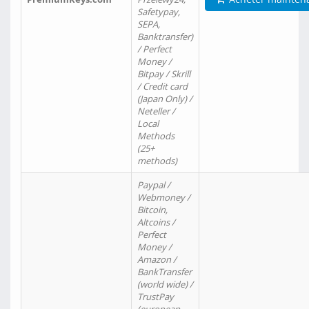
Safetypay,
SEPA,
Banktransfer)
/ Perfect
Money /
Bitpay / Skrill
/ Credit card
(Japan Only) /
Neteller /
Local
Methods
(25+
methods)
Paypal /
Webmoney /
Bitcoin,
Altcoins /
Perfect
Money /
Amazon /
BankTransfer
(world wide) /
TrustPay