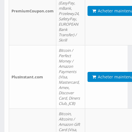
(EasyPay,
mBank,
Acheter mainten
PremiumCoupon.com
Przelewy24,
SafetyPay,
EUROPEAN
Bank
Transfer) /
Skrill
Bitcoin /
Perfect
Money /
Amazon
Payments
Acheter mainten
PlusInstant.com
(Visa,
Mastercard,
Amex,
Discover
Card, Diners
Club, JCB)
Bitcoin,
Altcoins /
Amazon Gift
Card (Visa,