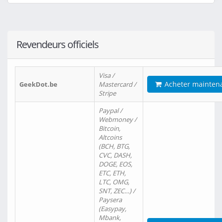
Revendeurs officiels
Visa /
Acheter mainten
GeekDot.be
Mastercard /
Stripe
Paypal /
Webmoney /
Bitcoin,
Altcoins
(BCH, BTG,
CVC, DASH,
DOGE, EOS,
ETC, ETH,
LTC, OMG,
SNT, ZEC…) /
Paysera
(Easypay,
Mbank,