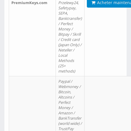
Acheter mainten
PremiumKeys.com
Przelewy24,
Safetypay,
SEPA,
Banktransfer)
/ Perfect
Money /
Bitpay / Skrill
/ Credit card
(Japan Only) /
Neteller /
Local
Methods
(25+
methods)
Paypal /
Webmoney /
Bitcoin,
Altcoins /
Perfect
Money /
Amazon /
BankTransfer
(world wide) /
TrustPay