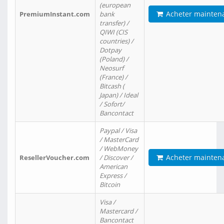
(european
Acheter mainten
PremiumInstant.com
bank
transfer) /
QIWI (CIS
countries) /
Dotpay
(Poland) /
Neosurf
(France) /
Bitcash (
Japan) / Ideal
/ Sofort/
Bancontact
Paypal / Visa
/ MasterCard
/ WebMoney
Acheter mainten
ResellerVoucher.com
/ Discover /
American
Express /
Bitcoin
Visa /
Mastercard /
Bancontact