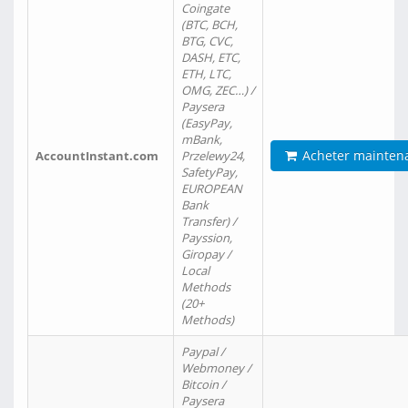
Coingate
(BTC, BCH,
BTG, CVC,
DASH, ETC,
ETH, LTC,
OMG, ZEC…) /
Paysera
(EasyPay,
mBank,
Acheter mainten
AccountInstant.com
Przelewy24,
SafetyPay,
EUROPEAN
Bank
Transfer) /
Payssion,
Giropay /
Local
Methods
(20+
Methods)
Paypal /
Webmoney /
Bitcoin /
Paysera