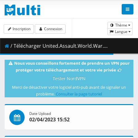
Thème
Inscription
Connexion
Langue
/ Télécharger United.Assault.World.War.2.Early.Access.zip ( 5.13 GB )
Nous vous conseillons fortement de prendre un VPN pour
protéger votre téléchargement et votre vie privée
Tester NordVPN
Merci de désactiver votre logiciel anti-pub avant de signaler un
problème.
Consulter la page tutoriel
Date Upload
02/04/2023 15:52