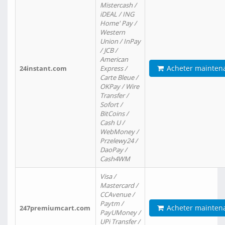
Mistercash /
iDEAL / ING
Home' Pay /
Western
Union / InPay
/ JCB /
American
Acheter mainten
24instant.com
Express /
Carte Bleue /
OKPay / Wire
Transfer /
Sofort /
BitCoins /
Cash U /
WebMoney /
Przelewy24 /
DaoPay /
Cash4WM
Visa /
Mastercard /
CCAvenue /
Paytm /
Acheter mainten
247premiumcart.com
PayUMoney /
UPi Transfer /