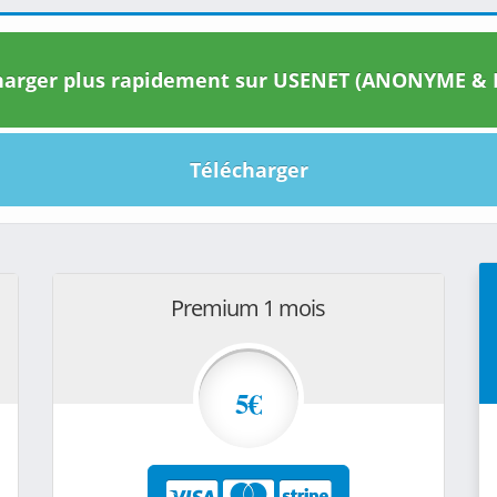
arger plus rapidement sur USENET (ANONYME & I
Télécharger
Premium 1 mois
5€