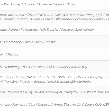
d / WebMoney / Discover / American Express / Bitcoin
ntact Mistercash / iDEAL / ING Home' Pay / Western Union / InPay / JCB / Am
re Transfer / Sofort / BitCoins / Cash U / WebMoney / Przelewy24 / DaoPay 
enue / Paytm / PayUMoney / UPi Transfer / Paysera / Banktransfer
d / Webmoney / Bitcoin / Bank Transfer
oin / Altcoins
rd / Webmoney / Bank Transfer / Perfect money / Amazon pay
, BCH, BTG, CVC, DASH, ETC, ETH, LTC, OMG, ZEC…) / Paysera (EasyPay, mB
 Transfer) / Payssion, Giropay / Local Methods (20+ Methods)
oin / Paysera (EasyPay, mBank, Przelewy24, SafetyPay, EUROPEAN Bank Transf
 Amazon Payments (Visa, Mastercard, Amex, Discover Card, Diners Club, JCB)