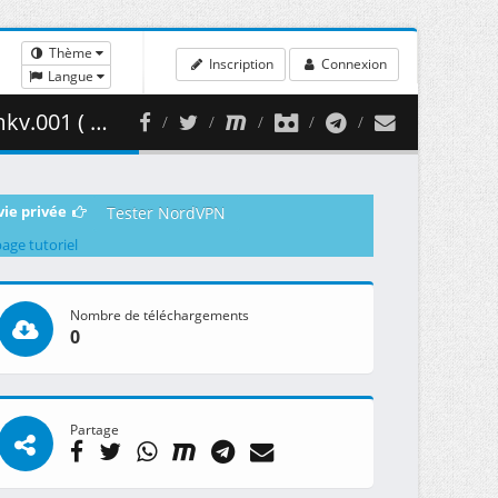
Thème
Inscription
Connexion
Langue
54.78 MB )
vie privée
Tester NordVPN
page tutoriel
Nombre de téléchargements
0
Partage