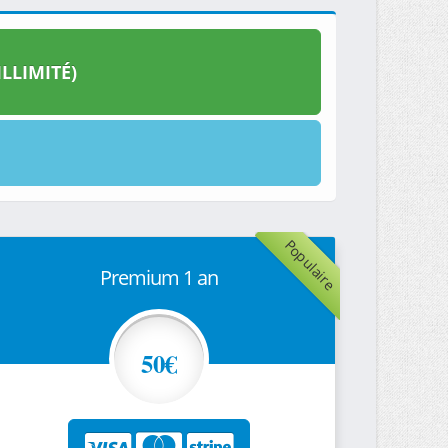
LLIMITÉ)
Populaire
Premium 1 an
50€