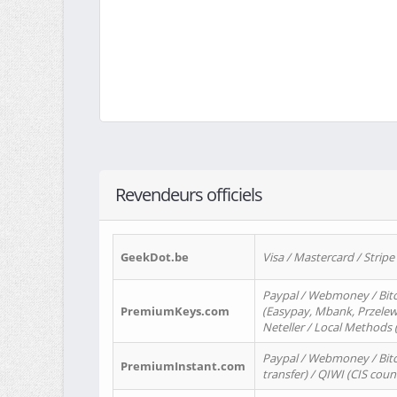
Revendeurs officiels
GeekDot.be
Visa / Mastercard / Stripe
Paypal / Webmoney / Bitc
PremiumKeys.com
(Easypay, Mbank, Przelewy2
Neteller / Local Methods
Paypal / Webmoney / Bitc
PremiumInstant.com
transfer) / QIWI (CIS coun