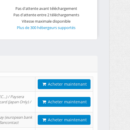
Pas d'attente avant téléchargement
Pas d'attente entre 2 téléchargements
Vitesse maximale disponible
Plus de 300 hébergeurs supportés
Acheter maintenant
EC…) / Paysera
Acheter maintenant
card (Japan Only) /
tPay (european bank
Acheter maintenant
/ Bancontact