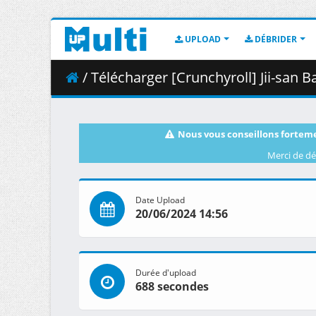
UPLOAD
DÉBRIDER
/ Télécharger [Crunchyroll] Jii-san Baa-s
Nous vous conseillons forteme
Merci de dé
Date Upload
20/06/2024 14:56
Durée d'upload
688 secondes