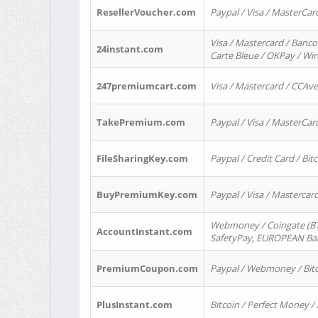
ResellerVoucher.com
Paypal / Visa / MasterCar
Visa / Mastercard / Banco
24instant.com
Carte Bleue / OKPay / Wi
247premiumcart.com
Visa / Mastercard / CCAv
TakePremium.com
Paypal / Visa / MasterCar
FileSharingKey.com
Paypal / Credit Card / Bitc
BuyPremiumKey.com
Paypal / Visa / Masterca
Webmoney / Coingate (BTC
AccountInstant.com
SafetyPay, EUROPEAN Bank
PremiumCoupon.com
Paypal / Webmoney / Bitc
PlusInstant.com
Bitcoin / Perfect Money /