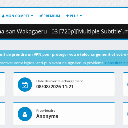
MON COMPTE
PREMIUM
PLUS
an Wakagaeru - 03 [720p][Multiple Subtitle].mkv.001 ( 3
nt de prendre un VPN pour protéger votre téléchargement et votre 
sactiver votre logiciel anti-pub avant de signaler un problème.
Consulter la 
Date dernier téléchargement
08/08/2026 11:21
Propriétaire
Anonyme