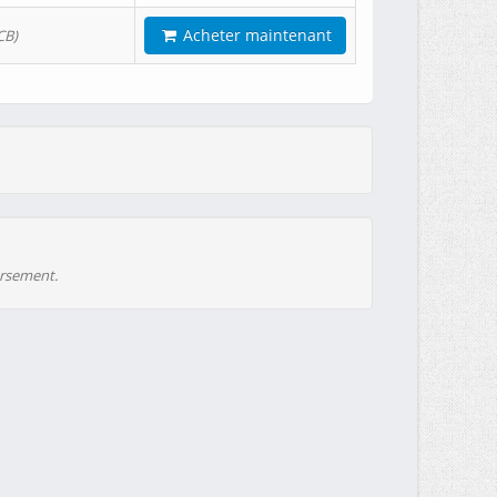
Acheter maintenant
CB)
ursement.