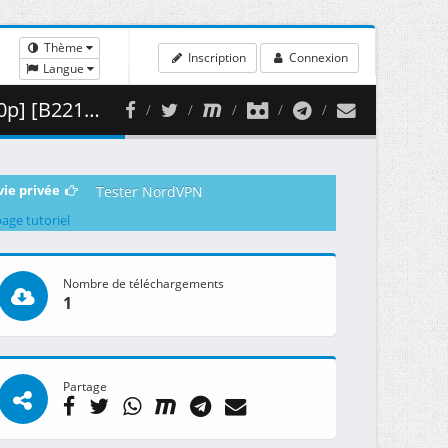
Thème
Inscription
Connexion
Langue
 438.08 MB )
vie privée
Tester NordVPN
page tutoriel
Nombre de téléchargements
1
Partage