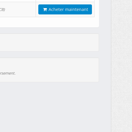
Acheter maintenant
CB)
ursement.