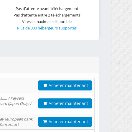
Pas d'attente avant téléchargement
Pas d'attente entre 2 téléchargements
Vitesse maximale disponible
Plus de 300 hébergeurs supportés
Acheter maintenant
EC…) / Paysera
Acheter maintenant
card (Japan Only) /
tPay (european bank
Acheter maintenant
/ Bancontact