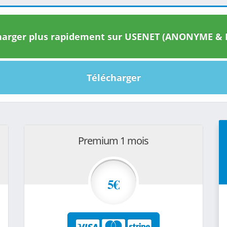
arger plus rapidement sur USENET (ANONYME & I
Télécharger
Premium 1 mois
5€