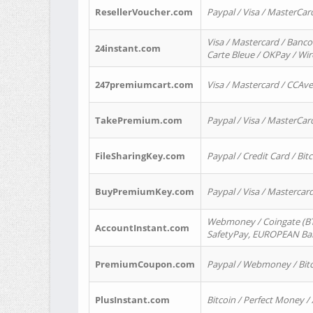
ResellerVoucher.com
Paypal / Visa / MasterCar
Visa / Mastercard / Banco
24instant.com
Carte Bleue / OKPay / Wi
247premiumcart.com
Visa / Mastercard / CCAv
TakePremium.com
Paypal / Visa / MasterCar
FileSharingKey.com
Paypal / Credit Card / Bitc
BuyPremiumKey.com
Paypal / Visa / Masterca
Webmoney / Coingate (BTC
AccountInstant.com
SafetyPay, EUROPEAN Bank
PremiumCoupon.com
Paypal / Webmoney / Bitc
PlusInstant.com
Bitcoin / Perfect Money /