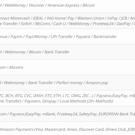
d / WebMoney / Discover / American Express / Bitcoin
ntact Mistercash / iDEAL / ING Home' Pay / Western Union / InPay / JCB / Am
re Transfer / Sofort / BitCoins / Cash U / WebMoney / Przelewy24 / DaoPay 
enue / Paytm / PayUMoney / UPi Transfer / Paysera / Banktransfer
d / Webmoney / Bitcoin / Bank Transfer
oin / Altcoins
rd / Webmoney / Bank Transfer / Perfect money / Amazon pay
, BCH, BTG, CVC, DASH, ETC, ETH, LTC, OMG, ZEC…) / Paysera (EasyPay, mB
 Transfer) / Payssion, Giropay / Local Methods (20+ Methods)
oin / Paysera (EasyPay, mBank, Przelewy24, SafetyPay, EUROPEAN Bank Transf
 Amazon Payments (Visa, Mastercard, Amex, Discover Card, Diners Club, JCB)