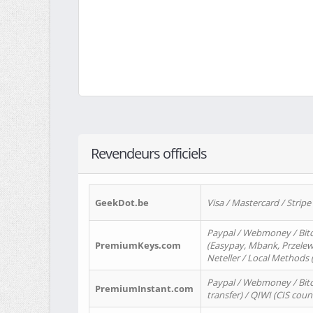
Revendeurs officiels
GeekDot.be
Visa / Mastercard / Stripe
Paypal / Webmoney / Bitc
PremiumKeys.com
(Easypay, Mbank, Przelewy2
Neteller / Local Methods
Paypal / Webmoney / Bitc
PremiumInstant.com
transfer) / QIWI (CIS coun