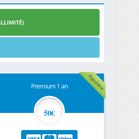
LLIMITÉ)
Populaire
Premium 1 an
50€