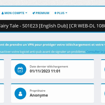
MON COMPTE
PREMIUM
PLUS
- S01E23 [English Dub] [CR WEB-DL 1080p] [B221893C].mkv.003 (
nt de prendre un VPN pour protéger votre téléchargement et votre 
sactiver votre logiciel anti-pub avant de signaler un problème.
Consulter la 
Date dernier téléchargement
01/11/2023 11:01
Propriétaire
Anonyme