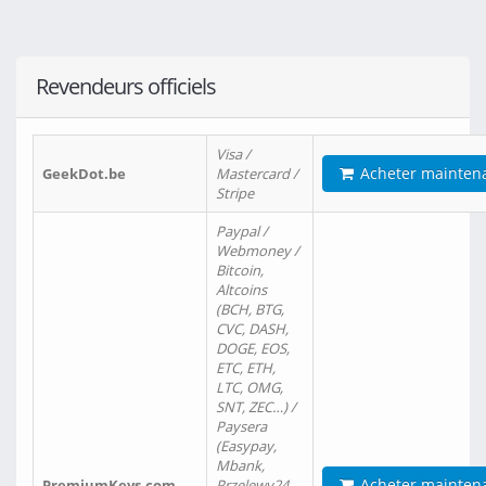
Revendeurs officiels
Visa /
Acheter mainten
GeekDot.be
Mastercard /
Stripe
Paypal /
Webmoney /
Bitcoin,
Altcoins
(BCH, BTG,
CVC, DASH,
DOGE, EOS,
ETC, ETH,
LTC, OMG,
SNT, ZEC…) /
Paysera
(Easypay,
Mbank,
Acheter mainten
PremiumKeys.com
Przelewy24,