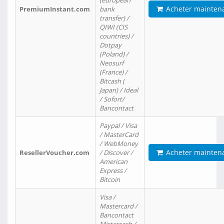
(european
Acheter mainten
PremiumInstant.com
bank
transfer) /
QIWI (CIS
countries) /
Dotpay
(Poland) /
Neosurf
(France) /
Bitcash (
Japan) / Ideal
/ Sofort/
Bancontact
Paypal / Visa
/ MasterCard
/ WebMoney
Acheter mainten
ResellerVoucher.com
/ Discover /
American
Express /
Bitcoin
Visa /
Mastercard /
Bancontact