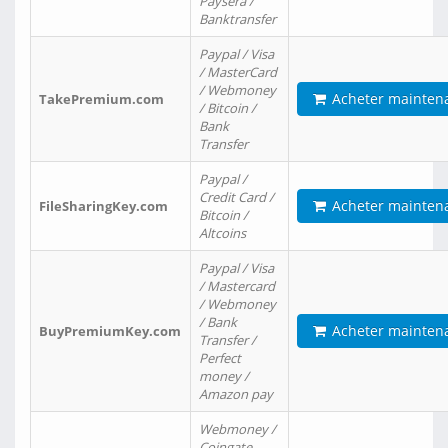
Paysera /
Banktransfer
Paypal / Visa
/ MasterCard
/ Webmoney
Acheter mainten
TakePremium.com
/ Bitcoin /
Bank
Transfer
Paypal /
Credit Card /
Acheter mainten
FileSharingKey.com
Bitcoin /
Altcoins
Paypal / Visa
/ Mastercard
/ Webmoney
/ Bank
Acheter mainten
BuyPremiumKey.com
Transfer /
Perfect
money /
Amazon pay
Webmoney /
Coingate