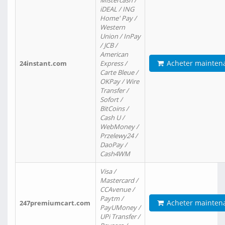
Mistercash /
iDEAL / ING
Home' Pay /
Western
Union / InPay
/ JCB /
American
Acheter mainten
24instant.com
Express /
Carte Bleue /
OKPay / Wire
Transfer /
Sofort /
BitCoins /
Cash U /
WebMoney /
Przelewy24 /
DaoPay /
Cash4WM
Visa /
Mastercard /
CCAvenue /
Paytm /
Acheter mainten
247premiumcart.com
PayUMoney /
UPi Transfer /