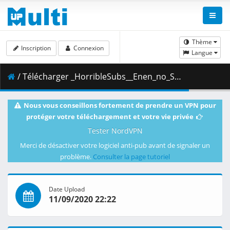
Thème
Inscription
Connexion
Langue
/ Télécharger _HorribleSubs__Enen_no_Shouboutai_S2_-_11__720p_.mkv.001 ( 360.32 MB )
Nous vous conseillons fortement de prendre un VPN pour
protéger votre téléchargement et votre vie privée
Tester NordVPN
Merci de désactiver votre logiciel anti-pub avant de signaler un
problème.
Consulter la page tutoriel
Date Upload
11/09/2020 22:22