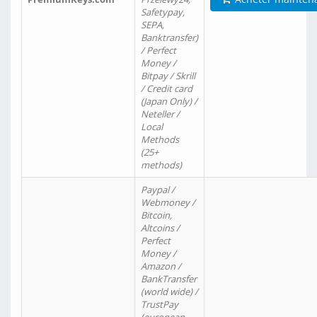
Safetypay,
SEPA,
Banktransfer)
/ Perfect
Money /
Bitpay / Skrill
/ Credit card
(Japan Only) /
Neteller /
Local
Methods
(25+
methods)
Paypal /
Webmoney /
Bitcoin,
Altcoins /
Perfect
Money /
Amazon /
BankTransfer
(world wide) /
TrustPay