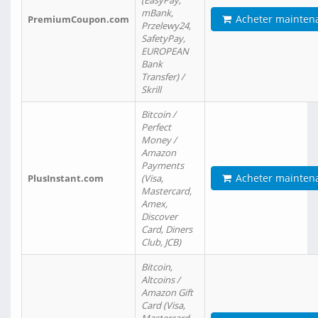
(EasyPay,
mBank,
Acheter mainten
PremiumCoupon.com
Przelewy24,
SafetyPay,
EUROPEAN
Bank
Transfer) /
Skrill
Bitcoin /
Perfect
Money /
Amazon
Payments
Acheter mainten
PlusInstant.com
(Visa,
Mastercard,
Amex,
Discover
Card, Diners
Club, JCB)
Bitcoin,
Altcoins /
Amazon Gift
Card (Visa,