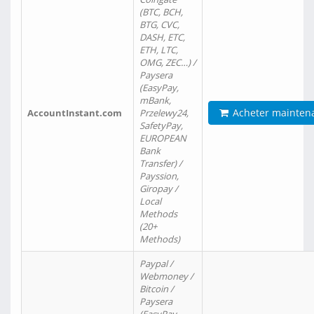
(BTC, BCH,
BTG, CVC,
DASH, ETC,
ETH, LTC,
OMG, ZEC…) /
Paysera
(EasyPay,
mBank,
Acheter mainten
AccountInstant.com
Przelewy24,
SafetyPay,
EUROPEAN
Bank
Transfer) /
Payssion,
Giropay /
Local
Methods
(20+
Methods)
Paypal /
Webmoney /
Bitcoin /
Paysera