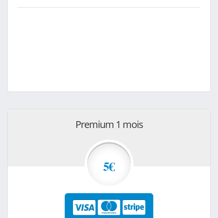
Premium 1 mois
5€