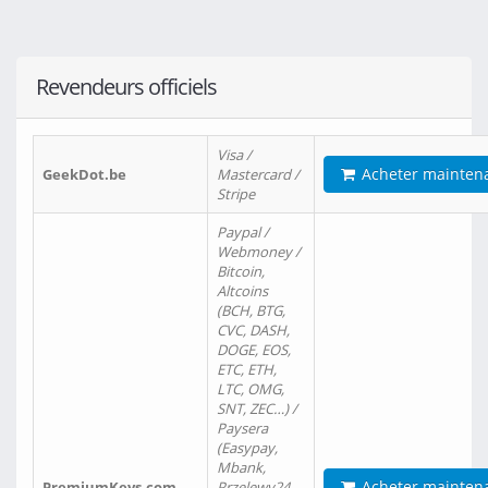
Revendeurs officiels
Visa /
Acheter mainten
GeekDot.be
Mastercard /
Stripe
Paypal /
Webmoney /
Bitcoin,
Altcoins
(BCH, BTG,
CVC, DASH,
DOGE, EOS,
ETC, ETH,
LTC, OMG,
SNT, ZEC…) /
Paysera
(Easypay,
Mbank,
Acheter mainten
PremiumKeys.com
Przelewy24,