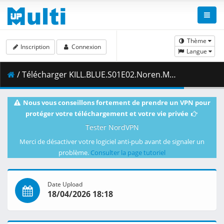
Thème
Inscription
Connexion
Langue
/ Télécharger KILL.BLUE.S01E02.Noren.Mitsuoka.1080p.NF.WEB-DL.DUAL.AAC2.0.H.264.MSubs-ToonsHub.mkv.001 ( 340.41 MB )
Nous vous conseillons fortement de prendre un VPN pour
protéger votre téléchargement et votre vie privée
Tester NordVPN
Merci de désactiver votre logiciel anti-pub avant de signaler un
problème.
Consulter la page tutoriel
Date Upload
18/04/2026 18:18