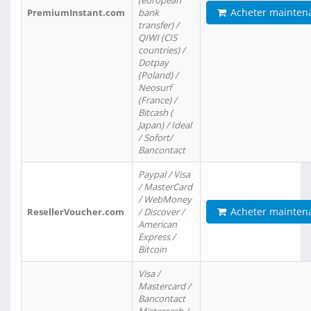
(european
Acheter mainten
PremiumInstant.com
bank
transfer) /
QIWI (CIS
countries) /
Dotpay
(Poland) /
Neosurf
(France) /
Bitcash (
Japan) / Ideal
/ Sofort/
Bancontact
Paypal / Visa
/ MasterCard
/ WebMoney
Acheter mainten
ResellerVoucher.com
/ Discover /
American
Express /
Bitcoin
Visa /
Mastercard /
Bancontact