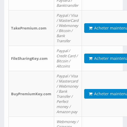
Paysera /
Banktransfer
Paypal / Visa
/ MasterCard
/ Webmoney
Acheter mainten
TakePremium.com
/ Bitcoin /
Bank
Transfer
Paypal /
Credit Card /
Acheter mainten
FileSharingKey.com
Bitcoin /
Altcoins
Paypal / Visa
/ Mastercard
/ Webmoney
/ Bank
Acheter mainten
BuyPremiumKey.com
Transfer /
Perfect
money /
Amazon pay
Webmoney /
Coingate