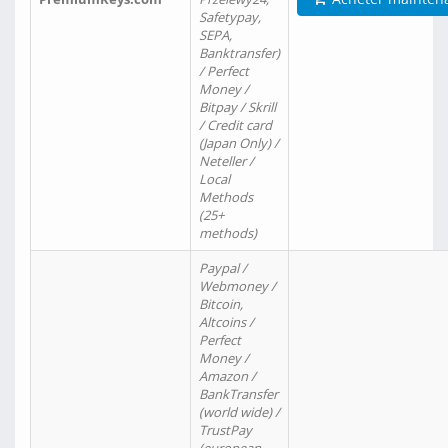
Safetypay,
SEPA,
Banktransfer)
/ Perfect
Money /
Bitpay / Skrill
/ Credit card
(Japan Only) /
Neteller /
Local
Methods
(25+
methods)
Paypal /
Webmoney /
Bitcoin,
Altcoins /
Perfect
Money /
Amazon /
BankTransfer
(world wide) /
TrustPay