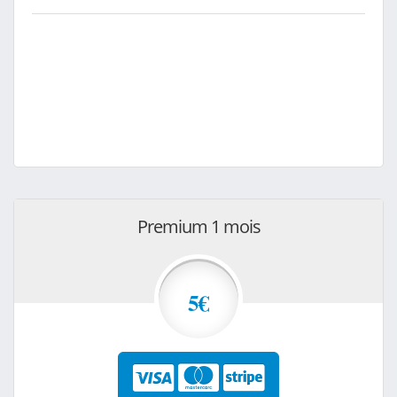
Premium 1 mois
5€