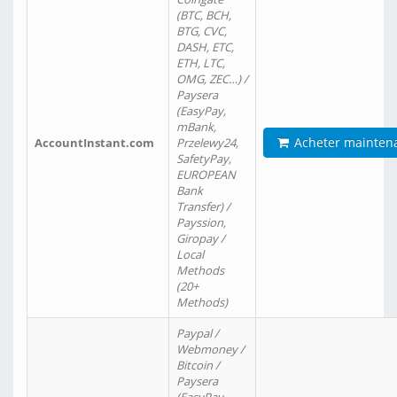
(BTC, BCH,
BTG, CVC,
DASH, ETC,
ETH, LTC,
OMG, ZEC…) /
Paysera
(EasyPay,
mBank,
Acheter mainten
AccountInstant.com
Przelewy24,
SafetyPay,
EUROPEAN
Bank
Transfer) /
Payssion,
Giropay /
Local
Methods
(20+
Methods)
Paypal /
Webmoney /
Bitcoin /
Paysera