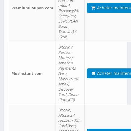
(EasyPay,
mBank,
Acheter mainten
PremiumCoupon.com
Przelewy24,
SafetyPay,
EUROPEAN
Bank
Transfer) /
Skrill
Bitcoin /
Perfect
Money /
Amazon
Payments
Acheter mainten
PlusInstant.com
(Visa,
Mastercard,
Amex,
Discover
Card, Diners
Club, JCB)
Bitcoin,
Altcoins /
Amazon Gift
Card (Visa,