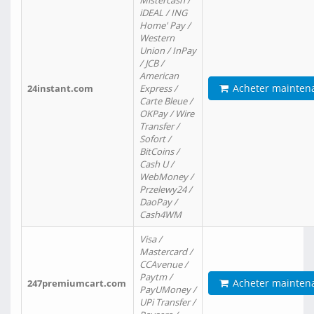
Mistercash /
iDEAL / ING
Home' Pay /
Western
Union / InPay
/ JCB /
American
Acheter mainten
24instant.com
Express /
Carte Bleue /
OKPay / Wire
Transfer /
Sofort /
BitCoins /
Cash U /
WebMoney /
Przelewy24 /
DaoPay /
Cash4WM
Visa /
Mastercard /
CCAvenue /
Paytm /
Acheter mainten
247premiumcart.com
PayUMoney /
UPi Transfer /