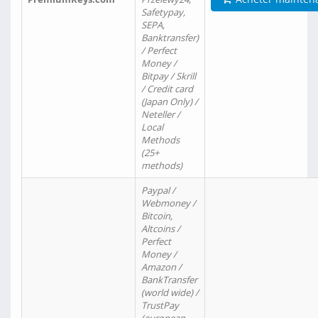
Safetypay,
SEPA,
Banktransfer)
/ Perfect
Money /
Bitpay / Skrill
/ Credit card
(Japan Only) /
Neteller /
Local
Methods
(25+
methods)
Paypal /
Webmoney /
Bitcoin,
Altcoins /
Perfect
Money /
Amazon /
BankTransfer
(world wide) /
TrustPay