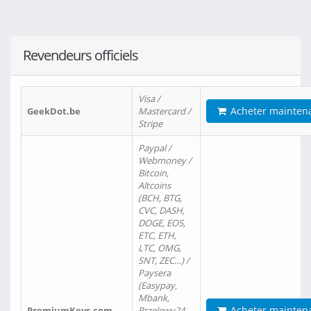
Revendeurs officiels
Visa /
Acheter mainten
GeekDot.be
Mastercard /
Stripe
Paypal /
Webmoney /
Bitcoin,
Altcoins
(BCH, BTG,
CVC, DASH,
DOGE, EOS,
ETC, ETH,
LTC, OMG,
SNT, ZEC…) /
Paysera
(Easypay,
Mbank,
Acheter mainten
PremiumKeys.com
Przelewy24,