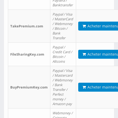
Paysera /
Banktransfer
Paypal / Visa
/ MasterCard
/ Webmoney
Acheter mainten
TakePremium.com
/ Bitcoin /
Bank
Transfer
Paypal /
Credit Card /
Acheter mainten
FileSharingKey.com
Bitcoin /
Altcoins
Paypal / Visa
/ Mastercard
/ Webmoney
/ Bank
Acheter mainten
BuyPremiumKey.com
Transfer /
Perfect
money /
Amazon pay
Webmoney /
Coingate