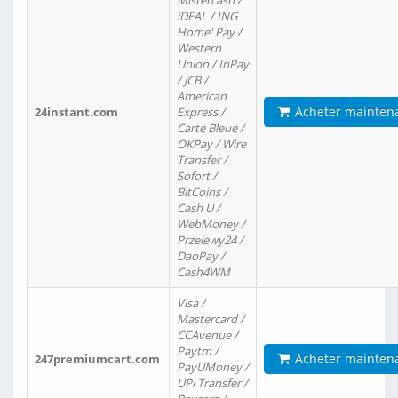
Mistercash /
iDEAL / ING
Home' Pay /
Western
Union / InPay
/ JCB /
American
Acheter mainten
24instant.com
Express /
Carte Bleue /
OKPay / Wire
Transfer /
Sofort /
BitCoins /
Cash U /
WebMoney /
Przelewy24 /
DaoPay /
Cash4WM
Visa /
Mastercard /
CCAvenue /
Paytm /
Acheter mainten
247premiumcart.com
PayUMoney /
UPi Transfer /