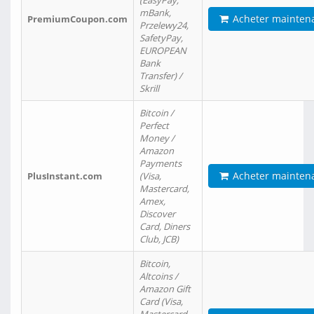
(EasyPay,
mBank,
Acheter mainten
PremiumCoupon.com
Przelewy24,
SafetyPay,
EUROPEAN
Bank
Transfer) /
Skrill
Bitcoin /
Perfect
Money /
Amazon
Payments
Acheter mainten
PlusInstant.com
(Visa,
Mastercard,
Amex,
Discover
Card, Diners
Club, JCB)
Bitcoin,
Altcoins /
Amazon Gift
Card (Visa,