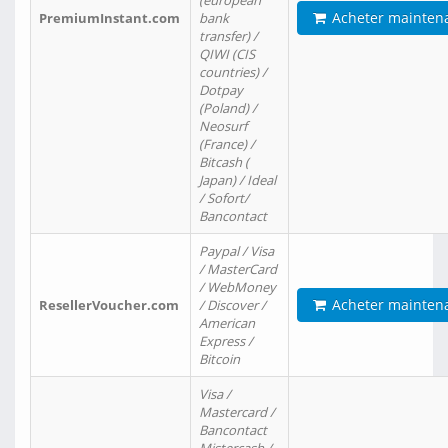
(european
Acheter mainten
PremiumInstant.com
bank
transfer) /
QIWI (CIS
countries) /
Dotpay
(Poland) /
Neosurf
(France) /
Bitcash (
Japan) / Ideal
/ Sofort/
Bancontact
Paypal / Visa
/ MasterCard
/ WebMoney
Acheter mainten
ResellerVoucher.com
/ Discover /
American
Express /
Bitcoin
Visa /
Mastercard /
Bancontact