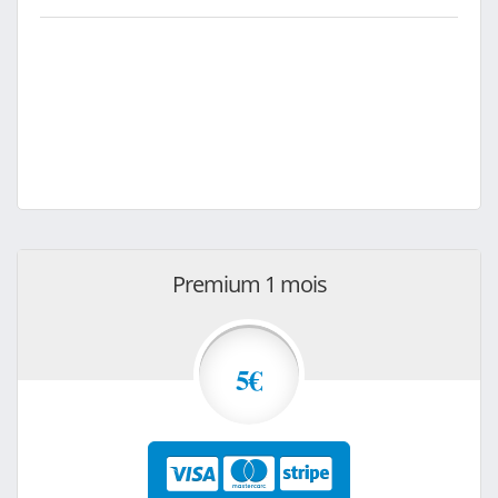
Premium 1 mois
5€