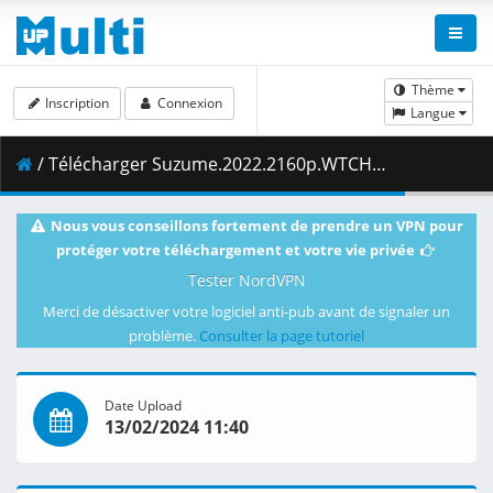
Thème
Inscription
Connexion
Langue
/ Télécharger Suzume.2022.2160p.WTCH.WEB-DL.DDP5.1.DV.HDR.H.265-VARYG.mkv.004 ( 483.20 MB )
Nous vous conseillons fortement de prendre un VPN pour
protéger votre téléchargement et votre vie privée
Tester NordVPN
Merci de désactiver votre logiciel anti-pub avant de signaler un
problème.
Consulter la page tutoriel
Date Upload
13/02/2024 11:40