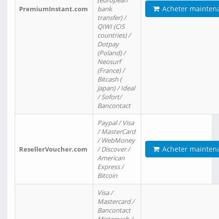
(european
Acheter mainten
PremiumInstant.com
bank
transfer) /
QIWI (CIS
countries) /
Dotpay
(Poland) /
Neosurf
(France) /
Bitcash (
Japan) / Ideal
/ Sofort/
Bancontact
Paypal / Visa
/ MasterCard
/ WebMoney
Acheter mainten
ResellerVoucher.com
/ Discover /
American
Express /
Bitcoin
Visa /
Mastercard /
Bancontact