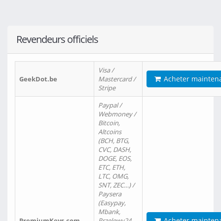
Revendeurs officiels
Visa /
Acheter mainten
GeekDot.be
Mastercard /
Stripe
Paypal /
Webmoney /
Bitcoin,
Altcoins
(BCH, BTG,
CVC, DASH,
DOGE, EOS,
ETC, ETH,
LTC, OMG,
SNT, ZEC…) /
Paysera
(Easypay,
Mbank,
Acheter mainten
PremiumKeys.com
Przelewy24,