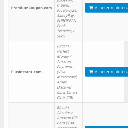
(EasyPay,
mBank,
Acheter mainten
PremiumCoupon.com
Przelewy24,
SafetyPay,
EUROPEAN
Bank
Transfer) /
Skrill
Bitcoin /
Perfect
Money /
Amazon
Payments
Acheter mainten
PlusInstant.com
(Visa,
Mastercard,
Amex,
Discover
Card, Diners
Club, JCB)
Bitcoin,
Altcoins /
Amazon Gift
Card (Visa,