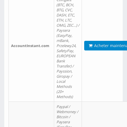
(BTC, BCH,
BTG, CVC,
DASH, ETC,
ETH, LTC,
OMG, ZEC…) /
Paysera
(EasyPay,
mBank,
Acheter mainten
AccountInstant.com
Przelewy24,
SafetyPay,
EUROPEAN
Bank
Transfer) /
Payssion,
Giropay /
Local
Methods
(20+
Methods)
Paypal /
Webmoney /
Bitcoin /
Paysera