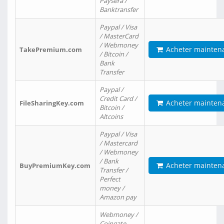
Paysera /
Banktransfer
Paypal / Visa
/ MasterCard
/ Webmoney
Acheter mainten
TakePremium.com
/ Bitcoin /
Bank
Transfer
Paypal /
Credit Card /
Acheter mainten
FileSharingKey.com
Bitcoin /
Altcoins
Paypal / Visa
/ Mastercard
/ Webmoney
/ Bank
Acheter mainten
BuyPremiumKey.com
Transfer /
Perfect
money /
Amazon pay
Webmoney /
Coingate