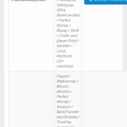
Safetypay,
SEPA,
Banktransfer)
/ Perfect
Money /
Bitpay / Skrill
/ Credit card
(Japan Only) /
Neteller /
Local
Methods
(25+
methods)
Paypal /
Webmoney /
Bitcoin,
Altcoins /
Perfect
Money /
Amazon /
BankTransfer
(world wide) /
TrustPay