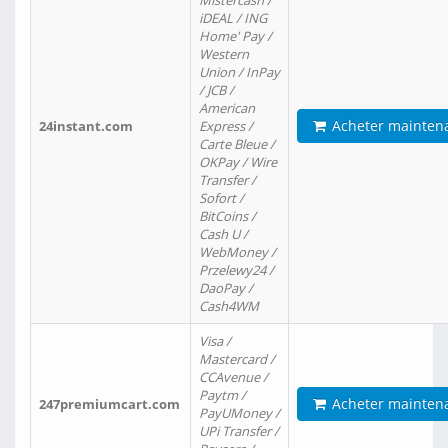
Mistercash /
iDEAL / ING
Home' Pay /
Western
Union / InPay
/ JCB /
American
Acheter mainten
24instant.com
Express /
Carte Bleue /
OKPay / Wire
Transfer /
Sofort /
BitCoins /
Cash U /
WebMoney /
Przelewy24 /
DaoPay /
Cash4WM
Visa /
Mastercard /
CCAvenue /
Paytm /
Acheter mainten
247premiumcart.com
PayUMoney /
UPi Transfer /