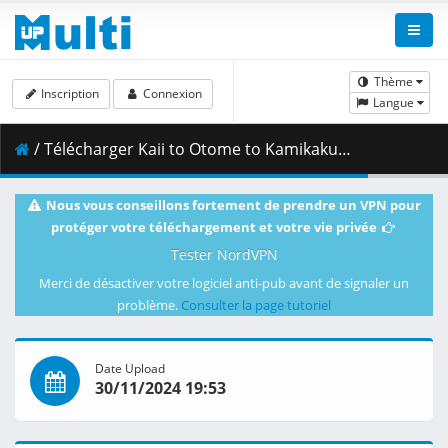
Thème
Inscription
Connexion
Langue
/ Télécharger Kaii to Otome to Kamikakushi - 05 [BD 1080p x265 OPUS][Anipakku].mkv.001 ( 318.33 MB )
Nous vous conseillons fortement de prendre un VPN pour
protéger votre téléchargement et votre vie privée
Tester NordVPN
Merci de désactiver votre logiciel anti-pub avant de signaler un
problème.
Consulter la page tutoriel
Date Upload
30/11/2024 19:53