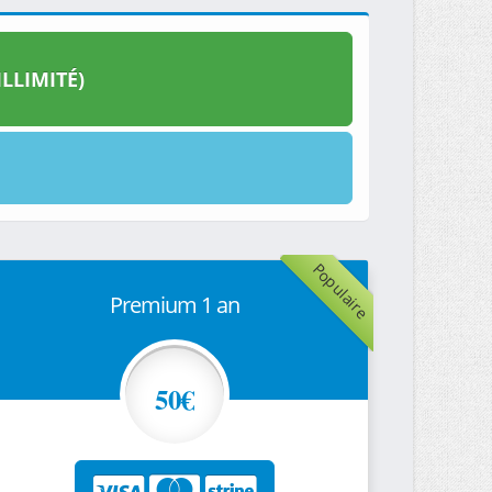
LLIMITÉ)
Populaire
Premium 1 an
50€