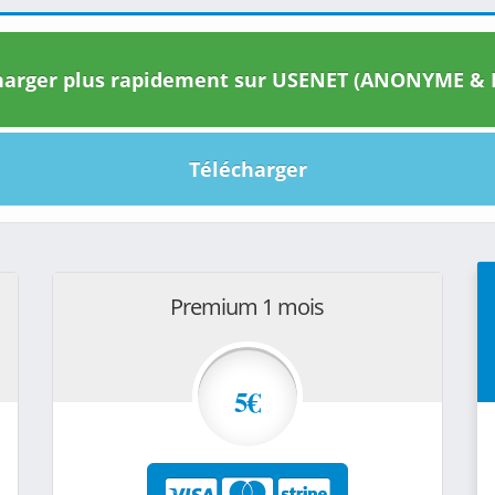
arger plus rapidement sur USENET (ANONYME & I
Télécharger
Premium 1 mois
5€