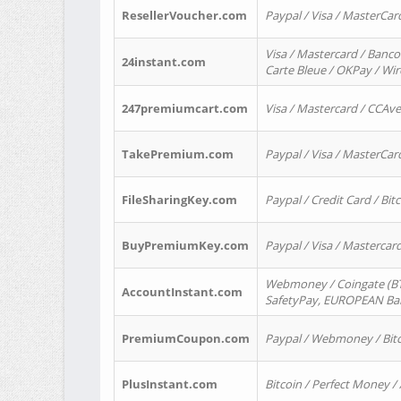
ResellerVoucher.com
Paypal / Visa / MasterCar
Visa / Mastercard / Banco
24instant.com
Carte Bleue / OKPay / Wi
247premiumcart.com
Visa / Mastercard / CCAv
TakePremium.com
Paypal / Visa / MasterCar
FileSharingKey.com
Paypal / Credit Card / Bitc
BuyPremiumKey.com
Paypal / Visa / Masterca
Webmoney / Coingate (BTC
AccountInstant.com
SafetyPay, EUROPEAN Bank
PremiumCoupon.com
Paypal / Webmoney / Bitc
PlusInstant.com
Bitcoin / Perfect Money /