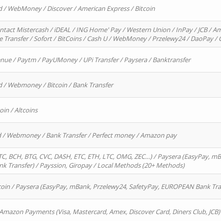
d / WebMoney / Discover / American Express / Bitcoin
ntact Mistercash / iDEAL / ING Home' Pay / Western Union / InPay / JCB / Am
re Transfer / Sofort / BitCoins / Cash U / WebMoney / Przelewy24 / DaoPay 
enue / Paytm / PayUMoney / UPi Transfer / Paysera / Banktransfer
d / Webmoney / Bitcoin / Bank Transfer
oin / Altcoins
rd / Webmoney / Bank Transfer / Perfect money / Amazon pay
, BCH, BTG, CVC, DASH, ETC, ETH, LTC, OMG, ZEC…) / Paysera (EasyPay, mB
 Transfer) / Payssion, Giropay / Local Methods (20+ Methods)
oin / Paysera (EasyPay, mBank, Przelewy24, SafetyPay, EUROPEAN Bank Transf
 Amazon Payments (Visa, Mastercard, Amex, Discover Card, Diners Club, JCB)