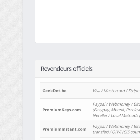
Revendeurs officiels
GeekDot.be
Visa / Mastercard / Stripe
Paypal / Webmoney / Bitc
PremiumKeys.com
(Easypay, Mbank, Przelewy2
Neteller / Local Methods
Paypal / Webmoney / Bitc
PremiumInstant.com
transfer) / QIWI (CIS coun