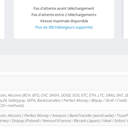
Pas d'attente avant téléchargement
Pas d'attente entre 2 téléchargements
Vitesse maximale disponible
Plus de 300 hébergeurs supportés
oin, Altcoins (BCH, BTG, CVC, DASH, DOGE, EOS, ETC, ETH, LTC, OMG, SNT, Z
4, Safetypay, SEPA, Banktransfer) / Perfect Money / Bitpay / Skrill / Credit 
 (25+ methods)
oin, Altcoins / Perfect Money / Amazon / BankTransfer (world wide) / Trus
tries) / Dotpay (Poland) / Neosurf (France) / Bitcash ( Japan) / Ideal / Sofort