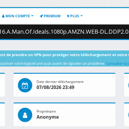
MON COMPTE
PREMIUM
PLUS
.Of.Ideals.1080p.AMZN.WEB-DL.DDP2.0.H.264-VARYG.mkv.002 (
nt de prendre un VPN pour protéger votre téléchargement et votre 
sactiver votre logiciel anti-pub avant de signaler un problème.
Consulter la 
Date dernier téléchargement
07/08/2026 23:49
Propriétaire
Anonyme