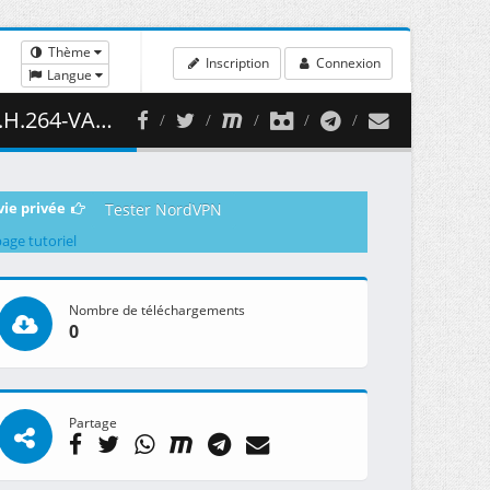
Thème
Inscription
Connexion
Langue
 350.00 MB )
vie privée
Tester NordVPN
page tutoriel
Nombre de téléchargements
0
Partage