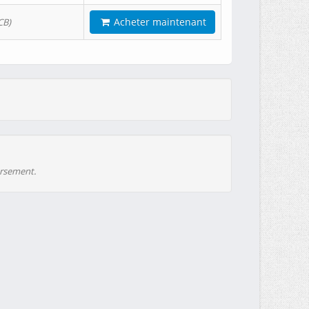
Acheter maintenant
CB)
ursement.