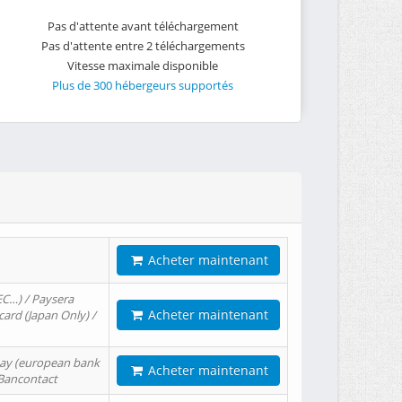
Pas d'attente avant téléchargement
Pas d'attente entre 2 téléchargements
Vitesse maximale disponible
Plus de 300 hébergeurs supportés
Acheter maintenant
EC…) / Paysera
Acheter maintenant
card (Japan Only) /
tPay (european bank
Acheter maintenant
/ Bancontact