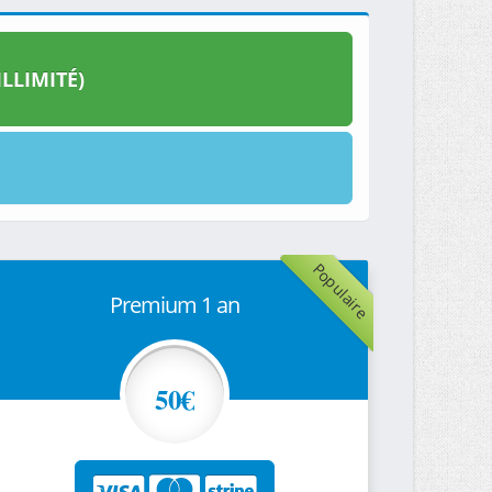
LLIMITÉ)
Populaire
Premium 1 an
50€