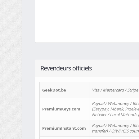
Revendeurs officiels
GeekDot.be
Visa / Mastercard / Stripe
Paypal / Webmoney / Bitc
PremiumKeys.com
(Easypay, Mbank, Przelewy2
Neteller / Local Methods
Paypal / Webmoney / Bitc
PremiumInstant.com
transfer) / QIWI (CIS coun