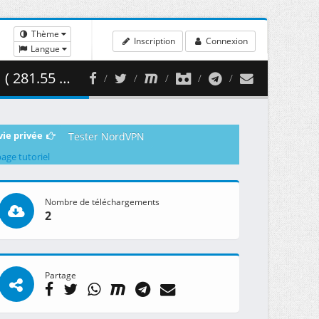
Thème
Inscription
Connexion
Langue
81.55 MB )
vie privée
Tester NordVPN
page tutoriel
Nombre de téléchargements
2
Partage