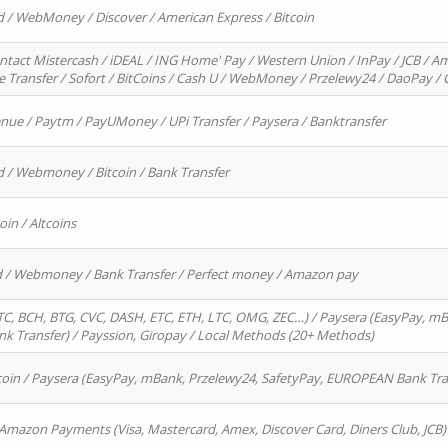
d / WebMoney / Discover / American Express / Bitcoin
ntact Mistercash / iDEAL / ING Home' Pay / Western Union / InPay / JCB / Am
re Transfer / Sofort / BitCoins / Cash U / WebMoney / Przelewy24 / DaoPay 
enue / Paytm / PayUMoney / UPi Transfer / Paysera / Banktransfer
d / Webmoney / Bitcoin / Bank Transfer
oin / Altcoins
rd / Webmoney / Bank Transfer / Perfect money / Amazon pay
, BCH, BTG, CVC, DASH, ETC, ETH, LTC, OMG, ZEC…) / Paysera (EasyPay, mB
 Transfer) / Payssion, Giropay / Local Methods (20+ Methods)
oin / Paysera (EasyPay, mBank, Przelewy24, SafetyPay, EUROPEAN Bank Transf
 Amazon Payments (Visa, Mastercard, Amex, Discover Card, Diners Club, JCB)