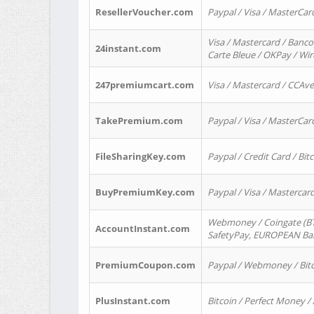
ResellerVoucher.com
Paypal / Visa / MasterCar
Visa / Mastercard / Banco
24instant.com
Carte Bleue / OKPay / Wi
247premiumcart.com
Visa / Mastercard / CCAv
TakePremium.com
Paypal / Visa / MasterCar
FileSharingKey.com
Paypal / Credit Card / Bitc
BuyPremiumKey.com
Paypal / Visa / Masterca
Webmoney / Coingate (BTC
AccountInstant.com
SafetyPay, EUROPEAN Bank
PremiumCoupon.com
Paypal / Webmoney / Bitc
PlusInstant.com
Bitcoin / Perfect Money /