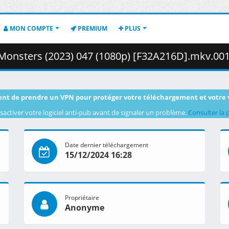
MON COMPTE
PREMIUM
PLUS
onsters (2023) 047 (1080p) [F32A216D].mkv.001 ( 2
nt de prendre un VPN pour protéger votre téléchargement et votre 
sactiver votre logiciel anti-pub avant de signaler un problème.
Consulter la 
Date dernier téléchargement
15/12/2024 16:28
Propriétaire
Anonyme