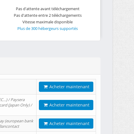
Pas d'attente avant téléchargement
Pas d'attente entre 2 téléchargements
Vitesse maximale disponible
Plus de 300 hébergeurs supportés
Acheter maintenant
EC…) / Paysera
Acheter maintenant
card (Japan Only) /
tPay (european bank
Acheter maintenant
/ Bancontact