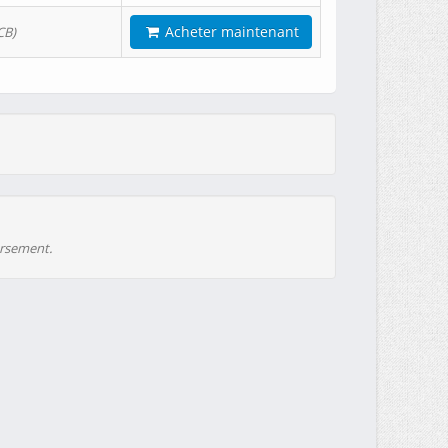
Acheter maintenant
CB)
ursement.