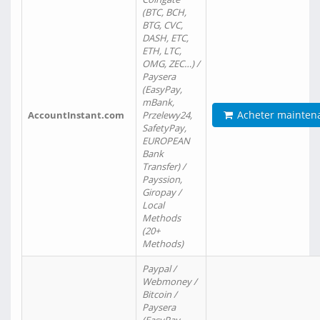
(BTC, BCH,
BTG, CVC,
DASH, ETC,
ETH, LTC,
OMG, ZEC…) /
Paysera
(EasyPay,
mBank,
Acheter mainten
AccountInstant.com
Przelewy24,
SafetyPay,
EUROPEAN
Bank
Transfer) /
Payssion,
Giropay /
Local
Methods
(20+
Methods)
Paypal /
Webmoney /
Bitcoin /
Paysera