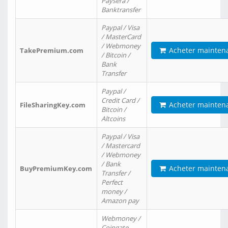
Paysera /
Banktransfer
Paypal / Visa
/ MasterCard
/ Webmoney
Acheter mainten
TakePremium.com
/ Bitcoin /
Bank
Transfer
Paypal /
Credit Card /
Acheter mainten
FileSharingKey.com
Bitcoin /
Altcoins
Paypal / Visa
/ Mastercard
/ Webmoney
/ Bank
Acheter mainten
BuyPremiumKey.com
Transfer /
Perfect
money /
Amazon pay
Webmoney /
Coingate