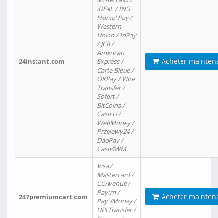
Mistercash /
iDEAL / ING
Home' Pay /
Western
Union / InPay
/ JCB /
American
Acheter mainten
24instant.com
Express /
Carte Bleue /
OKPay / Wire
Transfer /
Sofort /
BitCoins /
Cash U /
WebMoney /
Przelewy24 /
DaoPay /
Cash4WM
Visa /
Mastercard /
CCAvenue /
Paytm /
Acheter mainten
247premiumcart.com
PayUMoney /
UPi Transfer /