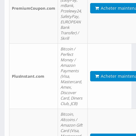
(EasyPay,
mBank,
Acheter mainten
PremiumCoupon.com
Przelewy24,
SafetyPay,
EUROPEAN
Bank
Transfer) /
Skrill
Bitcoin /
Perfect
Money /
Amazon
Payments
Acheter mainten
PlusInstant.com
(Visa,
Mastercard,
Amex,
Discover
Card, Diners
Club, JCB)
Bitcoin,
Altcoins /
Amazon Gift
Card (Visa,