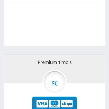
Premium 1 mois
5€