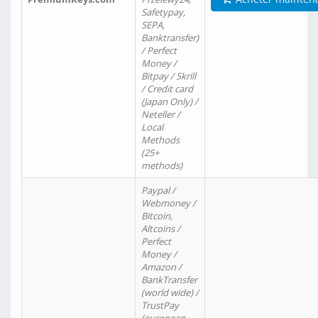
Safetypay,
SEPA,
Banktransfer)
/ Perfect
Money /
Bitpay / Skrill
/ Credit card
(Japan Only) /
Neteller /
Local
Methods
(25+
methods)
Paypal /
Webmoney /
Bitcoin,
Altcoins /
Perfect
Money /
Amazon /
BankTransfer
(world wide) /
TrustPay