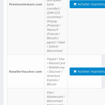
(european
Acheter mainten
PremiumInstant.com
bank
transfer) /
QIWI (CIS
countries) /
Dotpay
(Poland) /
Neosurf
(France) /
Bitcash (
Japan) / Ideal
/ Sofort/
Bancontact
Paypal / Visa
/ MasterCard
/ WebMoney
Acheter mainten
ResellerVoucher.com
/ Discover /
American
Express /
Bitcoin
Visa /
Mastercard /
Bancontact