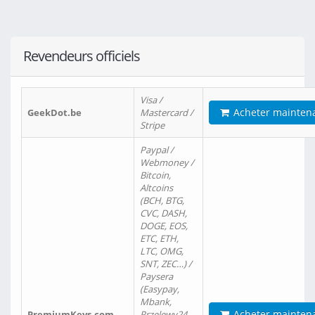
Revendeurs officiels
Visa /
Acheter mainten
GeekDot.be
Mastercard /
Stripe
Paypal /
Webmoney /
Bitcoin,
Altcoins
(BCH, BTG,
CVC, DASH,
DOGE, EOS,
ETC, ETH,
LTC, OMG,
SNT, ZEC…) /
Paysera
(Easypay,
Mbank,
Acheter mainten
PremiumKeys.com
Przelewy24,