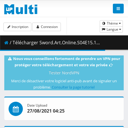
Thème
Inscription
Connexion
Langue
/ Télécharger Sword.Art.Online.S04E15.1080p.Blu-Ray.10-Bit.Dual-Audio.LPCM.x265-iAHD.mkv.003 ( 446.30 MB )
Nous vous conseillons fortement de prendre un VPN pour
protéger votre téléchargement et votre vie privée
Tester NordVPN
Merci de désactiver votre logiciel anti-pub avant de signaler un
problème.
Consulter la page tutoriel
Date Upload
27/08/2021 04:25