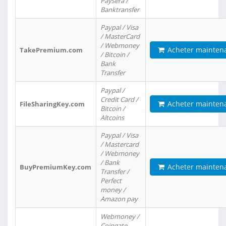
Paysera /
Banktransfer
Paypal / Visa
/ MasterCard
/ Webmoney
Acheter mainten
TakePremium.com
/ Bitcoin /
Bank
Transfer
Paypal /
Credit Card /
Acheter mainten
FileSharingKey.com
Bitcoin /
Altcoins
Paypal / Visa
/ Mastercard
/ Webmoney
/ Bank
Acheter mainten
BuyPremiumKey.com
Transfer /
Perfect
money /
Amazon pay
Webmoney /
Coingate