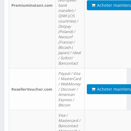
(european
Acheter mainten
PremiumInstant.com
bank
transfer) /
QIWI (CIS
countries) /
Dotpay
(Poland) /
Neosurf
(France) /
Bitcash (
Japan) / Ideal
/ Sofort/
Bancontact
Paypal / Visa
/ MasterCard
/ WebMoney
Acheter mainten
ResellerVoucher.com
/ Discover /
American
Express /
Bitcoin
Visa /
Mastercard /
Bancontact