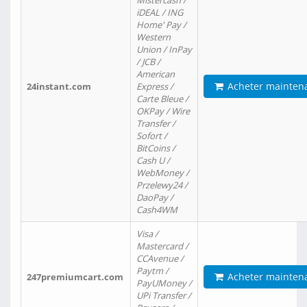
Mistercash /
iDEAL / ING
Home' Pay /
Western
Union / InPay
/ JCB /
American
Acheter mainten
24instant.com
Express /
Carte Bleue /
OKPay / Wire
Transfer /
Sofort /
BitCoins /
Cash U /
WebMoney /
Przelewy24 /
DaoPay /
Cash4WM
Visa /
Mastercard /
CCAvenue /
Paytm /
Acheter mainten
247premiumcart.com
PayUMoney /
UPi Transfer /