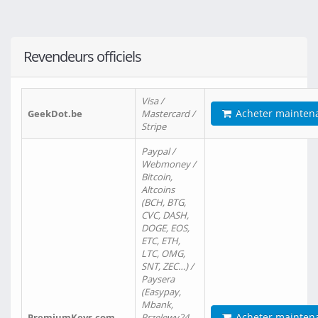
Revendeurs officiels
Visa /
Acheter mainten
GeekDot.be
Mastercard /
Stripe
Paypal /
Webmoney /
Bitcoin,
Altcoins
(BCH, BTG,
CVC, DASH,
DOGE, EOS,
ETC, ETH,
LTC, OMG,
SNT, ZEC…) /
Paysera
(Easypay,
Mbank,
Acheter mainten
PremiumKeys.com
Przelewy24,