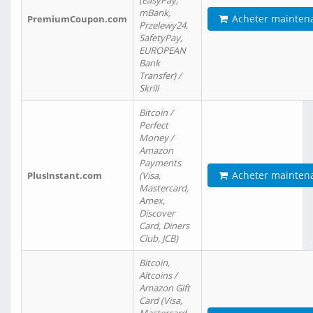
(EasyPay,
mBank,
Acheter mainten
PremiumCoupon.com
Przelewy24,
SafetyPay,
EUROPEAN
Bank
Transfer) /
Skrill
Bitcoin /
Perfect
Money /
Amazon
Payments
Acheter mainten
PlusInstant.com
(Visa,
Mastercard,
Amex,
Discover
Card, Diners
Club, JCB)
Bitcoin,
Altcoins /
Amazon Gift
Card (Visa,