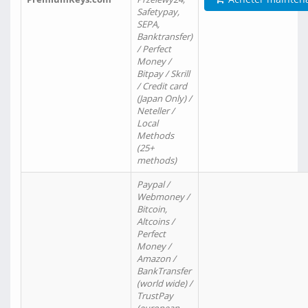
Safetypay,
SEPA,
Banktransfer)
/ Perfect
Money /
Bitpay / Skrill
/ Credit card
(Japan Only) /
Neteller /
Local
Methods
(25+
methods)
Paypal /
Webmoney /
Bitcoin,
Altcoins /
Perfect
Money /
Amazon /
BankTransfer
(world wide) /
TrustPay