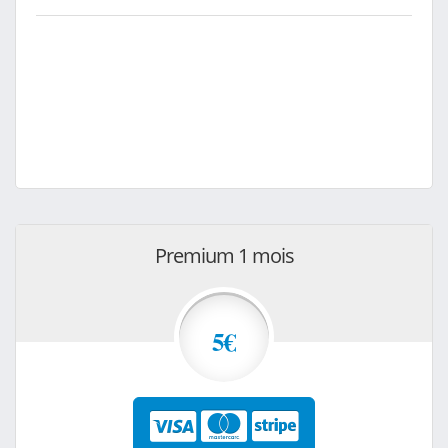
Premium 1 mois
5€