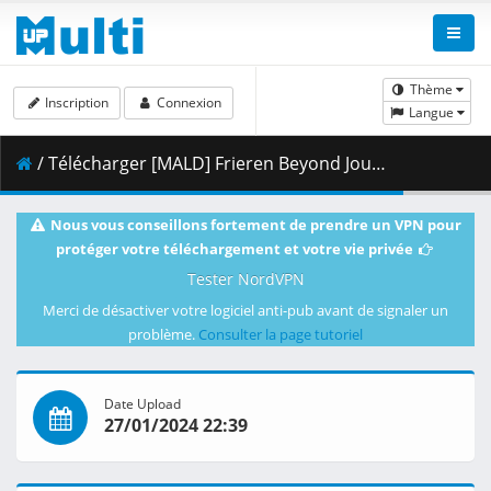
Thème
Inscription
Connexion
Langue
/ Télécharger [MALD] Frieren Beyond Journey_s End (2023) S01E20 (1080p WEB-DL H264 SDR DDP 2.0 Japanese).mkv.001 ( 481.48 MB )
Nous vous conseillons fortement de prendre un VPN pour
protéger votre téléchargement et votre vie privée
Tester NordVPN
Merci de désactiver votre logiciel anti-pub avant de signaler un
problème.
Consulter la page tutoriel
Date Upload
27/01/2024 22:39