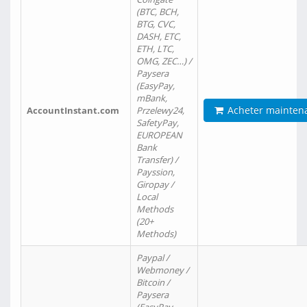
(BTC, BCH,
BTG, CVC,
DASH, ETC,
ETH, LTC,
OMG, ZEC…) /
Paysera
(EasyPay,
mBank,
Acheter mainten
AccountInstant.com
Przelewy24,
SafetyPay,
EUROPEAN
Bank
Transfer) /
Payssion,
Giropay /
Local
Methods
(20+
Methods)
Paypal /
Webmoney /
Bitcoin /
Paysera