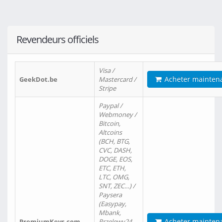
Revendeurs officiels
Visa /
Acheter mainten
GeekDot.be
Mastercard /
Stripe
Paypal /
Webmoney /
Bitcoin,
Altcoins
(BCH, BTG,
CVC, DASH,
DOGE, EOS,
ETC, ETH,
LTC, OMG,
SNT, ZEC…) /
Paysera
(Easypay,
Mbank,
Acheter mainten
PremiumKeys.com
Przelewy24,