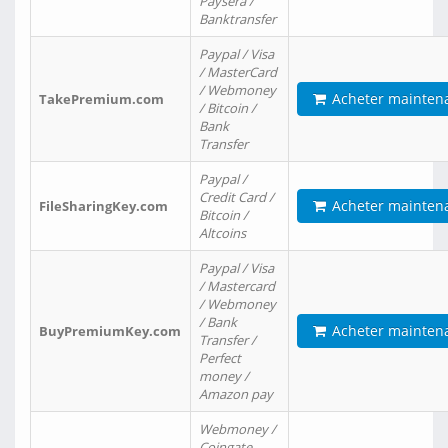
Paysera /
Banktransfer
Paypal / Visa
/ MasterCard
/ Webmoney
Acheter mainten
TakePremium.com
/ Bitcoin /
Bank
Transfer
Paypal /
Credit Card /
Acheter mainten
FileSharingKey.com
Bitcoin /
Altcoins
Paypal / Visa
/ Mastercard
/ Webmoney
/ Bank
Acheter mainten
BuyPremiumKey.com
Transfer /
Perfect
money /
Amazon pay
Webmoney /
Coingate