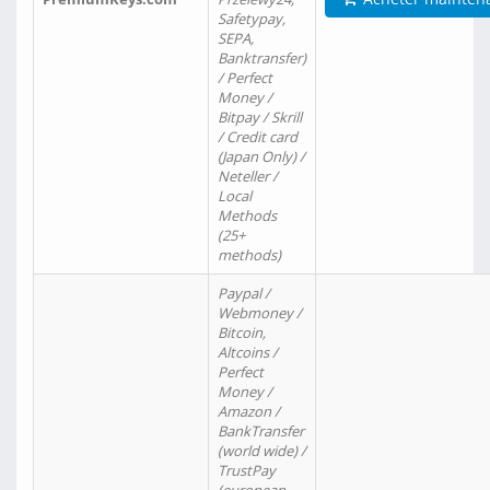
Safetypay,
SEPA,
Banktransfer)
/ Perfect
Money /
Bitpay / Skrill
/ Credit card
(Japan Only) /
Neteller /
Local
Methods
(25+
methods)
Paypal /
Webmoney /
Bitcoin,
Altcoins /
Perfect
Money /
Amazon /
BankTransfer
(world wide) /
TrustPay