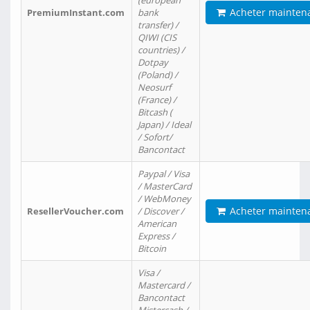
(european
Acheter mainten
PremiumInstant.com
bank
transfer) /
QIWI (CIS
countries) /
Dotpay
(Poland) /
Neosurf
(France) /
Bitcash (
Japan) / Ideal
/ Sofort/
Bancontact
Paypal / Visa
/ MasterCard
/ WebMoney
Acheter mainten
ResellerVoucher.com
/ Discover /
American
Express /
Bitcoin
Visa /
Mastercard /
Bancontact