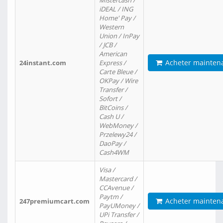
Mistercash /
iDEAL / ING
Home' Pay /
Western
Union / InPay
/ JCB /
American
Acheter mainten
24instant.com
Express /
Carte Bleue /
OKPay / Wire
Transfer /
Sofort /
BitCoins /
Cash U /
WebMoney /
Przelewy24 /
DaoPay /
Cash4WM
Visa /
Mastercard /
CCAvenue /
Paytm /
Acheter mainten
247premiumcart.com
PayUMoney /
UPi Transfer /