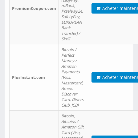
(EasyPay,
mBank,
Acheter mainten
PremiumCoupon.com
Przelewy24,
SafetyPay,
EUROPEAN
Bank
Transfer) /
Skrill
Bitcoin /
Perfect
Money /
Amazon
Payments
Acheter mainten
PlusInstant.com
(Visa,
Mastercard,
Amex,
Discover
Card, Diners
Club, JCB)
Bitcoin,
Altcoins /
Amazon Gift
Card (Visa,