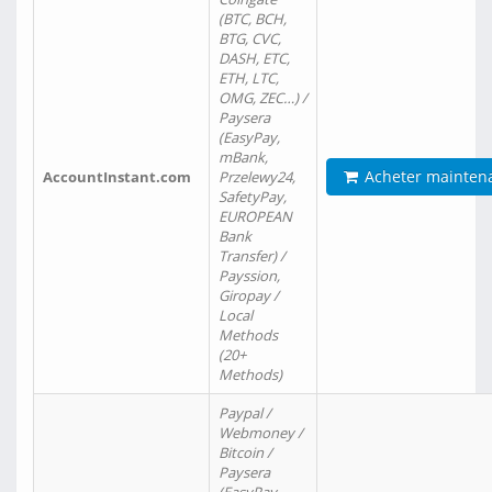
(BTC, BCH,
BTG, CVC,
DASH, ETC,
ETH, LTC,
OMG, ZEC…) /
Paysera
(EasyPay,
mBank,
Acheter mainten
AccountInstant.com
Przelewy24,
SafetyPay,
EUROPEAN
Bank
Transfer) /
Payssion,
Giropay /
Local
Methods
(20+
Methods)
Paypal /
Webmoney /
Bitcoin /
Paysera