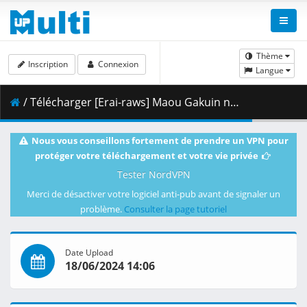
Thème
Inscription
Connexion
Langue
/ Télécharger [Erai-raws] Maou Gakuin no Futekigousha II - 04 [1080p][HEVC][3A731C1C].mkv.001 ( 307.17 MB )
Nous vous conseillons fortement de prendre un VPN pour
protéger votre téléchargement et votre vie privée
Tester NordVPN
Merci de désactiver votre logiciel anti-pub avant de signaler un
problème.
Consulter la page tutoriel
Date Upload
18/06/2024 14:06