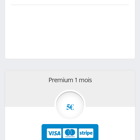
Premium 1 mois
5€