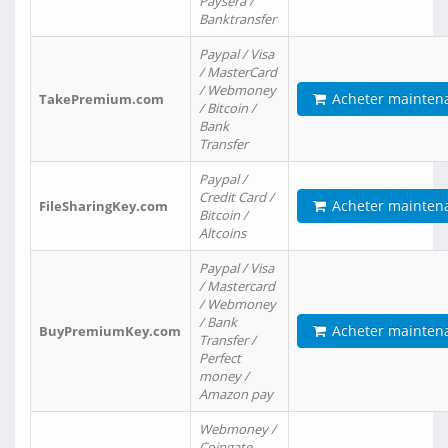
Paysera /
Banktransfer
Paypal / Visa
/ MasterCard
/ Webmoney
Acheter mainten
TakePremium.com
/ Bitcoin /
Bank
Transfer
Paypal /
Credit Card /
Acheter mainten
FileSharingKey.com
Bitcoin /
Altcoins
Paypal / Visa
/ Mastercard
/ Webmoney
/ Bank
Acheter mainten
BuyPremiumKey.com
Transfer /
Perfect
money /
Amazon pay
Webmoney /
Coingate