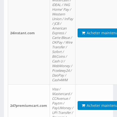
Mistercash /
iDEAL / ING
Home' Pay /
Western
Union / InPay
/ JCB /
American
Acheter mainten
24instant.com
Express /
Carte Bleue /
OKPay / Wire
Transfer /
Sofort /
BitCoins /
Cash U /
WebMoney /
Przelewy24 /
DaoPay /
Cash4WM
Visa /
Mastercard /
CCAvenue /
Paytm /
Acheter mainten
247premiumcart.com
PayUMoney /
UPi Transfer /