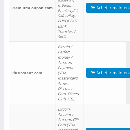
(EasyPay,
mBank,
Acheter mainten
PremiumCoupon.com
Przelewy24,
SafetyPay,
EUROPEAN
Bank
Transfer) /
Skrill
Bitcoin /
Perfect
Money /
Amazon
Payments
Acheter mainten
PlusInstant.com
(Visa,
Mastercard,
Amex,
Discover
Card, Diners
Club, JCB)
Bitcoin,
Altcoins /
Amazon Gift
Card (Visa,