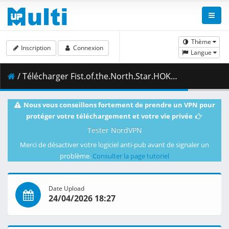
Thème
Inscription
Connexion
Langue
/ Télécharger Fist.of.the.North.Star.HOKUTO.NO.KEN.S01E05.Bloody.Cross.1080p.AMZN.WEB-DL.DUAL.DDP2.0.H.264.MSubs-ToonsHub.mkv.002 ( 428.95 MB )
Nous vous conseillons fortement de prendre un VPN pour
protéger votre téléchargement et votre vie privée
Tester NordVPN
Merci de désactiver votre logiciel anti-pub avant de signaler un
problème.
Consulter la page tutoriel
Date Upload
24/04/2026 18:27