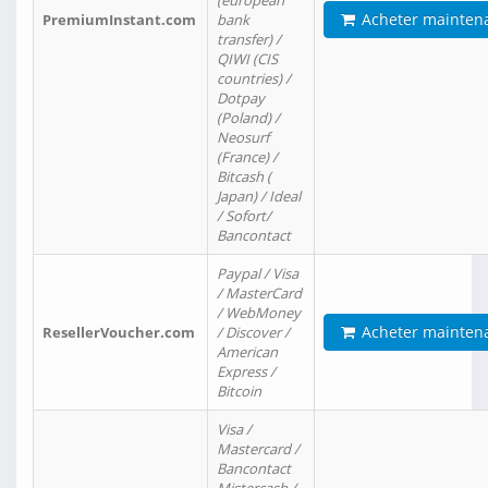
(european
Acheter mainten
PremiumInstant.com
bank
transfer) /
QIWI (CIS
countries) /
Dotpay
(Poland) /
Neosurf
(France) /
Bitcash (
Japan) / Ideal
/ Sofort/
Bancontact
Paypal / Visa
/ MasterCard
/ WebMoney
Acheter mainten
ResellerVoucher.com
/ Discover /
American
Express /
Bitcoin
Visa /
Mastercard /
Bancontact