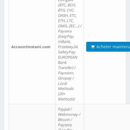
(BTC, BCH,
BTG, CVC,
DASH, ETC,
ETH, LTC,
OMG, ZEC…) /
Paysera
(EasyPay,
mBank,
Acheter mainten
AccountInstant.com
Przelewy24,
SafetyPay,
EUROPEAN
Bank
Transfer) /
Payssion,
Giropay /
Local
Methods
(20+
Methods)
Paypal /
Webmoney /
Bitcoin /
Paysera