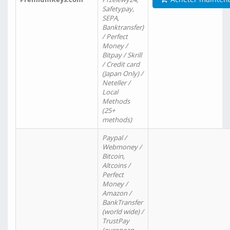
Safetypay,
SEPA,
Banktransfer)
/ Perfect
Money /
Bitpay / Skrill
/ Credit card
(Japan Only) /
Neteller /
Local
Methods
(25+
methods)
Paypal /
Webmoney /
Bitcoin,
Altcoins /
Perfect
Money /
Amazon /
BankTransfer
(world wide) /
TrustPay