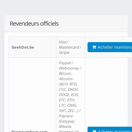
Revendeurs officiels
Visa /
Acheter mainten
GeekDot.be
Mastercard /
Stripe
Paypal /
Webmoney /
Bitcoin,
Altcoins
(BCH, BTG,
CVC, DASH,
DOGE, EOS,
ETC, ETH,
LTC, OMG,
SNT, ZEC…) /
Paysera
(Easypay,
Mbank,
Acheter mainten
PremiumKeys.com
Przelewy24,