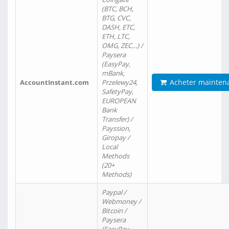
(BTC, BCH,
BTG, CVC,
DASH, ETC,
ETH, LTC,
OMG, ZEC…) /
Paysera
(EasyPay,
mBank,
Acheter mainten
AccountInstant.com
Przelewy24,
SafetyPay,
EUROPEAN
Bank
Transfer) /
Payssion,
Giropay /
Local
Methods
(20+
Methods)
Paypal /
Webmoney /
Bitcoin /
Paysera