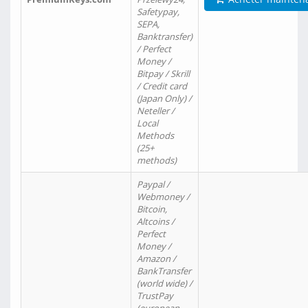
Safetypay,
SEPA,
Banktransfer)
/ Perfect
Money /
Bitpay / Skrill
/ Credit card
(Japan Only) /
Neteller /
Local
Methods
(25+
methods)
Paypal /
Webmoney /
Bitcoin,
Altcoins /
Perfect
Money /
Amazon /
BankTransfer
(world wide) /
TrustPay