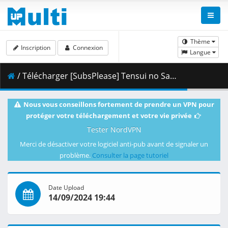
Thème
Inscription
Connexion
Langue
/ Télécharger [SubsPlease] Tensui no Sakuna-hime - 11 (720p) [73CA7020].mkv.001 ( 353.14 MB )
Nous vous conseillons fortement de prendre un VPN pour
protéger votre téléchargement et votre vie privée
Tester NordVPN
Merci de désactiver votre logiciel anti-pub avant de signaler un
problème.
Consulter la page tutoriel
Date Upload
14/09/2024 19:44