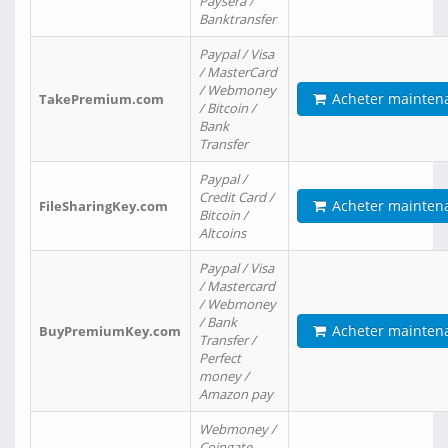
Paysera /
Banktransfer
Paypal / Visa
/ MasterCard
/ Webmoney
Acheter mainten
TakePremium.com
/ Bitcoin /
Bank
Transfer
Paypal /
Credit Card /
Acheter mainten
FileSharingKey.com
Bitcoin /
Altcoins
Paypal / Visa
/ Mastercard
/ Webmoney
/ Bank
Acheter mainten
BuyPremiumKey.com
Transfer /
Perfect
money /
Amazon pay
Webmoney /
Coingate