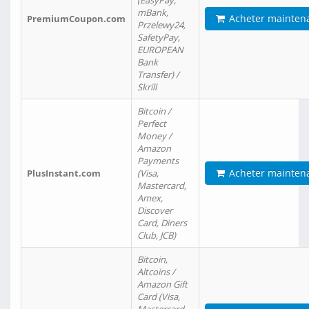
(EasyPay,
mBank,
Acheter mainten
PremiumCoupon.com
Przelewy24,
SafetyPay,
EUROPEAN
Bank
Transfer) /
Skrill
Bitcoin /
Perfect
Money /
Amazon
Payments
Acheter mainten
PlusInstant.com
(Visa,
Mastercard,
Amex,
Discover
Card, Diners
Club, JCB)
Bitcoin,
Altcoins /
Amazon Gift
Card (Visa,