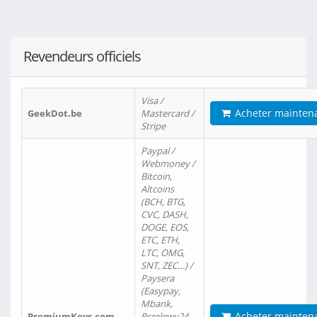
Revendeurs officiels
Visa /
Acheter mainten
GeekDot.be
Mastercard /
Stripe
Paypal /
Webmoney /
Bitcoin,
Altcoins
(BCH, BTG,
CVC, DASH,
DOGE, EOS,
ETC, ETH,
LTC, OMG,
SNT, ZEC…) /
Paysera
(Easypay,
Mbank,
Acheter mainten
PremiumKeys.com
Przelewy24,