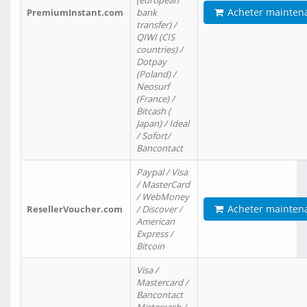
(european
Acheter mainten
PremiumInstant.com
bank
transfer) /
QIWI (CIS
countries) /
Dotpay
(Poland) /
Neosurf
(France) /
Bitcash (
Japan) / Ideal
/ Sofort/
Bancontact
Paypal / Visa
/ MasterCard
/ WebMoney
Acheter mainten
ResellerVoucher.com
/ Discover /
American
Express /
Bitcoin
Visa /
Mastercard /
Bancontact