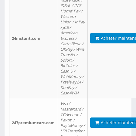
Mistercash /
iDEAL / ING
Home' Pay /
Western
Union / InPay
/ JCB /
American
Acheter mainten
24instant.com
Express /
Carte Bleue /
OKPay / Wire
Transfer /
Sofort /
BitCoins /
Cash U /
WebMoney /
Przelewy24 /
DaoPay /
Cash4WM
Visa /
Mastercard /
CCAvenue /
Paytm /
Acheter mainten
247premiumcart.com
PayUMoney /
UPi Transfer /