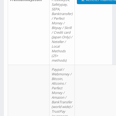
Safetypay,
SEPA,
Banktransfer)
/ Perfect
Money /
Bitpay / Skrill
/ Credit card
(Japan Only) /
Neteller /
Local
Methods
(25+
methods)
Paypal /
Webmoney /
Bitcoin,
Altcoins /
Perfect
Money /
Amazon /
BankTransfer
(world wide) /
TrustPay