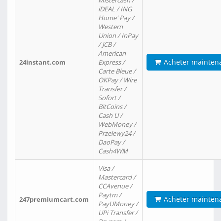
Mistercash /
iDEAL / ING
Home' Pay /
Western
Union / InPay
/ JCB /
American
Acheter mainten
24instant.com
Express /
Carte Bleue /
OKPay / Wire
Transfer /
Sofort /
BitCoins /
Cash U /
WebMoney /
Przelewy24 /
DaoPay /
Cash4WM
Visa /
Mastercard /
CCAvenue /
Paytm /
Acheter mainten
247premiumcart.com
PayUMoney /
UPi Transfer /