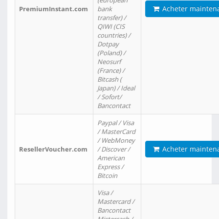
(european
Acheter mainten
PremiumInstant.com
bank
transfer) /
QIWI (CIS
countries) /
Dotpay
(Poland) /
Neosurf
(France) /
Bitcash (
Japan) / Ideal
/ Sofort/
Bancontact
Paypal / Visa
/ MasterCard
/ WebMoney
Acheter mainten
ResellerVoucher.com
/ Discover /
American
Express /
Bitcoin
Visa /
Mastercard /
Bancontact