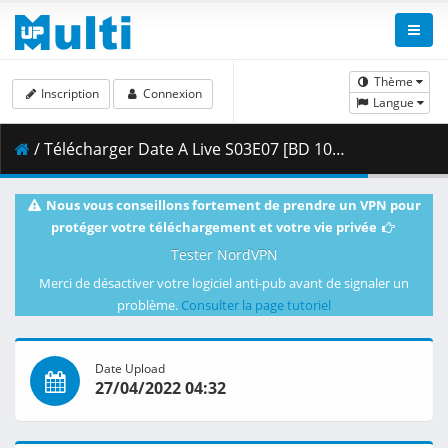
Thème
Inscription
Connexion
Langue
/ Télécharger Date A Live S03E07 [BD 1080p HEVC 10bit FLAC] [Dual-Audio].mkv.002 ( 473.82 MB )
Nous vous conseillons fortement de prendre un VPN pour
protéger votre téléchargement et votre vie privée
Tester NordVPN
Merci de désactiver votre logiciel anti-pub avant de signaler un
problème.
Consulter la page tutoriel
Date Upload
27/04/2022 04:32