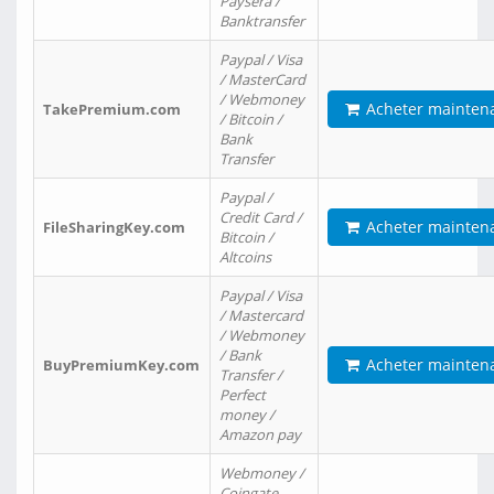
Paysera /
Banktransfer
Paypal / Visa
/ MasterCard
/ Webmoney
Acheter mainten
TakePremium.com
/ Bitcoin /
Bank
Transfer
Paypal /
Credit Card /
Acheter mainten
FileSharingKey.com
Bitcoin /
Altcoins
Paypal / Visa
/ Mastercard
/ Webmoney
/ Bank
Acheter mainten
BuyPremiumKey.com
Transfer /
Perfect
money /
Amazon pay
Webmoney /
Coingate