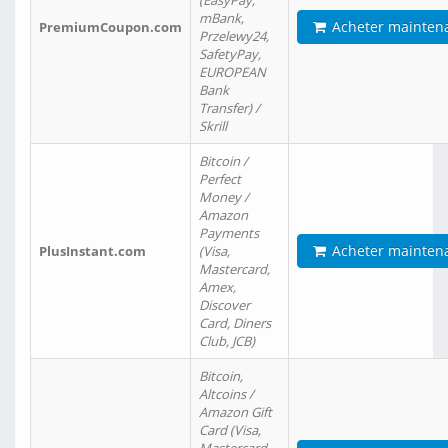
(EasyPay,
mBank,
Acheter mainten
PremiumCoupon.com
Przelewy24,
SafetyPay,
EUROPEAN
Bank
Transfer) /
Skrill
Bitcoin /
Perfect
Money /
Amazon
Payments
Acheter mainten
PlusInstant.com
(Visa,
Mastercard,
Amex,
Discover
Card, Diners
Club, JCB)
Bitcoin,
Altcoins /
Amazon Gift
Card (Visa,