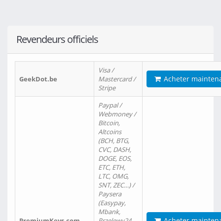
Revendeurs officiels
Visa /
Acheter mainten
GeekDot.be
Mastercard /
Stripe
Paypal /
Webmoney /
Bitcoin,
Altcoins
(BCH, BTG,
CVC, DASH,
DOGE, EOS,
ETC, ETH,
LTC, OMG,
SNT, ZEC…) /
Paysera
(Easypay,
Mbank,
Acheter mainten
PremiumKeys.com
Przelewy24,