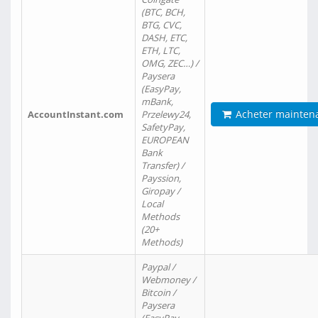
(BTC, BCH,
BTG, CVC,
DASH, ETC,
ETH, LTC,
OMG, ZEC…) /
Paysera
(EasyPay,
mBank,
Acheter mainten
AccountInstant.com
Przelewy24,
SafetyPay,
EUROPEAN
Bank
Transfer) /
Payssion,
Giropay /
Local
Methods
(20+
Methods)
Paypal /
Webmoney /
Bitcoin /
Paysera