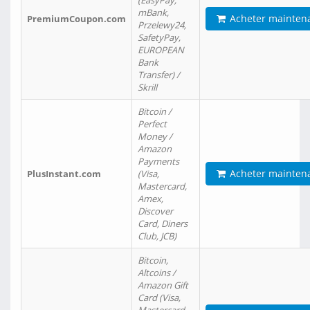
(EasyPay,
mBank,
Acheter mainten
PremiumCoupon.com
Przelewy24,
SafetyPay,
EUROPEAN
Bank
Transfer) /
Skrill
Bitcoin /
Perfect
Money /
Amazon
Payments
Acheter mainten
PlusInstant.com
(Visa,
Mastercard,
Amex,
Discover
Card, Diners
Club, JCB)
Bitcoin,
Altcoins /
Amazon Gift
Card (Visa,