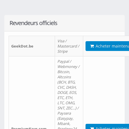
Revendeurs officiels
Visa /
Acheter mainten
GeekDot.be
Mastercard /
Stripe
Paypal /
Webmoney /
Bitcoin,
Altcoins
(BCH, BTG,
CVC, DASH,
DOGE, EOS,
ETC, ETH,
LTC, OMG,
SNT, ZEC…) /
Paysera
(Easypay,
Mbank,
Acheter mainten
PremiumKeys.com
Przelewy24,