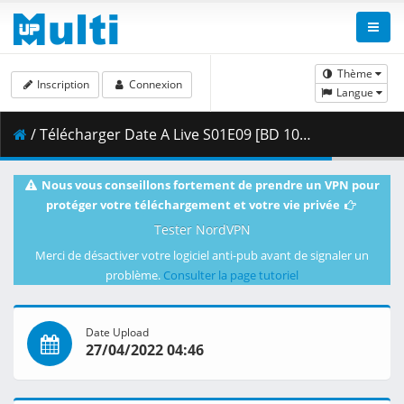
Thème
Inscription
Connexion
Langue
/ Télécharger Date A Live S01E09 [BD 1080p HEVC 10bit FLAC] [Dual-Audio].mkv.001 ( 467.22 MB )
Nous vous conseillons fortement de prendre un VPN pour
protéger votre téléchargement et votre vie privée
Tester NordVPN
Merci de désactiver votre logiciel anti-pub avant de signaler un
problème.
Consulter la page tutoriel
Date Upload
27/04/2022 04:46