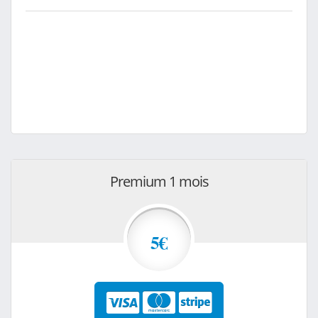
Premium 1 mois
5€