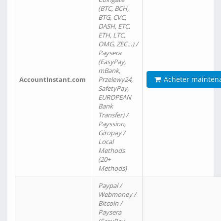
(BTC, BCH,
BTG, CVC,
DASH, ETC,
ETH, LTC,
OMG, ZEC…) /
Paysera
(EasyPay,
mBank,
Acheter mainten
AccountInstant.com
Przelewy24,
SafetyPay,
EUROPEAN
Bank
Transfer) /
Payssion,
Giropay /
Local
Methods
(20+
Methods)
Paypal /
Webmoney /
Bitcoin /
Paysera