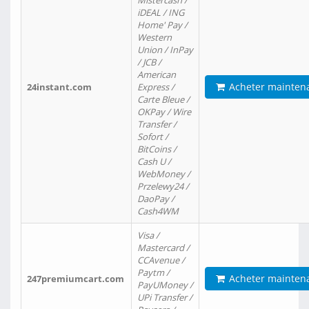
Mistercash /
iDEAL / ING
Home' Pay /
Western
Union / InPay
/ JCB /
American
Acheter mainten
24instant.com
Express /
Carte Bleue /
OKPay / Wire
Transfer /
Sofort /
BitCoins /
Cash U /
WebMoney /
Przelewy24 /
DaoPay /
Cash4WM
Visa /
Mastercard /
CCAvenue /
Paytm /
Acheter mainten
247premiumcart.com
PayUMoney /
UPi Transfer /