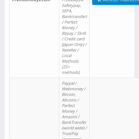
Safetypay,
SEPA,
Banktransfer)
/ Perfect
Money /
Bitpay / Skrill
/ Credit card
(Japan Only) /
Neteller /
Local
Methods
(25+
methods)
Paypal /
Webmoney /
Bitcoin,
Altcoins /
Perfect
Money /
Amazon /
BankTransfer
(world wide) /
TrustPay