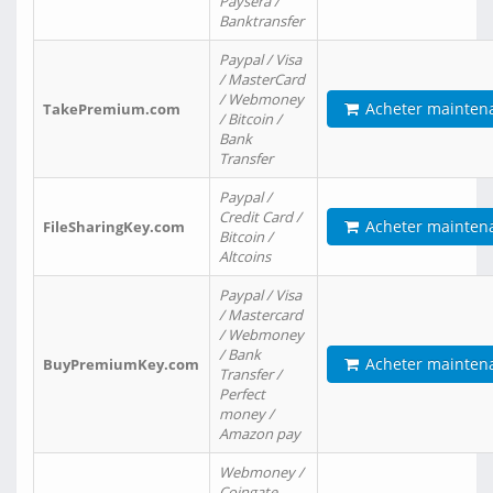
Paysera /
Banktransfer
Paypal / Visa
/ MasterCard
/ Webmoney
Acheter mainten
TakePremium.com
/ Bitcoin /
Bank
Transfer
Paypal /
Credit Card /
Acheter mainten
FileSharingKey.com
Bitcoin /
Altcoins
Paypal / Visa
/ Mastercard
/ Webmoney
/ Bank
Acheter mainten
BuyPremiumKey.com
Transfer /
Perfect
money /
Amazon pay
Webmoney /
Coingate