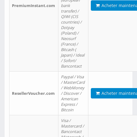
(european
Acheter mainten
PremiumInstant.com
bank
transfer) /
QIWI (CIS
countries) /
Dotpay
(Poland) /
Neosurf
(France) /
Bitcash (
Japan) / Ideal
/ Sofort/
Bancontact
Paypal / Visa
/ MasterCard
/ WebMoney
Acheter mainten
ResellerVoucher.com
/ Discover /
American
Express /
Bitcoin
Visa /
Mastercard /
Bancontact