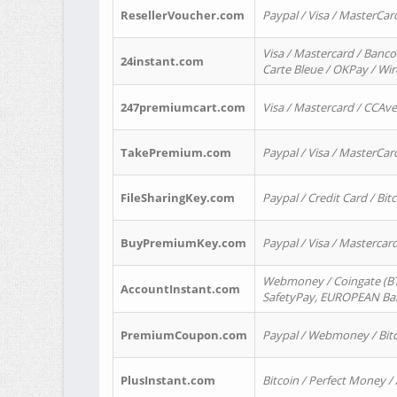
ResellerVoucher.com
Paypal / Visa / MasterCar
Visa / Mastercard / Banco
24instant.com
Carte Bleue / OKPay / Wi
247premiumcart.com
Visa / Mastercard / CCAv
TakePremium.com
Paypal / Visa / MasterCar
FileSharingKey.com
Paypal / Credit Card / Bitc
BuyPremiumKey.com
Paypal / Visa / Masterca
Webmoney / Coingate (BTC
AccountInstant.com
SafetyPay, EUROPEAN Bank
PremiumCoupon.com
Paypal / Webmoney / Bitc
PlusInstant.com
Bitcoin / Perfect Money /