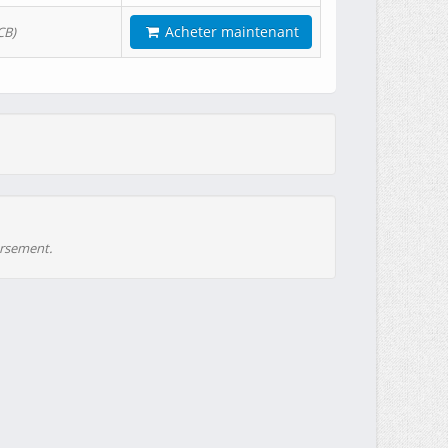
Acheter maintenant
CB)
ursement.