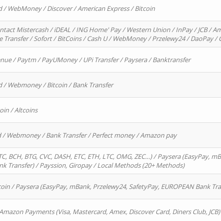
d / WebMoney / Discover / American Express / Bitcoin
ntact Mistercash / iDEAL / ING Home' Pay / Western Union / InPay / JCB / Am
re Transfer / Sofort / BitCoins / Cash U / WebMoney / Przelewy24 / DaoPay 
enue / Paytm / PayUMoney / UPi Transfer / Paysera / Banktransfer
d / Webmoney / Bitcoin / Bank Transfer
oin / Altcoins
rd / Webmoney / Bank Transfer / Perfect money / Amazon pay
, BCH, BTG, CVC, DASH, ETC, ETH, LTC, OMG, ZEC…) / Paysera (EasyPay, mB
 Transfer) / Payssion, Giropay / Local Methods (20+ Methods)
oin / Paysera (EasyPay, mBank, Przelewy24, SafetyPay, EUROPEAN Bank Transf
 Amazon Payments (Visa, Mastercard, Amex, Discover Card, Diners Club, JCB)