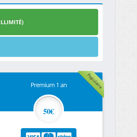
LLIMITÉ)
Populaire
Premium 1 an
50€