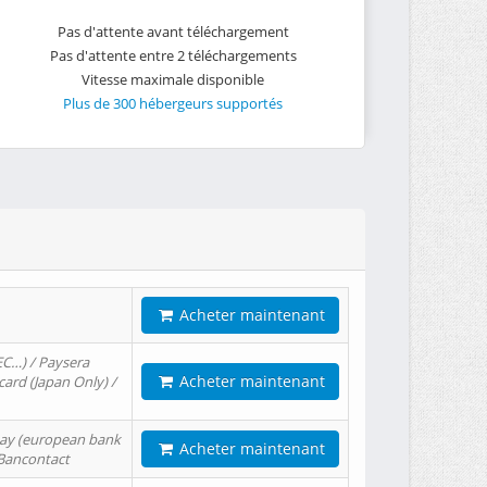
Pas d'attente avant téléchargement
Pas d'attente entre 2 téléchargements
Vitesse maximale disponible
Plus de 300 hébergeurs supportés
Acheter maintenant
EC…) / Paysera
Acheter maintenant
card (Japan Only) /
tPay (european bank
Acheter maintenant
/ Bancontact