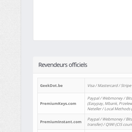
Revendeurs officiels
GeekDot.be
Visa / Mastercard / Stripe
Paypal / Webmoney / Bitc
PremiumKeys.com
(Easypay, Mbank, Przelewy2
Neteller / Local Methods
Paypal / Webmoney / Bitc
PremiumInstant.com
transfer) / QIWI (CIS coun