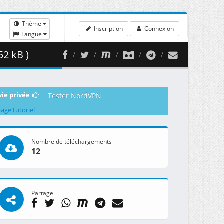
Thème
Inscription
Connexion
Langue
52 kB )
vie privée
Tester NordVPN
page tutoriel
Nombre de téléchargements
12
Partage