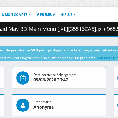
MON COMPTE
PREMIUM
PLUS
id May BD Main Menu [JXL][35516CA5].jxl ( 965.
nt de prendre un VPN pour protéger votre téléchargement et votre 
sactiver votre logiciel anti-pub avant de signaler un problème.
Consulter la 
Date dernier téléchargement
05/08/2026 23:47
Propriétaire
Anonyme