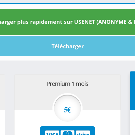
arger plus rapidement sur USENET (ANONYME & I
Télécharger
Premium 1 mois
5€