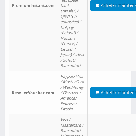
(european
Acheter mainten
PremiumInstant.com
bank
transfer) /
QIWI (CIS
countries) /
Dotpay
(Poland) /
Neosurf
(France) /
Bitcash (
Japan) / Ideal
/ Sofort/
Bancontact
Paypal / Visa
/ MasterCard
/ WebMoney
Acheter mainten
ResellerVoucher.com
/ Discover /
American
Express /
Bitcoin
Visa /
Mastercard /
Bancontact