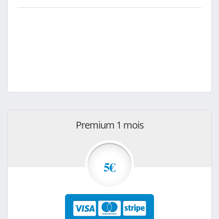
Premium 1 mois
5€