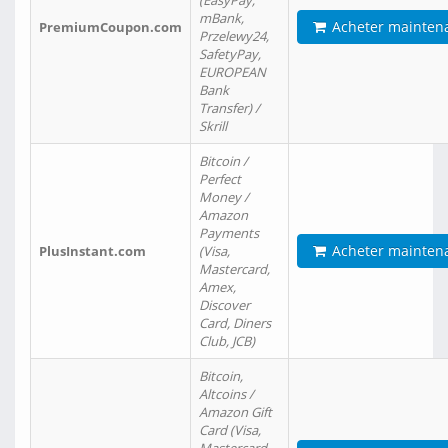
(EasyPay,
mBank,
Acheter mainten
PremiumCoupon.com
Przelewy24,
SafetyPay,
EUROPEAN
Bank
Transfer) /
Skrill
Bitcoin /
Perfect
Money /
Amazon
Payments
Acheter mainten
PlusInstant.com
(Visa,
Mastercard,
Amex,
Discover
Card, Diners
Club, JCB)
Bitcoin,
Altcoins /
Amazon Gift
Card (Visa,