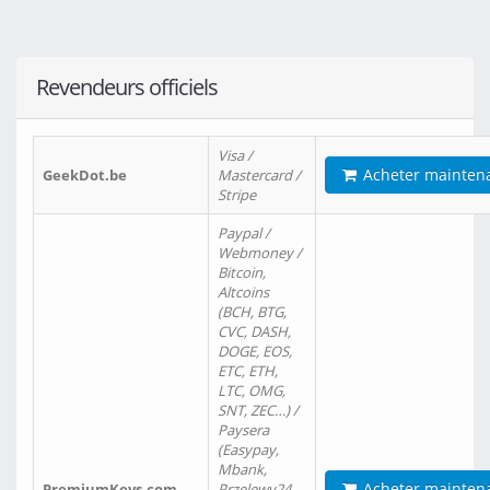
Revendeurs officiels
Visa /
Acheter mainten
GeekDot.be
Mastercard /
Stripe
Paypal /
Webmoney /
Bitcoin,
Altcoins
(BCH, BTG,
CVC, DASH,
DOGE, EOS,
ETC, ETH,
LTC, OMG,
SNT, ZEC…) /
Paysera
(Easypay,
Mbank,
Acheter mainten
PremiumKeys.com
Przelewy24,