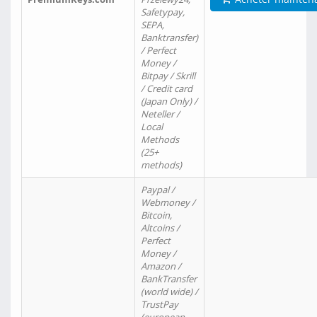
Safetypay,
SEPA,
Banktransfer)
/ Perfect
Money /
Bitpay / Skrill
/ Credit card
(Japan Only) /
Neteller /
Local
Methods
(25+
methods)
Paypal /
Webmoney /
Bitcoin,
Altcoins /
Perfect
Money /
Amazon /
BankTransfer
(world wide) /
TrustPay