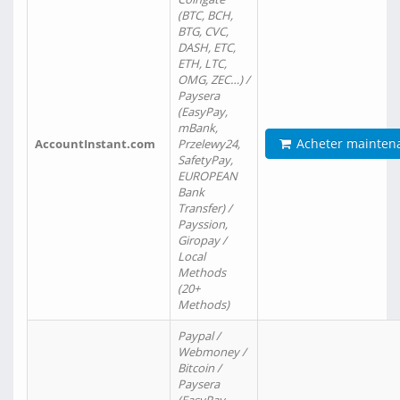
(BTC, BCH,
BTG, CVC,
DASH, ETC,
ETH, LTC,
OMG, ZEC…) /
Paysera
(EasyPay,
mBank,
Acheter mainten
AccountInstant.com
Przelewy24,
SafetyPay,
EUROPEAN
Bank
Transfer) /
Payssion,
Giropay /
Local
Methods
(20+
Methods)
Paypal /
Webmoney /
Bitcoin /
Paysera