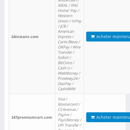
Mistercash /
iDEAL / ING
Home' Pay /
Western
Union / InPay
/ JCB /
American
Acheter mainten
24instant.com
Express /
Carte Bleue /
OKPay / Wire
Transfer /
Sofort /
BitCoins /
Cash U /
WebMoney /
Przelewy24 /
DaoPay /
Cash4WM
Visa /
Mastercard /
CCAvenue /
Paytm /
Acheter mainten
247premiumcart.com
PayUMoney /
UPi Transfer /