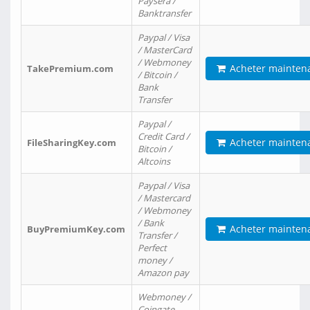
Paysera /
Banktransfer
Paypal / Visa
/ MasterCard
/ Webmoney
Acheter mainten
TakePremium.com
/ Bitcoin /
Bank
Transfer
Paypal /
Credit Card /
Acheter mainten
FileSharingKey.com
Bitcoin /
Altcoins
Paypal / Visa
/ Mastercard
/ Webmoney
/ Bank
Acheter mainten
BuyPremiumKey.com
Transfer /
Perfect
money /
Amazon pay
Webmoney /
Coingate