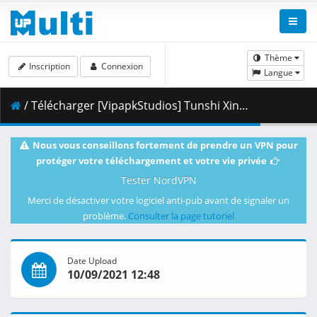
Thème
Inscription
Connexion
Langue
/ Télécharger [VipapkStudios] Tunshi Xingkong - 019v1 [1080p] [x264].mkv.001 ( 274.79 MB )
Nous vous conseillons fortement de prendre un VPN pour
protéger votre téléchargement et votre vie privée
Tester NordVPN
Merci de désactiver votre logiciel anti-pub avant de signaler un
problème.
Consulter la page tutoriel
Date Upload
10/09/2021 12:48