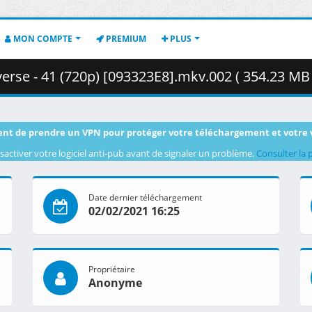
MON COMPTE
PREMIUM
PLUS
rse - 41 (720p) [093323E8].mkv.002 ( 354.23 MB 
nt de prendre un VPN pour protéger votre téléchargement et votre 
sactiver votre logiciel anti-pub avant de signaler un problème.
Consulter la 
Date dernier téléchargement
02/02/2021 16:25
Propriétaire
Anonyme