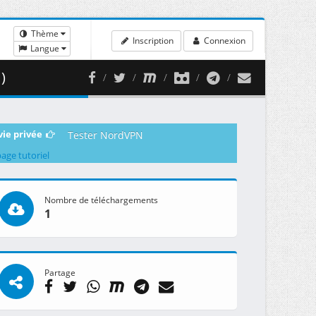
Thème
Inscription
Connexion
Langue
)
vie privée
Tester NordVPN
page tutoriel
Nombre de téléchargements
1
Partage