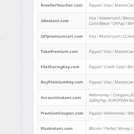
ResellerVoucher.com
Paypal / Visa / MasterCar
Visa / Mastercard / Banco
24instant.com
Carte Bleue / OKPay / Wi
247premiumcart.com
Visa / Mastercard / CCAv
TakePremium.com
Paypal / Visa / MasterCar
FileSharingKey.com
Paypal / Credit Card / Bitc
BuyPremiumKey.com
Paypal / Visa / Masterca
Webmoney / Coingate (BTC
AccountInstant.com
SafetyPay, EUROPEAN Bank
PremiumCoupon.com
Paypal / Webmoney / Bitc
PlusInstant.com
Bitcoin / Perfect Money /