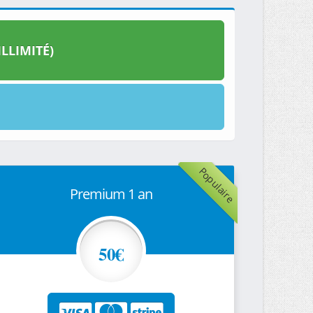
LLIMITÉ)
Populaire
Premium 1 an
50€