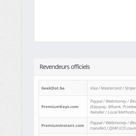
Revendeurs officiels
GeekDot.be
Visa / Mastercard / Stripe
Paypal / Webmoney / Bitc
PremiumKeys.com
(Easypay, Mbank, Przelewy2
Neteller / Local Methods
Paypal / Webmoney / Bitc
PremiumInstant.com
transfer) / QIWI (CIS coun