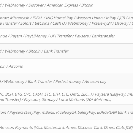
d / WebMoney / Discover / American Express / Bitcoin
ntact Mistercash / iDEAL / ING Home' Pay / Western Union / InPay / JCB / Am
re Transfer / Sofort / BitCoins / Cash U / WebMoney / Przelewy24 / DaoPay 
enue / Paytm / PayUMoney / UPi Transfer / Paysera / Banktransfer
d / Webmoney / Bitcoin / Bank Transfer
oin / Altcoins
rd / Webmoney / Bank Transfer / Perfect money / Amazon pay
, BCH, BTG, CVC, DASH, ETC, ETH, LTC, OMG, ZEC…) / Paysera (EasyPay, mB
 Transfer) / Payssion, Giropay / Local Methods (20+ Methods)
oin / Paysera (EasyPay, mBank, Przelewy24, SafetyPay, EUROPEAN Bank Transf
 Amazon Payments (Visa, Mastercard, Amex, Discover Card, Diners Club, JCB)