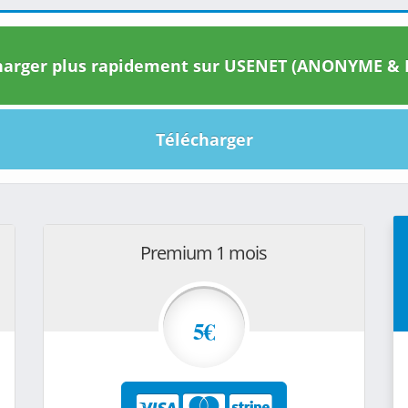
arger plus rapidement sur USENET (ANONYME & I
Télécharger
Premium 1 mois
5€