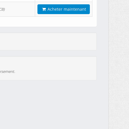
Acheter maintenant
CB)
ursement.