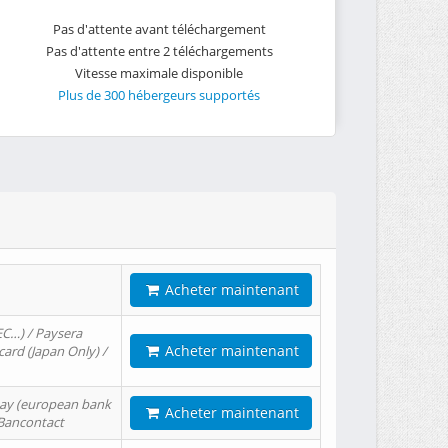
Pas d'attente avant téléchargement
Pas d'attente entre 2 téléchargements
Vitesse maximale disponible
Plus de 300 hébergeurs supportés
Acheter maintenant
EC…) / Paysera
Acheter maintenant
card (Japan Only) /
tPay (european bank
Acheter maintenant
/ Bancontact