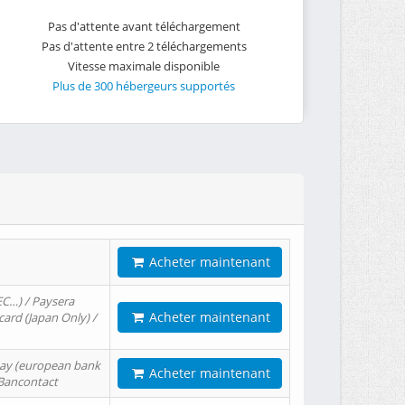
Pas d'attente avant téléchargement
Pas d'attente entre 2 téléchargements
Vitesse maximale disponible
Plus de 300 hébergeurs supportés
Acheter maintenant
EC…) / Paysera
Acheter maintenant
card (Japan Only) /
tPay (european bank
Acheter maintenant
/ Bancontact