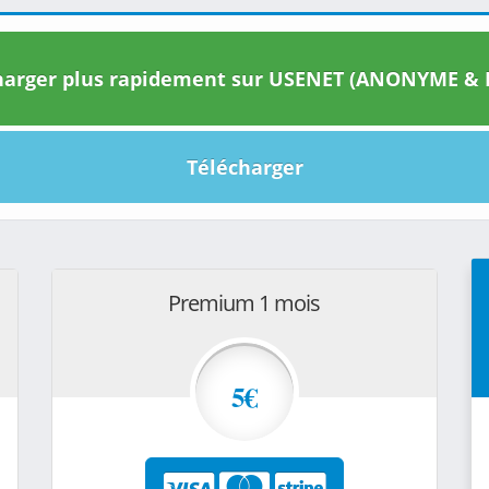
arger plus rapidement sur USENET (ANONYME & I
Télécharger
Premium 1 mois
5€