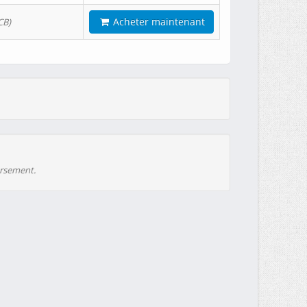
Acheter maintenant
CB)
ursement.