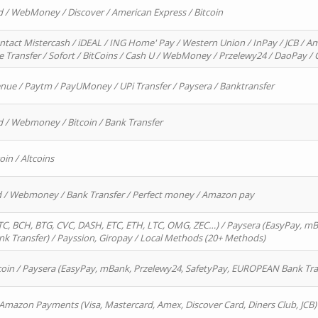
d / WebMoney / Discover / American Express / Bitcoin
ntact Mistercash / iDEAL / ING Home' Pay / Western Union / InPay / JCB / Am
re Transfer / Sofort / BitCoins / Cash U / WebMoney / Przelewy24 / DaoPay 
enue / Paytm / PayUMoney / UPi Transfer / Paysera / Banktransfer
d / Webmoney / Bitcoin / Bank Transfer
oin / Altcoins
rd / Webmoney / Bank Transfer / Perfect money / Amazon pay
, BCH, BTG, CVC, DASH, ETC, ETH, LTC, OMG, ZEC…) / Paysera (EasyPay, mB
 Transfer) / Payssion, Giropay / Local Methods (20+ Methods)
oin / Paysera (EasyPay, mBank, Przelewy24, SafetyPay, EUROPEAN Bank Transf
 Amazon Payments (Visa, Mastercard, Amex, Discover Card, Diners Club, JCB)