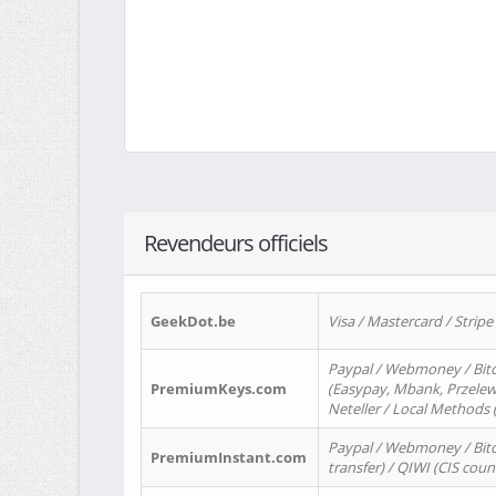
Revendeurs officiels
GeekDot.be
Visa / Mastercard / Stripe
Paypal / Webmoney / Bitc
PremiumKeys.com
(Easypay, Mbank, Przelewy2
Neteller / Local Methods
Paypal / Webmoney / Bitc
PremiumInstant.com
transfer) / QIWI (CIS coun