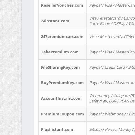
ResellerVoucher.com
Paypal / Visa / MasterCar
Visa / Mastercard / Banco
24instant.com
Carte Bleue / OKPay / Wi
247premiumcart.com
Visa / Mastercard / CCAv
TakePremium.com
Paypal / Visa / MasterCar
FileSharingKey.com
Paypal / Credit Card / Bitc
BuyPremiumKey.com
Paypal / Visa / Masterca
Webmoney / Coingate (BTC
AccountInstant.com
SafetyPay, EUROPEAN Bank
PremiumCoupon.com
Paypal / Webmoney / Bitc
PlusInstant.com
Bitcoin / Perfect Money /