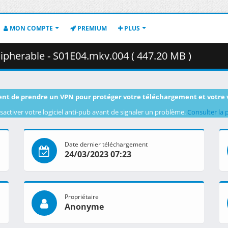
MON COMPTE
PREMIUM
PLUS
cipherable - S01E04.mkv.004 ( 447.20 MB )
nt de prendre un VPN pour protéger votre téléchargement et votre 
sactiver votre logiciel anti-pub avant de signaler un problème.
Consulter la 
Date dernier téléchargement
24/03/2023 07:23
Propriétaire
Anonyme