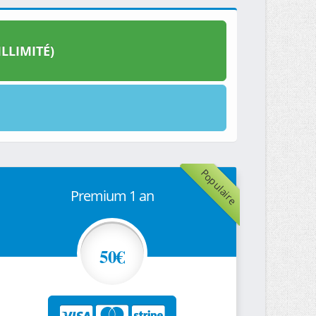
LLIMITÉ)
Populaire
Premium 1 an
50€