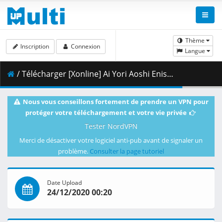
Thème
Inscription
Connexion
Langue
/ Télécharger [Xonline] Ai Yori Aoshi Enishi - 06 (BD 1080p HEVC AC3 FLAC) [81D994C8].mkv.001 ( 305.27 MB )
Nous vous conseillons fortement de prendre un VPN pour
protéger votre téléchargement et votre vie privée
Tester NordVPN
Merci de désactiver votre logiciel anti-pub avant de signaler un
problème.
Consulter la page tutoriel
Date Upload
24/12/2020 00:20