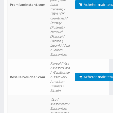
(european
Acheter mainten
PremiumInstant.com
bank
transfer) /
QIWI (CIS
countries) /
Dotpay
(Poland) /
Neosurf
(France) /
Bitcash (
Japan) / Ideal
/ Sofort/
Bancontact
Paypal / Visa
/ MasterCard
/ WebMoney
Acheter mainten
ResellerVoucher.com
/ Discover /
American
Express /
Bitcoin
Visa /
Mastercard /
Bancontact