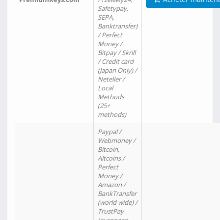
Safetypay,
SEPA,
Banktransfer)
/ Perfect
Money /
Bitpay / Skrill
/ Credit card
(Japan Only) /
Neteller /
Local
Methods
(25+
methods)
Paypal /
Webmoney /
Bitcoin,
Altcoins /
Perfect
Money /
Amazon /
BankTransfer
(world wide) /
TrustPay