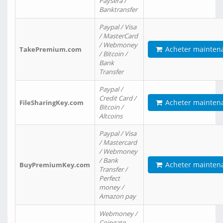
Paysera /
Banktransfer
Paypal / Visa
/ MasterCard
/ Webmoney
Acheter mainten
TakePremium.com
/ Bitcoin /
Bank
Transfer
Paypal /
Credit Card /
Acheter mainten
FileSharingKey.com
Bitcoin /
Altcoins
Paypal / Visa
/ Mastercard
/ Webmoney
/ Bank
Acheter mainten
BuyPremiumKey.com
Transfer /
Perfect
money /
Amazon pay
Webmoney /
Coingate