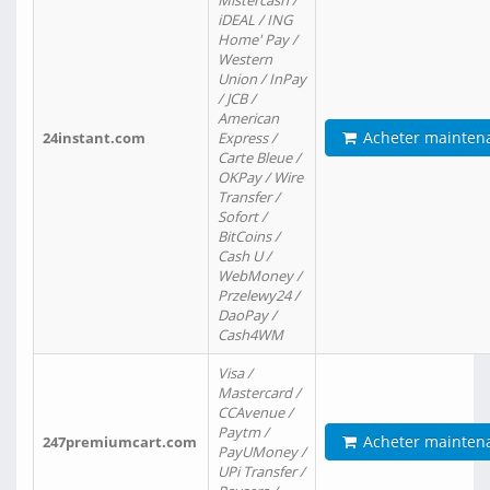
Mistercash /
iDEAL / ING
Home' Pay /
Western
Union / InPay
/ JCB /
American
Acheter mainten
24instant.com
Express /
Carte Bleue /
OKPay / Wire
Transfer /
Sofort /
BitCoins /
Cash U /
WebMoney /
Przelewy24 /
DaoPay /
Cash4WM
Visa /
Mastercard /
CCAvenue /
Paytm /
Acheter mainten
247premiumcart.com
PayUMoney /
UPi Transfer /