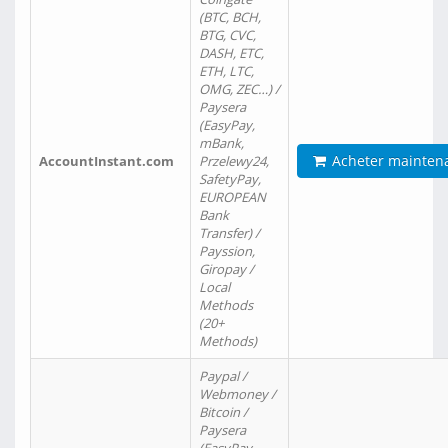
(BTC, BCH,
BTG, CVC,
DASH, ETC,
ETH, LTC,
OMG, ZEC…) /
Paysera
(EasyPay,
mBank,
Acheter mainten
AccountInstant.com
Przelewy24,
SafetyPay,
EUROPEAN
Bank
Transfer) /
Payssion,
Giropay /
Local
Methods
(20+
Methods)
Paypal /
Webmoney /
Bitcoin /
Paysera