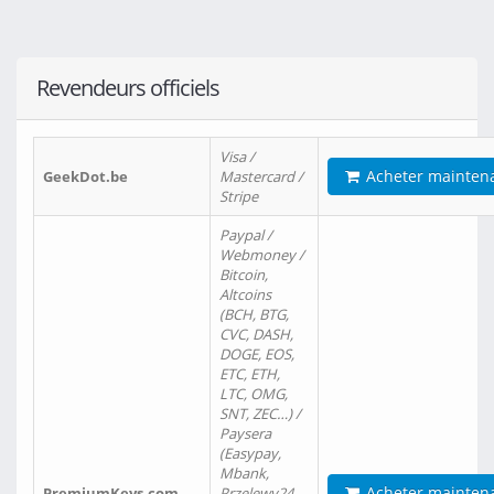
Revendeurs officiels
Visa /
Acheter mainten
GeekDot.be
Mastercard /
Stripe
Paypal /
Webmoney /
Bitcoin,
Altcoins
(BCH, BTG,
CVC, DASH,
DOGE, EOS,
ETC, ETH,
LTC, OMG,
SNT, ZEC…) /
Paysera
(Easypay,
Mbank,
Acheter mainten
PremiumKeys.com
Przelewy24,