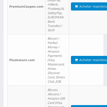
(EasyPay,
mBank,
Acheter mainten
PremiumCoupon.com
Przelewy24,
SafetyPay,
EUROPEAN
Bank
Transfer) /
Skrill
Bitcoin /
Perfect
Money /
Amazon
Payments
Acheter mainten
PlusInstant.com
(Visa,
Mastercard,
Amex,
Discover
Card, Diners
Club, JCB)
Bitcoin,
Altcoins /
Amazon Gift
Card (Visa,