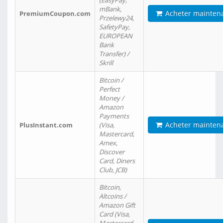
(EasyPay,
mBank,
Acheter mainten
PremiumCoupon.com
Przelewy24,
SafetyPay,
EUROPEAN
Bank
Transfer) /
Skrill
Bitcoin /
Perfect
Money /
Amazon
Payments
Acheter mainten
PlusInstant.com
(Visa,
Mastercard,
Amex,
Discover
Card, Diners
Club, JCB)
Bitcoin,
Altcoins /
Amazon Gift
Card (Visa,