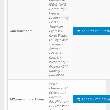
Mistercash /
iDEAL / ING
Home' Pay /
Western
Union / InPay
/ JCB /
American
Acheter mainten
24instant.com
Express /
Carte Bleue /
OKPay / Wire
Transfer /
Sofort /
BitCoins /
Cash U /
WebMoney /
Przelewy24 /
DaoPay /
Cash4WM
Visa /
Mastercard /
CCAvenue /
Paytm /
Acheter mainten
247premiumcart.com
PayUMoney /
UPi Transfer /