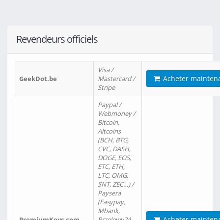
Revendeurs officiels
Visa /
Acheter mainten
GeekDot.be
Mastercard /
Stripe
Paypal /
Webmoney /
Bitcoin,
Altcoins
(BCH, BTG,
CVC, DASH,
DOGE, EOS,
ETC, ETH,
LTC, OMG,
SNT, ZEC…) /
Paysera
(Easypay,
Mbank,
Acheter mainten
PremiumKeys.com
Przelewy24,