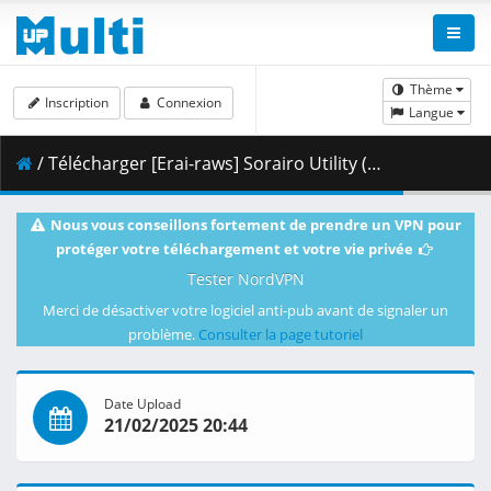
Thème
Inscription
Connexion
Langue
/ Télécharger [Erai-raws] Sorairo Utility (TV) - 08 [1080p AMZN WEB-DL AVC EAC3][MultiSub][53597E21].mkv.002 ( 281.70 MB )
Nous vous conseillons fortement de prendre un VPN pour
protéger votre téléchargement et votre vie privée
Tester NordVPN
Merci de désactiver votre logiciel anti-pub avant de signaler un
problème.
Consulter la page tutoriel
Date Upload
21/02/2025 20:44