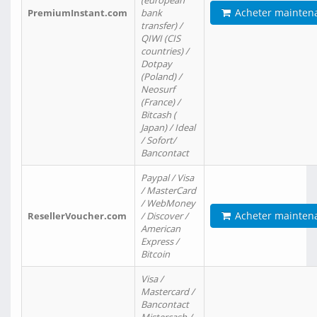
(european
Acheter mainten
PremiumInstant.com
bank
transfer) /
QIWI (CIS
countries) /
Dotpay
(Poland) /
Neosurf
(France) /
Bitcash (
Japan) / Ideal
/ Sofort/
Bancontact
Paypal / Visa
/ MasterCard
/ WebMoney
Acheter mainten
ResellerVoucher.com
/ Discover /
American
Express /
Bitcoin
Visa /
Mastercard /
Bancontact