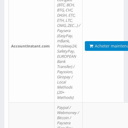
(BTC, BCH,
BTG, CVC,
DASH, ETC,
ETH, LTC,
OMG, ZEC…) /
Paysera
(EasyPay,
mBank,
Acheter mainten
AccountInstant.com
Przelewy24,
SafetyPay,
EUROPEAN
Bank
Transfer) /
Payssion,
Giropay /
Local
Methods
(20+
Methods)
Paypal /
Webmoney /
Bitcoin /
Paysera