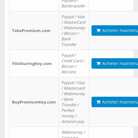
Paysera /
Banktransfer
Paypal / Visa
/ MasterCard
/ Webmoney
Acheter mainten
TakePremium.com
/ Bitcoin /
Bank
Transfer
Paypal /
Credit Card /
Acheter mainten
FileSharingKey.com
Bitcoin /
Altcoins
Paypal / Visa
/ Mastercard
/ Webmoney
/ Bank
Acheter mainten
BuyPremiumKey.com
Transfer /
Perfect
money /
Amazon pay
Webmoney /
Coingate