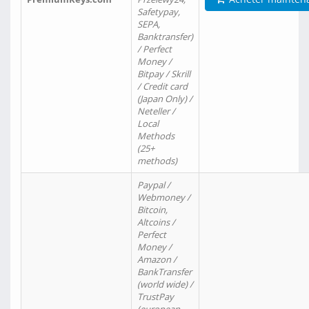
Safetypay,
SEPA,
Banktransfer)
/ Perfect
Money /
Bitpay / Skrill
/ Credit card
(Japan Only) /
Neteller /
Local
Methods
(25+
methods)
Paypal /
Webmoney /
Bitcoin,
Altcoins /
Perfect
Money /
Amazon /
BankTransfer
(world wide) /
TrustPay