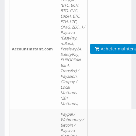
(BTC, BCH,
BTG, CVC,
DASH, ETC,
ETH, LTC,
OMG, ZEC…) /
Paysera
(EasyPay,
mBank,
Acheter mainten
AccountInstant.com
Przelewy24,
SafetyPay,
EUROPEAN
Bank
Transfer) /
Payssion,
Giropay /
Local
Methods
(20+
Methods)
Paypal /
Webmoney /
Bitcoin /
Paysera