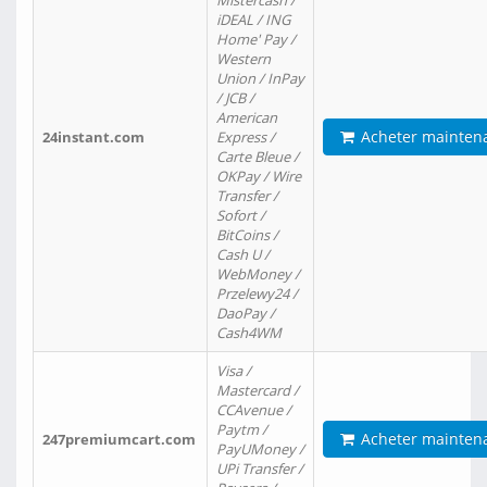
Mistercash /
iDEAL / ING
Home' Pay /
Western
Union / InPay
/ JCB /
American
Acheter mainten
24instant.com
Express /
Carte Bleue /
OKPay / Wire
Transfer /
Sofort /
BitCoins /
Cash U /
WebMoney /
Przelewy24 /
DaoPay /
Cash4WM
Visa /
Mastercard /
CCAvenue /
Paytm /
Acheter mainten
247premiumcart.com
PayUMoney /
UPi Transfer /