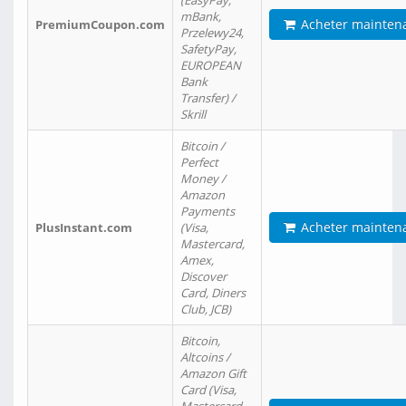
(EasyPay,
mBank,
Acheter mainten
PremiumCoupon.com
Przelewy24,
SafetyPay,
EUROPEAN
Bank
Transfer) /
Skrill
Bitcoin /
Perfect
Money /
Amazon
Payments
Acheter mainten
PlusInstant.com
(Visa,
Mastercard,
Amex,
Discover
Card, Diners
Club, JCB)
Bitcoin,
Altcoins /
Amazon Gift
Card (Visa,