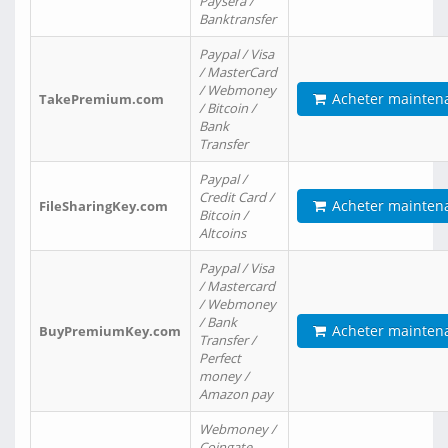
Paysera /
Banktransfer
Paypal / Visa
/ MasterCard
/ Webmoney
Acheter mainten
TakePremium.com
/ Bitcoin /
Bank
Transfer
Paypal /
Credit Card /
Acheter mainten
FileSharingKey.com
Bitcoin /
Altcoins
Paypal / Visa
/ Mastercard
/ Webmoney
/ Bank
Acheter mainten
BuyPremiumKey.com
Transfer /
Perfect
money /
Amazon pay
Webmoney /
Coingate