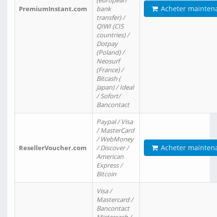
(european
Acheter mainten
PremiumInstant.com
bank
transfer) /
QIWI (CIS
countries) /
Dotpay
(Poland) /
Neosurf
(France) /
Bitcash (
Japan) / Ideal
/ Sofort/
Bancontact
Paypal / Visa
/ MasterCard
/ WebMoney
Acheter mainten
ResellerVoucher.com
/ Discover /
American
Express /
Bitcoin
Visa /
Mastercard /
Bancontact