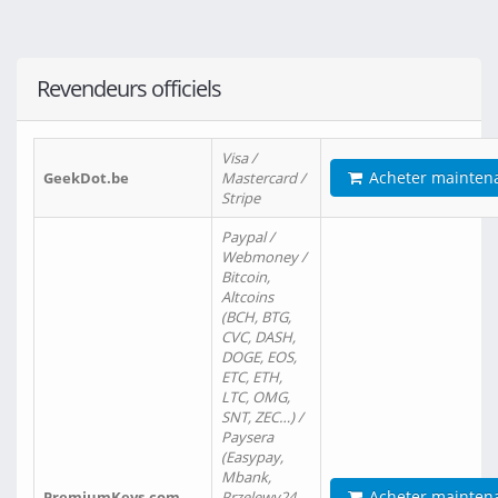
Revendeurs officiels
Visa /
Acheter mainten
GeekDot.be
Mastercard /
Stripe
Paypal /
Webmoney /
Bitcoin,
Altcoins
(BCH, BTG,
CVC, DASH,
DOGE, EOS,
ETC, ETH,
LTC, OMG,
SNT, ZEC…) /
Paysera
(Easypay,
Mbank,
Acheter mainten
PremiumKeys.com
Przelewy24,