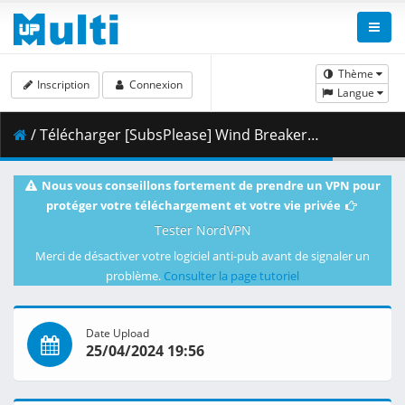
Thème
Inscription
Connexion
Langue
/ Télécharger [SubsPlease] Wind Breaker - 04 (1080p) [D320D46F].mkv.001 ( 464.90 MB )
Nous vous conseillons fortement de prendre un VPN pour
protéger votre téléchargement et votre vie privée
Tester NordVPN
Merci de désactiver votre logiciel anti-pub avant de signaler un
problème.
Consulter la page tutoriel
Date Upload
25/04/2024 19:56