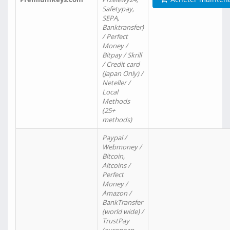
Safetypay,
SEPA,
Banktransfer)
/ Perfect
Money /
Bitpay / Skrill
/ Credit card
(Japan Only) /
Neteller /
Local
Methods
(25+
methods)
Paypal /
Webmoney /
Bitcoin,
Altcoins /
Perfect
Money /
Amazon /
BankTransfer
(world wide) /
TrustPay