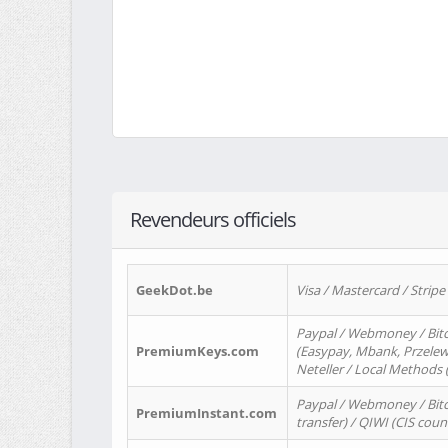
Revendeurs officiels
GeekDot.be
Visa / Mastercard / Stripe
Paypal / Webmoney / Bitc
PremiumKeys.com
(Easypay, Mbank, Przelewy2
Neteller / Local Methods
Paypal / Webmoney / Bitc
PremiumInstant.com
transfer) / QIWI (CIS coun