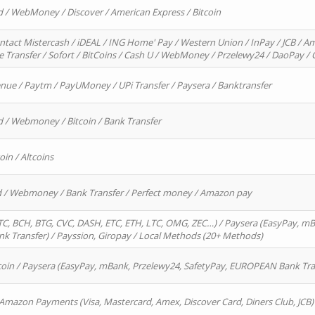
d / WebMoney / Discover / American Express / Bitcoin
ntact Mistercash / iDEAL / ING Home' Pay / Western Union / InPay / JCB / Am
re Transfer / Sofort / BitCoins / Cash U / WebMoney / Przelewy24 / DaoPay 
enue / Paytm / PayUMoney / UPi Transfer / Paysera / Banktransfer
d / Webmoney / Bitcoin / Bank Transfer
oin / Altcoins
rd / Webmoney / Bank Transfer / Perfect money / Amazon pay
, BCH, BTG, CVC, DASH, ETC, ETH, LTC, OMG, ZEC…) / Paysera (EasyPay, mB
 Transfer) / Payssion, Giropay / Local Methods (20+ Methods)
oin / Paysera (EasyPay, mBank, Przelewy24, SafetyPay, EUROPEAN Bank Transf
 Amazon Payments (Visa, Mastercard, Amex, Discover Card, Diners Club, JCB)