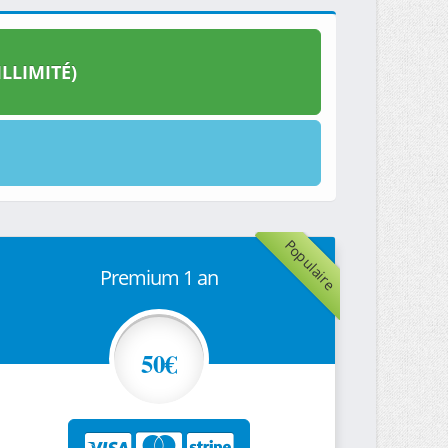
LLIMITÉ)
Populaire
Premium 1 an
50€