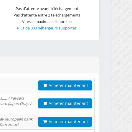
Pas d'attente avant téléchargement
Pas d'attente entre 2 téléchargements
Vitesse maximale disponible
Plus de 300 hébergeurs supportés
Acheter maintenant
EC…) / Paysera
Acheter maintenant
card (Japan Only) /
tPay (european bank
Acheter maintenant
/ Bancontact