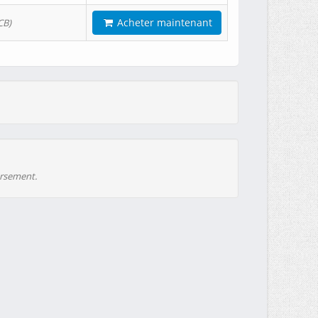
Acheter maintenant
CB)
ursement.