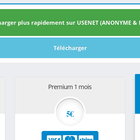
arger plus rapidement sur USENET (ANONYME & I
Télécharger
Premium 1 mois
5€