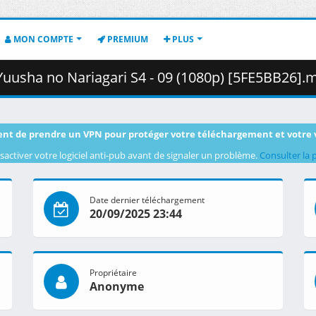
MON COMPTE
PREMIUM
PLUS
a no Nariagari S4 - 09 (1080p) [5FE5BB26].mkv.001 ( 4
nt de prendre un VPN pour protéger votre téléchargement et votre 
sactiver votre logiciel anti-pub avant de signaler un problème.
Consulter la 
Date dernier téléchargement
20/09/2025 23:44
Propriétaire
Anonyme