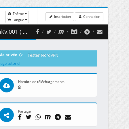
Thème
Inscription
Connexion
Langue
59.05 MB )
vie privée
Tester NordVPN
page tutoriel
Nombre de téléchargements
8
Partage