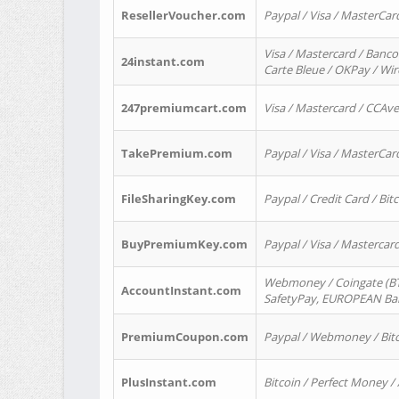
ResellerVoucher.com
Paypal / Visa / MasterCar
Visa / Mastercard / Banco
24instant.com
Carte Bleue / OKPay / Wi
247premiumcart.com
Visa / Mastercard / CCAv
TakePremium.com
Paypal / Visa / MasterCar
FileSharingKey.com
Paypal / Credit Card / Bitc
BuyPremiumKey.com
Paypal / Visa / Masterca
Webmoney / Coingate (BTC
AccountInstant.com
SafetyPay, EUROPEAN Bank
PremiumCoupon.com
Paypal / Webmoney / Bitc
PlusInstant.com
Bitcoin / Perfect Money /