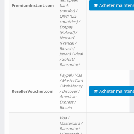
(european
Acheter mainten
PremiumInstant.com
bank
transfer) /
QIWI (CIS
countries) /
Dotpay
(Poland) /
Neosurf
(France) /
Bitcash (
Japan) / Ideal
/ Sofort/
Bancontact
Paypal / Visa
/ MasterCard
/ WebMoney
Acheter mainten
ResellerVoucher.com
/ Discover /
American
Express /
Bitcoin
Visa /
Mastercard /
Bancontact