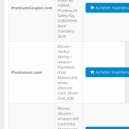
(EasyPay,
mBank,
Acheter mainten
PremiumCoupon.com
Przelewy24,
SafetyPay,
EUROPEAN
Bank
Transfer) /
Skrill
Bitcoin /
Perfect
Money /
Amazon
Payments
Acheter mainten
PlusInstant.com
(Visa,
Mastercard,
Amex,
Discover
Card, Diners
Club, JCB)
Bitcoin,
Altcoins /
Amazon Gift
Card (Visa,