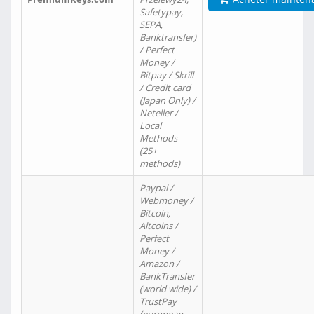
Safetypay,
SEPA,
Banktransfer)
/ Perfect
Money /
Bitpay / Skrill
/ Credit card
(Japan Only) /
Neteller /
Local
Methods
(25+
methods)
Paypal /
Webmoney /
Bitcoin,
Altcoins /
Perfect
Money /
Amazon /
BankTransfer
(world wide) /
TrustPay