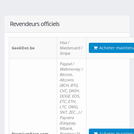
Revendeurs officiels
Visa /
Acheter mainten
GeekDot.be
Mastercard /
Stripe
Paypal /
Webmoney /
Bitcoin,
Altcoins
(BCH, BTG,
CVC, DASH,
DOGE, EOS,
ETC, ETH,
LTC, OMG,
SNT, ZEC…) /
Paysera
(Easypay,
Mbank,
Acheter mainten
PremiumKeys.com
Przelewy24,