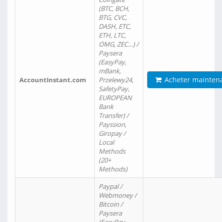
(BTC, BCH,
BTG, CVC,
DASH, ETC,
ETH, LTC,
OMG, ZEC…) /
Paysera
(EasyPay,
mBank,
Acheter mainten
AccountInstant.com
Przelewy24,
SafetyPay,
EUROPEAN
Bank
Transfer) /
Payssion,
Giropay /
Local
Methods
(20+
Methods)
Paypal /
Webmoney /
Bitcoin /
Paysera