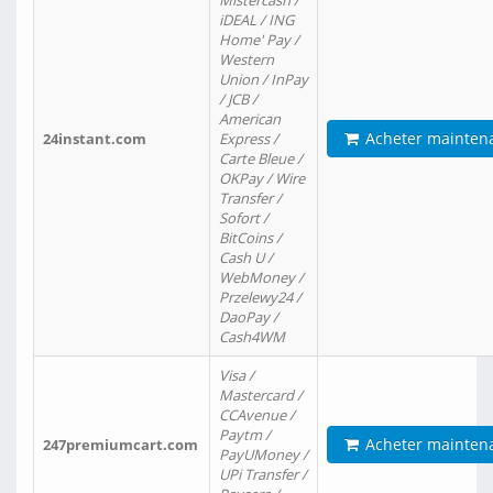
Mistercash /
iDEAL / ING
Home' Pay /
Western
Union / InPay
/ JCB /
American
Acheter mainten
24instant.com
Express /
Carte Bleue /
OKPay / Wire
Transfer /
Sofort /
BitCoins /
Cash U /
WebMoney /
Przelewy24 /
DaoPay /
Cash4WM
Visa /
Mastercard /
CCAvenue /
Paytm /
Acheter mainten
247premiumcart.com
PayUMoney /
UPi Transfer /