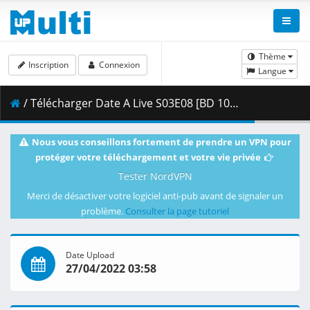
Thème
Inscription
Connexion
Langue
/ Télécharger Date A Live S03E08 [BD 1080p HEVC 10bit FLAC] [Dual-Audio].mkv.003 ( 436.97 MB )
Nous vous conseillons fortement de prendre un VPN pour
protéger votre téléchargement et votre vie privée
Tester NordVPN
Merci de désactiver votre logiciel anti-pub avant de signaler un
problème.
Consulter la page tutoriel
Date Upload
27/04/2022 03:58