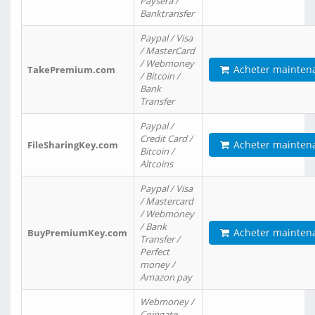
Paysera /
Banktransfer
Paypal / Visa
/ MasterCard
/ Webmoney
Acheter mainten
TakePremium.com
/ Bitcoin /
Bank
Transfer
Paypal /
Credit Card /
Acheter mainten
FileSharingKey.com
Bitcoin /
Altcoins
Paypal / Visa
/ Mastercard
/ Webmoney
/ Bank
Acheter mainten
BuyPremiumKey.com
Transfer /
Perfect
money /
Amazon pay
Webmoney /
Coingate