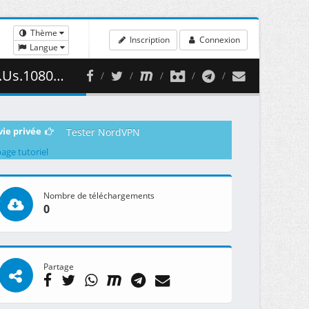
Thème
Inscription
Connexion
Langue
 ( 463.16 MB )
vie privée
Tester NordVPN
page tutoriel
Nombre de téléchargements
0
Partage