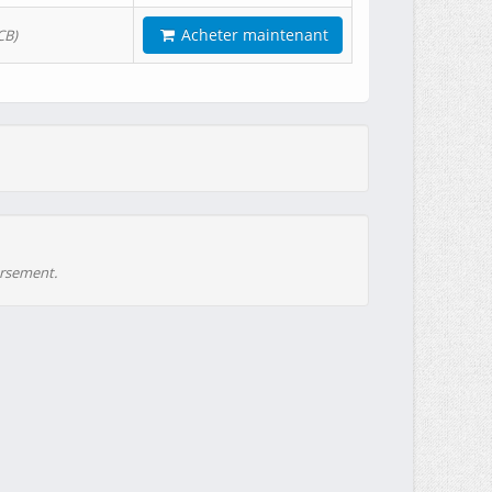
Acheter maintenant
CB)
ursement.