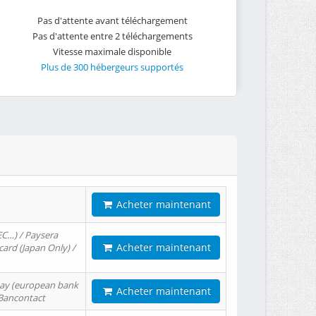
Pas d'attente avant téléchargement
Pas d'attente entre 2 téléchargements
Vitesse maximale disponible
Plus de 300 hébergeurs supportés
Acheter maintenant
EC…) / Paysera
Acheter maintenant
card (Japan Only) /
tPay (european bank
Acheter maintenant
/ Bancontact