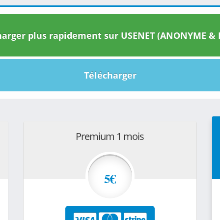
arger plus rapidement sur USENET (ANONYME & I
Télécharger
Premium 1 mois
5€