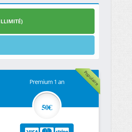
LLIMITÉ)
Populaire
Premium 1 an
50€