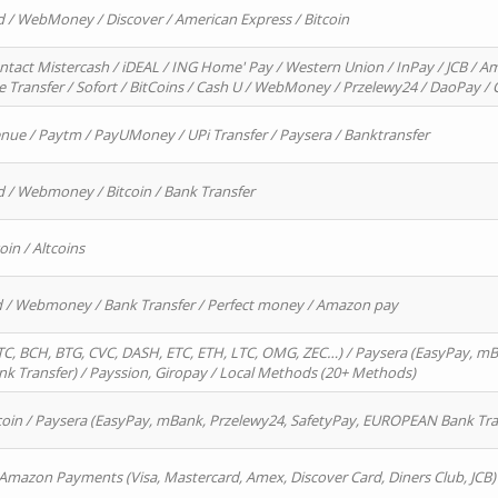
d / WebMoney / Discover / American Express / Bitcoin
ntact Mistercash / iDEAL / ING Home' Pay / Western Union / InPay / JCB / Am
re Transfer / Sofort / BitCoins / Cash U / WebMoney / Przelewy24 / DaoPay 
enue / Paytm / PayUMoney / UPi Transfer / Paysera / Banktransfer
d / Webmoney / Bitcoin / Bank Transfer
oin / Altcoins
rd / Webmoney / Bank Transfer / Perfect money / Amazon pay
, BCH, BTG, CVC, DASH, ETC, ETH, LTC, OMG, ZEC…) / Paysera (EasyPay, mB
 Transfer) / Payssion, Giropay / Local Methods (20+ Methods)
oin / Paysera (EasyPay, mBank, Przelewy24, SafetyPay, EUROPEAN Bank Transf
 Amazon Payments (Visa, Mastercard, Amex, Discover Card, Diners Club, JCB)