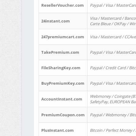
ResellerVoucher.com
Paypal / Visa / MasterCar
Visa / Mastercard / Banco
24instant.com
Carte Bleue / OKPay / Wi
247premiumcart.com
Visa / Mastercard / CCAv
TakePremium.com
Paypal / Visa / MasterCar
FileSharingKey.com
Paypal / Credit Card / Bitc
BuyPremiumKey.com
Paypal / Visa / Masterca
Webmoney / Coingate (BTC
AccountInstant.com
SafetyPay, EUROPEAN Bank
PremiumCoupon.com
Paypal / Webmoney / Bitc
PlusInstant.com
Bitcoin / Perfect Money /