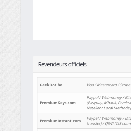
Revendeurs officiels
GeekDot.be
Visa / Mastercard / Stripe
Paypal / Webmoney / Bitc
PremiumKeys.com
(Easypay, Mbank, Przelewy2
Neteller / Local Methods
Paypal / Webmoney / Bitc
PremiumInstant.com
transfer) / QIWI (CIS coun