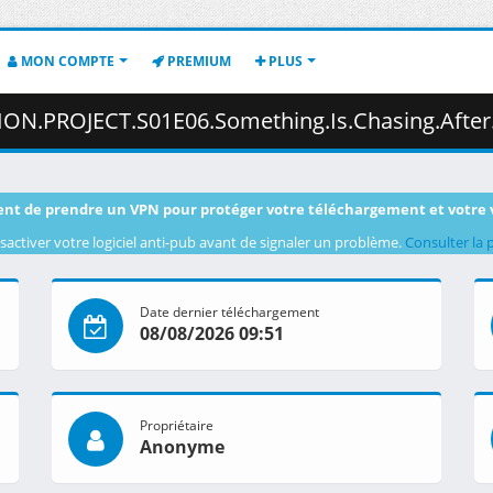
MON COMPTE
PREMIUM
PLUS
g.Is.Chasing.After.Us.1080p.CR.WEB-DL.JPN.AAC2.0.H.264.MSubs-ToonsHub.mkv.001
nt de prendre un VPN pour protéger votre téléchargement et votre 
sactiver votre logiciel anti-pub avant de signaler un problème.
Consulter la 
Date dernier téléchargement
08/08/2026 09:51
Propriétaire
Anonyme